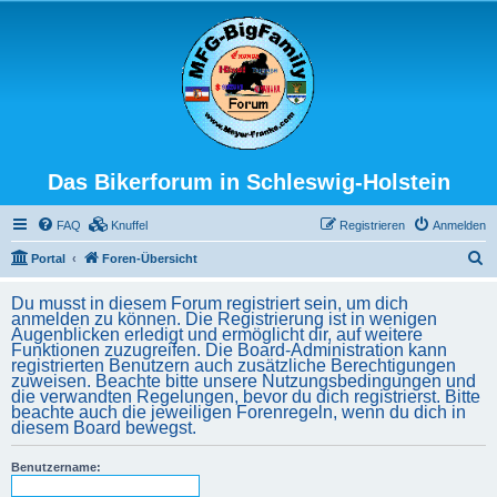
Das Bikerforum in Schleswig-Holstein
FAQ
Knuffel
Registrieren
Anmelden
S
Portal
Foren-Übersicht
u
Du musst in diesem Forum registriert sein, um dich
c
anmelden zu können. Die Registrierung ist in wenigen
Augenblicken erledigt und ermöglicht dir, auf weitere
h
Funktionen zuzugreifen. Die Board-Administration kann
registrierten Benutzern auch zusätzliche Berechtigungen
e
zuweisen. Beachte bitte unsere Nutzungsbedingungen und
die verwandten Regelungen, bevor du dich registrierst. Bitte
beachte auch die jeweiligen Forenregeln, wenn du dich in
diesem Board bewegst.
Benutzername: