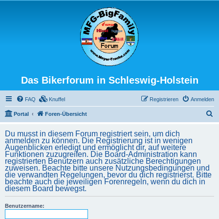
Das Bikerforum in Schleswig-Holstein
FAQ
Knuffel
Registrieren
Anmelden
S
Portal
Foren-Übersicht
u
Du musst in diesem Forum registriert sein, um dich
c
anmelden zu können. Die Registrierung ist in wenigen
Augenblicken erledigt und ermöglicht dir, auf weitere
h
Funktionen zuzugreifen. Die Board-Administration kann
registrierten Benutzern auch zusätzliche Berechtigungen
e
zuweisen. Beachte bitte unsere Nutzungsbedingungen und
die verwandten Regelungen, bevor du dich registrierst. Bitte
beachte auch die jeweiligen Forenregeln, wenn du dich in
diesem Board bewegst.
Benutzername: