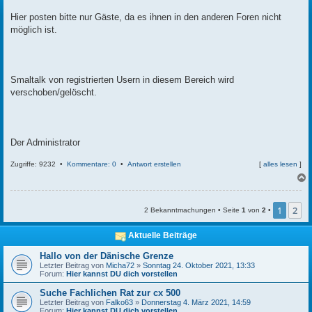
t
r
Hier posten bitte nur Gäste, da es ihnen in den anderen Foren nicht
a
möglich ist.
g
Smaltalk von registrierten Usern in diesem Bereich wird
verschoben/gelöscht.
Der Administrator
Zugriffe: 9232 •
Kommentare: 0
•
Antwort erstellen
[
alles lesen
]
c
1
2
2 Bekanntmachungen • Seite
1
von
2
•
Aktuelle Beiträge
Hallo von der Dänische Grenze
Letzter Beitrag von
Micha72
»
Sonntag 24. Oktober 2021, 13:33
Forum:
Hier kannst DU dich vorstellen
Suche Fachlichen Rat zur cx 500
Letzter Beitrag von
Falko63
»
Donnerstag 4. März 2021, 14:59
Forum:
Hier kannst DU dich vorstellen