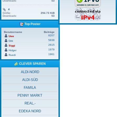
Downloads:
53
4
Größe:
294.73 KiB
Downloads:
53
Top Poster
Benutzername
Beiträge
8207
Uwe
5838
Dirk
2615
Siggi
1979
Holger
1961
Ruedi
CLEVER SPAREN
ALDI-NORD
ALDI-SÜD
FAMILA
PENNY MARKT
REAL,-
EDEKA NORD