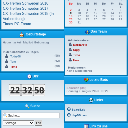
CX-Treffen Schweden 2016
So
Mo
Di
Mi
Do
Fr
Sa
1
CX-Treffen Schweden 2017
2
3
4
5
6
7
8
CX-Treffen Schweden 2018 (In
9
10
11
12
13
14
15
16
17
18
19
20
21
22
Vorbereitung)
23
24
25
26
27
28
29
30
31
Timos PC-Forum
Das Team
Geburtstage
Administratoren
Heute hat kein Mitglied Geburtstag
Margarete
Siggi
In den nächsten 30 Tagen
Timo
(58)
Todty68
Uwe
(62)
Tom
(50)
Timo
Moderatoren
Keine Moderatoren
Uhr
Letzte Bots
Semrush [Bot]
Sonntag 9. August 2026, 00:29
Links
Suche
Board3.de
phpBB.com
Link zu uns