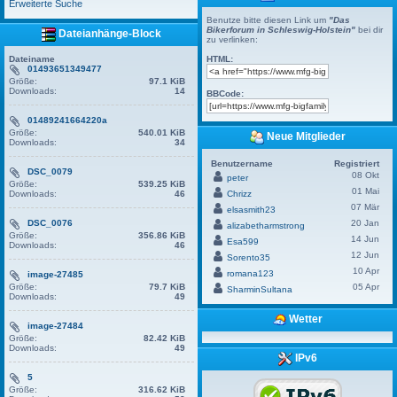
Erweiterte Suche
Benutze bitte diesen Link um
"Das
Bikerforum in Schleswig-Holstein"
bei dir
Dateianhänge-Block
zu verlinken:
Dateiname
HTML:
01493651349477
Größe:
97.1 KiB
Downloads:
14
BBCode:
01489241664220a
Größe:
540.01 KiB
Neue Mitglieder
Downloads:
34
Benutzername
Registriert
DSC_0079
08 Okt
peter
Größe:
539.25 KiB
01 Mai
Downloads:
46
Chrizz
07 Mär
elsasmith23
DSC_0076
20 Jan
alizabetharmstrong
Größe:
356.86 KiB
14 Jun
Esa599
Downloads:
46
12 Jun
Sorento35
10 Apr
romana123
image-27485
Größe:
79.7 KiB
05 Apr
SharminSultana
Downloads:
49
Wetter
image-27484
Größe:
82.42 KiB
Downloads:
49
IPv6
5
Größe:
316.62 KiB