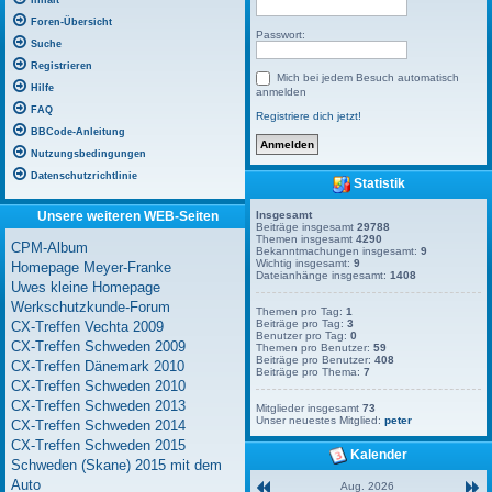
Inhalt
Foren-Übersicht
Passwort:
Suche
Registrieren
Mich bei jedem Besuch automatisch
Hilfe
anmelden
FAQ
Registriere dich jetzt!
BBCode-Anleitung
Nutzungsbedingungen
Datenschutzrichtlinie
Statistik
Unsere weiteren WEB-Seiten
Insgesamt
Beiträge insgesamt
29788
Themen insgesamt
4290
CPM-Album
Bekanntmachungen insgesamt:
9
Wichtig insgesamt:
9
Homepage Meyer-Franke
Dateianhänge insgesamt:
1408
Uwes kleine Homepage
Werkschutzkunde-Forum
Themen pro Tag:
1
Beiträge pro Tag:
3
CX-Treffen Vechta 2009
Benutzer pro Tag:
0
CX-Treffen Schweden 2009
Themen pro Benutzer:
59
Beiträge pro Benutzer:
408
CX-Treffen Dänemark 2010
Beiträge pro Thema:
7
CX-Treffen Schweden 2010
CX-Treffen Schweden 2013
Mitglieder insgesamt
73
Unser neuestes Mitglied:
peter
CX-Treffen Schweden 2014
CX-Treffen Schweden 2015
Kalender
Schweden (Skane) 2015 mit dem
Auto
Aug. 2026