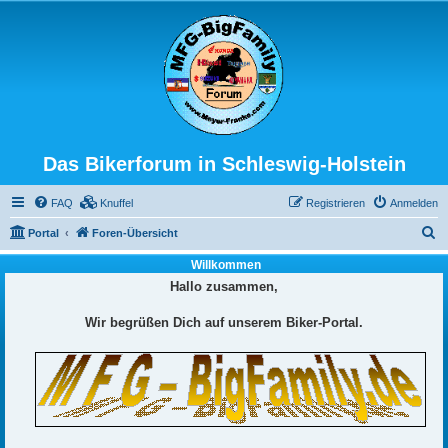
Das Bikerforum in Schleswig-Holstein
FAQ
Knuffel
Registrieren
Anmelden
S
Portal
Foren-Übersicht
u
Willkommen
c
Hallo zusammen,
h
Wir begrüßen Dich auf unserem Biker-Portal.
e