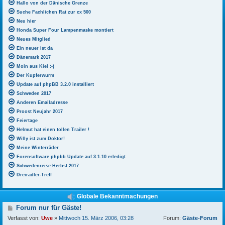
Hallo von der Dänische Grenze
Suche Fachlichen Rat zur cx 500
Neu hier
Honda Super Four Lampenmaske montiert
Neues Mitglied
Ein neuer ist da
Dänemark 2017
Moin aus Kiel :-)
Der Kupferwurm
Update auf phpBB 3.2.0 installiert
Schweden 2017
Anderen Emailadresse
Proost Neujahr 2017
Feiertage
Helmut hat einen tollen Trailer !
Willy ist zum Doktor!
Meine Winterräder
Forensoftware phpbb Update auf 3.1.10 erledigt
Schwedenreise Herbst 2017
Dreiradler-Treff
Globale Bekanntmachungen
B
Forum nur für Gäste!
e
Verfasst von:
Uwe
»
Mittwoch 15. März 2006, 03:28
Forum:
Gäste-Forum
i