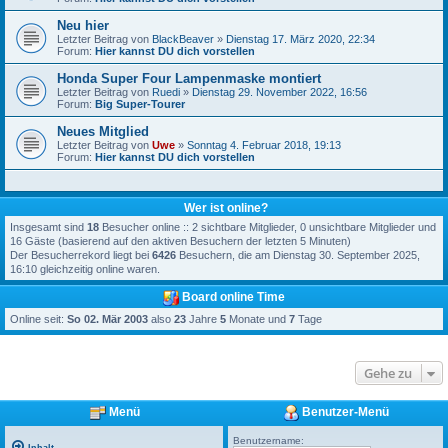
Neu hier
Letzter Beitrag von
BlackBeaver
»
Dienstag 17. März 2020, 22:34
Forum:
Hier kannst DU dich vorstellen
Honda Super Four Lampenmaske montiert
Letzter Beitrag von
Ruedi
»
Dienstag 29. November 2022, 16:56
Forum:
Big Super-Tourer
Neues Mitglied
Letzter Beitrag von
Uwe
»
Sonntag 4. Februar 2018, 19:13
Forum:
Hier kannst DU dich vorstellen
Wer ist online?
Insgesamt sind
18
Besucher online :: 2 sichtbare Mitglieder, 0 unsichtbare Mitglieder und
16 Gäste (basierend auf den aktiven Besuchern der letzten 5 Minuten)
Der Besucherrekord liegt bei
6426
Besuchern, die am Dienstag 30. September 2025,
16:10 gleichzeitig online waren.
Board online Time
Online seit:
So 02. Mär 2003
also
23
Jahre
5
Monate und
7
Tage
Gehe zu
Menü
Benutzer-Menü
Benutzername: