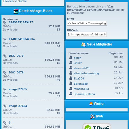
Erweiterte Suche
Benutze bitte diesen Link um
"Das
Bikerforum in Schleswig-Holstein"
bei dir
Dateianhänge-Block
zu verlinken:
Dateiname
HTML:
01493651349477
Größe:
97.1 KiB
Downloads:
14
BBCode:
01489241664220a
Größe:
540.01 KiB
Neue Mitglieder
Downloads:
34
Benutzername
Registriert
DSC_0079
08 Okt
peter
Größe:
539.25 KiB
01 Mai
Downloads:
46
Chrizz
07 Mär
elsasmith23
DSC_0076
20 Jan
alizabetharmstrong
Größe:
356.86 KiB
14 Jun
Esa599
Downloads:
46
12 Jun
Sorento35
10 Apr
romana123
image-27485
Größe:
79.7 KiB
05 Apr
SharminSultana
Downloads:
49
Wetter
image-27484
Größe:
82.42 KiB
Downloads:
49
IPv6
5
Größe:
316.62 KiB