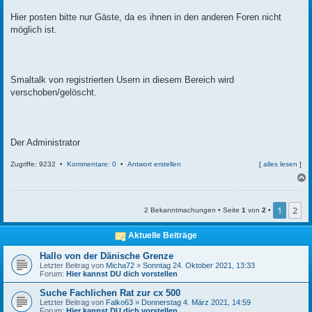
t
r
Hier posten bitte nur Gäste, da es ihnen in den anderen Foren nicht
a
möglich ist.
g
Smaltalk von registrierten Usern in diesem Bereich wird
verschoben/gelöscht.
Der Administrator
Zugriffe: 9232 •
Kommentare: 0
•
Antwort erstellen
[
alles lesen
]
c
1
2
2 Bekanntmachungen • Seite
1
von
2
•
Aktuelle Beiträge
Hallo von der Dänische Grenze
Letzter Beitrag von
Micha72
»
Sonntag 24. Oktober 2021, 13:33
Forum:
Hier kannst DU dich vorstellen
Suche Fachlichen Rat zur cx 500
Letzter Beitrag von
Falko63
»
Donnerstag 4. März 2021, 14:59
Forum:
Hier kannst DU dich vorstellen