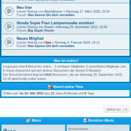
Neu hier
Letzter Beitrag von
BlackBeaver
»
Dienstag 17. März 2020, 22:34
Forum:
Hier kannst DU dich vorstellen
Honda Super Four Lampenmaske montiert
Letzter Beitrag von
Ruedi
»
Dienstag 29. November 2022, 16:56
Forum:
Big Super-Tourer
Neues Mitglied
Letzter Beitrag von
Uwe
»
Sonntag 4. Februar 2018, 19:13
Forum:
Hier kannst DU dich vorstellen
Wer ist online?
Insgesamt sind
9
Besucher online :: 3 sichtbare Mitglieder, 0 unsichtbare Mitglieder und
6 Gäste (basierend auf den aktiven Besuchern der letzten 5 Minuten)
Der Besucherrekord liegt bei
6426
Besuchern, die am Dienstag 30. September 2025,
16:10 gleichzeitig online waren.
Board online Time
Online seit:
So 02. Mär 2003
also
23
Jahre
5
Monate und
8
Tage
Gehe zu
Menü
Benutzer-Menü
Benutzername: