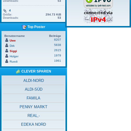
Downloads:
53
4
Größe:
294.73 KiB
Downloads:
53
Top Poster
Benutzername
Beiträge
8207
Uwe
5838
Dirk
2615
Siggi
1979
Holger
1961
Ruedi
CLEVER SPAREN
ALDI-NORD
ALDI-SÜD
FAMILA
PENNY MARKT
REAL,-
EDEKA NORD