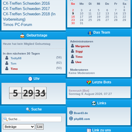
CX-Treffen Schweden 2016
So
Mo
Di
Mi
Do
Fr
Sa
1
CX-Treffen Schweden 2017
2
3
4
5
6
7
8
CX-Treffen Schweden 2018 (In
9
10
11
12
13
14
15
16
17
18
19
20
21
22
Vorbereitung)
23
24
25
26
27
28
29
30
31
Timos PC-Forum
Das Team
Geburtstage
Administratoren
Heute hat kein Mitglied Geburtstag
Margarete
Siggi
In den nächsten 30 Tagen
Timo
(58)
Todty68
Uwe
(62)
Tom
(50)
Timo
Moderatoren
Keine Moderatoren
Uhr
Letzte Bots
Semrush [Bot]
Sonntag 9. August 2026, 07:27
Links
Suche
Board3.de
phpBB.com
Link zu uns