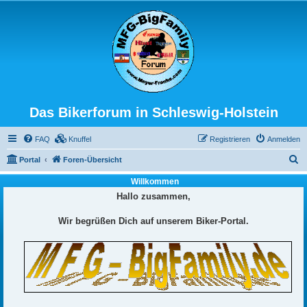
Das Bikerforum in Schleswig-Holstein
FAQ
Knuffel
Registrieren
Anmelden
S
Portal
Foren-Übersicht
u
Willkommen
c
Hallo zusammen,
h
Wir begrüßen Dich auf unserem Biker-Portal.
e