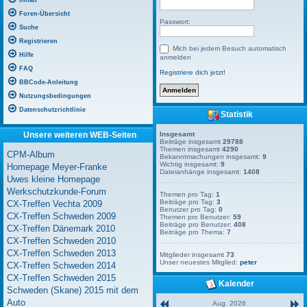
Inhalt
Foren-Übersicht
Passwort:
Suche
Registrieren
Mich bei jedem Besuch automatisch
Hilfe
anmelden
FAQ
Registriere dich jetzt!
BBCode-Anleitung
Nutzungsbedingungen
Datenschutzrichtlinie
Statistik
Unsere weiteren WEB-Seiten
Insgesamt
Beiträge insgesamt
29788
Themen insgesamt
4290
CPM-Album
Bekanntmachungen insgesamt:
9
Wichtig insgesamt:
9
Homepage Meyer-Franke
Dateianhänge insgesamt:
1408
Uwes kleine Homepage
Werkschutzkunde-Forum
Themen pro Tag:
1
Beiträge pro Tag:
3
CX-Treffen Vechta 2009
Benutzer pro Tag:
0
CX-Treffen Schweden 2009
Themen pro Benutzer:
59
Beiträge pro Benutzer:
408
CX-Treffen Dänemark 2010
Beiträge pro Thema:
7
CX-Treffen Schweden 2010
CX-Treffen Schweden 2013
Mitglieder insgesamt
73
Unser neuestes Mitglied:
peter
CX-Treffen Schweden 2014
CX-Treffen Schweden 2015
Kalender
Schweden (Skane) 2015 mit dem
Auto
Aug. 2026