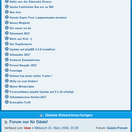
Hallo von der Dänische Grenze
Suche Fachlichen Rat zur cx 500
Neu hier
Honda Super Four Lampenmaske montiert
Neues Mitglied
Ein neuer ist da
Dänemark 2017
Moin aus Kiel :-)
Der Kupferwurm
Update auf phpBB 3.2.0 installiert
Schweden 2017
Anderen Emailadresse
Proost Neujahr 2017
Feiertage
Helmut hat einen tollen Trailer !
Willy ist zum Doktor!
Meine Winterräder
Forensoftware phpbb Update auf 3.1.10 erledigt
Schwedenreise Herbst 2017
Dreiradler-Treff
Globale Bekanntmachungen
B
Forum nur für Gäste!
e
Verfasst von:
Uwe
»
Mittwoch 15. März 2006, 03:28
Forum:
Gäste-Forum
i