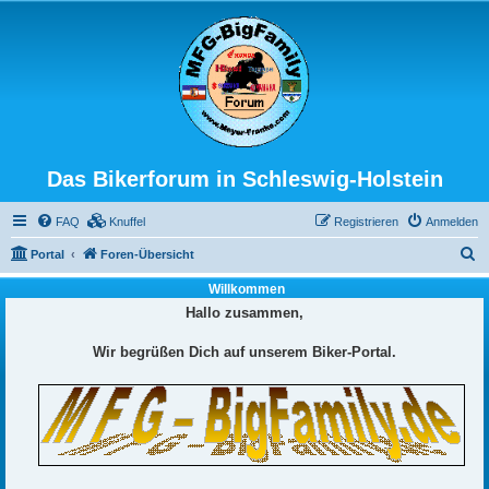
Das Bikerforum in Schleswig-Holstein
FAQ
Knuffel
Registrieren
Anmelden
S
Portal
Foren-Übersicht
u
Willkommen
c
Hallo zusammen,
h
Wir begrüßen Dich auf unserem Biker-Portal.
e