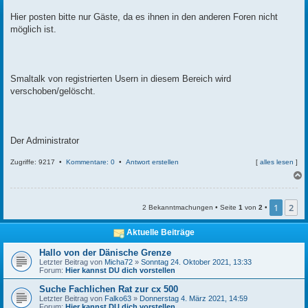
t
r
Hier posten bitte nur Gäste, da es ihnen in den anderen Foren nicht
a
möglich ist.
g
Smaltalk von registrierten Usern in diesem Bereich wird
verschoben/gelöscht.
Der Administrator
Zugriffe: 9217 •
Kommentare: 0
•
Antwort erstellen
[
alles lesen
]
c
1
2
2 Bekanntmachungen • Seite
1
von
2
•
Aktuelle Beiträge
Hallo von der Dänische Grenze
Letzter Beitrag von
Micha72
»
Sonntag 24. Oktober 2021, 13:33
Forum:
Hier kannst DU dich vorstellen
Suche Fachlichen Rat zur cx 500
Letzter Beitrag von
Falko63
»
Donnerstag 4. März 2021, 14:59
Forum:
Hier kannst DU dich vorstellen