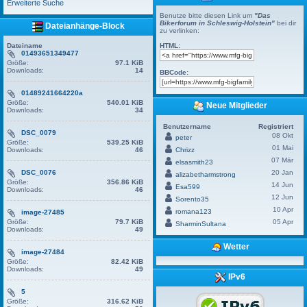
Erweiterte Suche
Benutze bitte diesen Link um
"Das
Bikerforum in Schleswig-Holstein"
bei dir
Dateianhänge-Block
zu verlinken:
Dateiname
HTML:
01493651349477
Größe:
97.1 KiB
Downloads:
14
BBCode:
01489241664220a
Größe:
540.01 KiB
Neue Mitglieder
Downloads:
34
Benutzername
Registriert
DSC_0079
08 Okt
peter
Größe:
539.25 KiB
01 Mai
Downloads:
46
Chrizz
07 Mär
elsasmith23
DSC_0076
20 Jan
alizabetharmstrong
Größe:
356.86 KiB
14 Jun
Esa599
Downloads:
46
12 Jun
Sorento35
10 Apr
romana123
image-27485
Größe:
79.7 KiB
05 Apr
SharminSultana
Downloads:
49
Wetter
image-27484
Größe:
82.42 KiB
Downloads:
49
IPv6
5
Größe:
316.62 KiB