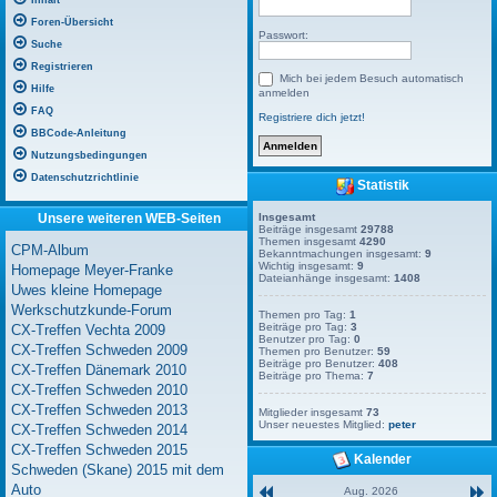
Inhalt
Foren-Übersicht
Passwort:
Suche
Registrieren
Mich bei jedem Besuch automatisch
Hilfe
anmelden
FAQ
Registriere dich jetzt!
BBCode-Anleitung
Nutzungsbedingungen
Datenschutzrichtlinie
Statistik
Unsere weiteren WEB-Seiten
Insgesamt
Beiträge insgesamt
29788
Themen insgesamt
4290
CPM-Album
Bekanntmachungen insgesamt:
9
Wichtig insgesamt:
9
Homepage Meyer-Franke
Dateianhänge insgesamt:
1408
Uwes kleine Homepage
Werkschutzkunde-Forum
Themen pro Tag:
1
Beiträge pro Tag:
3
CX-Treffen Vechta 2009
Benutzer pro Tag:
0
CX-Treffen Schweden 2009
Themen pro Benutzer:
59
Beiträge pro Benutzer:
408
CX-Treffen Dänemark 2010
Beiträge pro Thema:
7
CX-Treffen Schweden 2010
CX-Treffen Schweden 2013
Mitglieder insgesamt
73
Unser neuestes Mitglied:
peter
CX-Treffen Schweden 2014
CX-Treffen Schweden 2015
Kalender
Schweden (Skane) 2015 mit dem
Auto
Aug. 2026