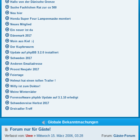
Hallo von der Dänische Grenze
Suche Fachlichen Rat zur cx 500
Neu hier
Honda Super Four Lampenmaske montiert
Neues Mitglied
Ein neuer ist da
Dänemark 2017
Moin aus Kiel :-)
Der Kupferwurm
Update auf phpBB 3.2.0 installiert
Schweden 2017
Anderen Emailadresse
Proost Neujahr 2017
Feiertage
Helmut hat einen tollen Trailer !
Willy ist zum Doktor!
Meine Winterräder
Forensoftware phpbb Update auf 3.1.10 erledigt
Schwedenreise Herbst 2017
Dreiradler-Treff
Globale Bekanntmachungen
B
Forum nur für Gäste!
e
Verfasst von:
Uwe
»
Mittwoch 15. März 2006, 03:28
Forum:
Gäste-Forum
i