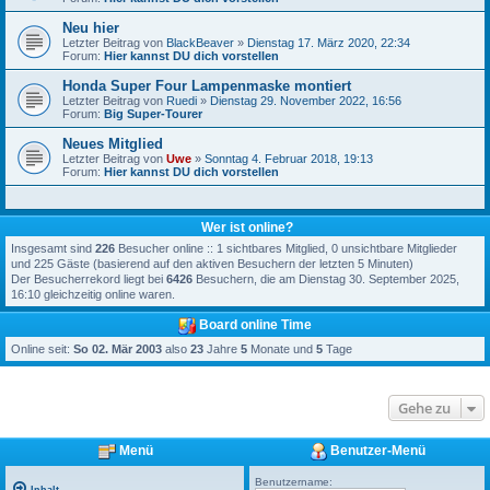
Neu hier
Letzter Beitrag von
BlackBeaver
»
Dienstag 17. März 2020, 22:34
Forum:
Hier kannst DU dich vorstellen
Honda Super Four Lampenmaske montiert
Letzter Beitrag von
Ruedi
»
Dienstag 29. November 2022, 16:56
Forum:
Big Super-Tourer
Neues Mitglied
Letzter Beitrag von
Uwe
»
Sonntag 4. Februar 2018, 19:13
Forum:
Hier kannst DU dich vorstellen
Wer ist online?
Insgesamt sind
226
Besucher online :: 1 sichtbares Mitglied, 0 unsichtbare Mitglieder
und 225 Gäste (basierend auf den aktiven Besuchern der letzten 5 Minuten)
Der Besucherrekord liegt bei
6426
Besuchern, die am Dienstag 30. September 2025,
16:10 gleichzeitig online waren.
Board online Time
Online seit:
So 02. Mär 2003
also
23
Jahre
5
Monate und
5
Tage
Gehe zu
Menü
Benutzer-Menü
Benutzername: