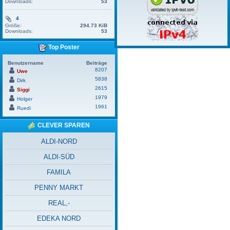
Downloads:
53
4
Größe:
294.73 KiB
Downloads:
53
Top Poster
Benutzername
Beiträge
8207
Uwe
5838
Dirk
2615
Siggi
1979
Holger
1961
Ruedi
CLEVER SPAREN
ALDI-NORD
ALDI-SÜD
FAMILA
PENNY MARKT
REAL,-
EDEKA NORD