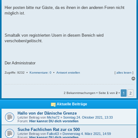
t
r
Hier posten bitte nur Gäste, da es ihnen in den anderen Foren nicht
a
möglich ist.
g
Smaltalk von registrierten Usern in diesem Bereich wird
verschoben/gelöscht.
Der Administrator
Zugriffe: 9232 •
Kommentare: 0
•
Antwort erstellen
[
alles lesen
]
c
1
2
2 Bekanntmachungen • Seite
1
von
2
•
Aktuelle Beiträge
Hallo von der Dänische Grenze
Letzter Beitrag von
Micha72
»
Sonntag 24. Oktober 2021, 13:33
Forum:
Hier kannst DU dich vorstellen
Suche Fachlichen Rat zur cx 500
Letzter Beitrag von
Falko63
»
Donnerstag 4. März 2021, 14:59
Forum:
Hier kannst DU dich vorstellen