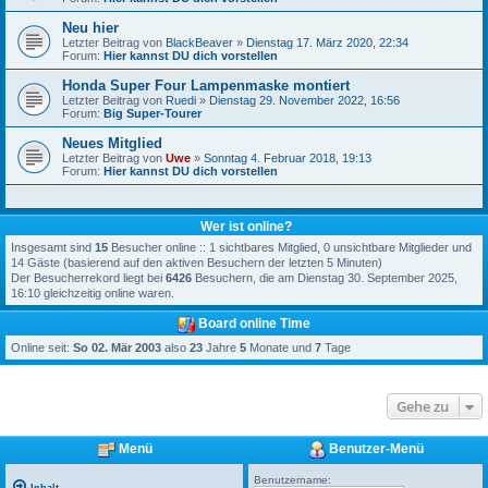
Neu hier
Letzter Beitrag von
BlackBeaver
»
Dienstag 17. März 2020, 22:34
Forum:
Hier kannst DU dich vorstellen
Honda Super Four Lampenmaske montiert
Letzter Beitrag von
Ruedi
»
Dienstag 29. November 2022, 16:56
Forum:
Big Super-Tourer
Neues Mitglied
Letzter Beitrag von
Uwe
»
Sonntag 4. Februar 2018, 19:13
Forum:
Hier kannst DU dich vorstellen
Wer ist online?
Insgesamt sind
15
Besucher online :: 1 sichtbares Mitglied, 0 unsichtbare Mitglieder und
14 Gäste (basierend auf den aktiven Besuchern der letzten 5 Minuten)
Der Besucherrekord liegt bei
6426
Besuchern, die am Dienstag 30. September 2025,
16:10 gleichzeitig online waren.
Board online Time
Online seit:
So 02. Mär 2003
also
23
Jahre
5
Monate und
7
Tage
Gehe zu
Menü
Benutzer-Menü
Benutzername: