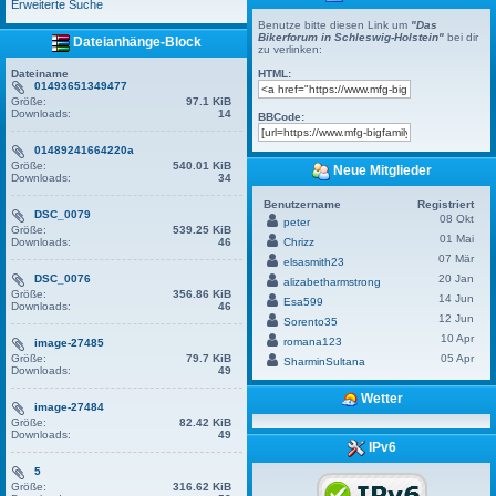
Erweiterte Suche
Benutze bitte diesen Link um
"Das
Bikerforum in Schleswig-Holstein"
bei dir
Dateianhänge-Block
zu verlinken:
Dateiname
HTML:
01493651349477
Größe:
97.1 KiB
Downloads:
14
BBCode:
01489241664220a
Größe:
540.01 KiB
Neue Mitglieder
Downloads:
34
Benutzername
Registriert
DSC_0079
08 Okt
peter
Größe:
539.25 KiB
01 Mai
Downloads:
46
Chrizz
07 Mär
elsasmith23
DSC_0076
20 Jan
alizabetharmstrong
Größe:
356.86 KiB
14 Jun
Esa599
Downloads:
46
12 Jun
Sorento35
10 Apr
romana123
image-27485
Größe:
79.7 KiB
05 Apr
SharminSultana
Downloads:
49
Wetter
image-27484
Größe:
82.42 KiB
Downloads:
49
IPv6
5
Größe:
316.62 KiB