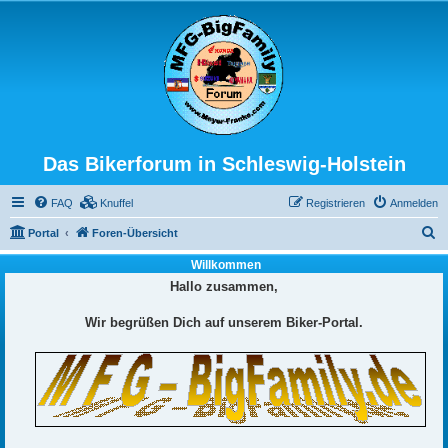
Das Bikerforum in Schleswig-Holstein
FAQ
Knuffel
Registrieren
Anmelden
S
Portal
Foren-Übersicht
u
Willkommen
c
Hallo zusammen,
h
Wir begrüßen Dich auf unserem Biker-Portal.
e