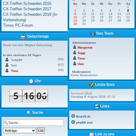
CX-Treffen Schweden 2016
So
Mo
Di
Mi
Do
Fr
Sa
1
CX-Treffen Schweden 2017
2
3
4
5
6
7
8
CX-Treffen Schweden 2018 (In
9
10
11
12
13
14
15
16
17
18
19
20
21
22
Vorbereitung)
23
24
25
26
27
28
29
30
31
Timos PC-Forum
Das Team
Geburtstage
Administratoren
Heute hat kein Mitglied Geburtstag
Margarete
Siggi
In den nächsten 30 Tagen
Timo
(58)
Todty68
Uwe
(62)
Tom
(50)
Timo
Moderatoren
Keine Moderatoren
Uhr
Letzte Bots
Semrush [Bot]
Samstag 8. August 2026, 07:11
Links
Suche
Board3.de
phpBB.com
Link zu uns