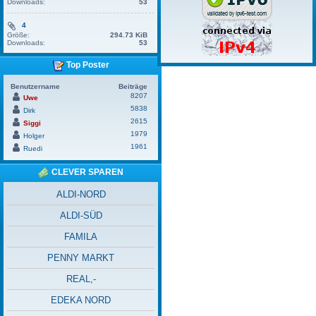
Downloads:
53
4
Größe:
294.73 KiB
Downloads:
53
Top Poster
Benutzername
Beiträge
8207
Uwe
5838
Dirk
2615
Siggi
1979
Holger
1961
Ruedi
CLEVER SPAREN
ALDI-NORD
ALDI-SÜD
FAMILA
PENNY MARKT
REAL,-
EDEKA NORD