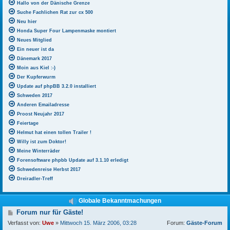
Hallo von der Dänische Grenze
Suche Fachlichen Rat zur cx 500
Neu hier
Honda Super Four Lampenmaske montiert
Neues Mitglied
Ein neuer ist da
Dänemark 2017
Moin aus Kiel :-)
Der Kupferwurm
Update auf phpBB 3.2.0 installiert
Schweden 2017
Anderen Emailadresse
Proost Neujahr 2017
Feiertage
Helmut hat einen tollen Trailer !
Willy ist zum Doktor!
Meine Winterräder
Forensoftware phpbb Update auf 3.1.10 erledigt
Schwedenreise Herbst 2017
Dreiradler-Treff
Globale Bekanntmachungen
B
Forum nur für Gäste!
e
Verfasst von:
Uwe
»
Mittwoch 15. März 2006, 03:28
Forum:
Gäste-Forum
i