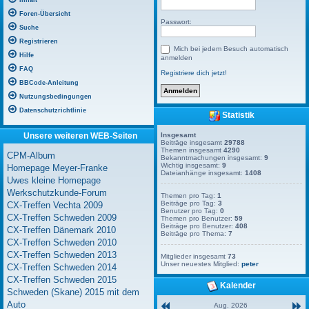
Inhalt
Foren-Übersicht
Passwort:
Suche
Registrieren
Mich bei jedem Besuch automatisch
Hilfe
anmelden
FAQ
Registriere dich jetzt!
BBCode-Anleitung
Nutzungsbedingungen
Datenschutzrichtlinie
Statistik
Unsere weiteren WEB-Seiten
Insgesamt
Beiträge insgesamt
29788
Themen insgesamt
4290
CPM-Album
Bekanntmachungen insgesamt:
9
Wichtig insgesamt:
9
Homepage Meyer-Franke
Dateianhänge insgesamt:
1408
Uwes kleine Homepage
Werkschutzkunde-Forum
Themen pro Tag:
1
Beiträge pro Tag:
3
CX-Treffen Vechta 2009
Benutzer pro Tag:
0
CX-Treffen Schweden 2009
Themen pro Benutzer:
59
Beiträge pro Benutzer:
408
CX-Treffen Dänemark 2010
Beiträge pro Thema:
7
CX-Treffen Schweden 2010
CX-Treffen Schweden 2013
Mitglieder insgesamt
73
Unser neuestes Mitglied:
peter
CX-Treffen Schweden 2014
CX-Treffen Schweden 2015
Kalender
Schweden (Skane) 2015 mit dem
Auto
Aug. 2026