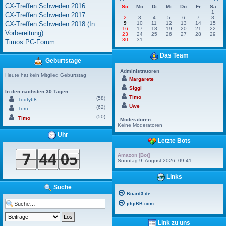
CX-Treffen Schweden 2016
So
Mo
Di
Mi
Do
Fr
Sa
1
CX-Treffen Schweden 2017
2
3
4
5
6
7
8
CX-Treffen Schweden 2018 (In
9
10
11
12
13
14
15
16
17
18
19
20
21
22
Vorbereitung)
23
24
25
26
27
28
29
30
31
Timos PC-Forum
Das Team
Geburtstage
Administratoren
Heute hat kein Mitglied Geburtstag
Margarete
Siggi
In den nächsten 30 Tagen
Timo
(58)
Todty68
Uwe
(62)
Tom
(50)
Timo
Moderatoren
Keine Moderatoren
Uhr
Letzte Bots
Amazon [Bot]
Sonntag 9. August 2026, 09:41
Links
Suche
Board3.de
phpBB.com
Link zu uns