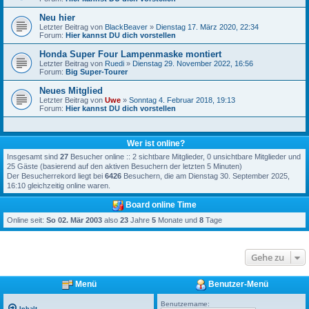
Neu hier
Letzter Beitrag von
BlackBeaver
»
Dienstag 17. März 2020, 22:34
Forum:
Hier kannst DU dich vorstellen
Honda Super Four Lampenmaske montiert
Letzter Beitrag von
Ruedi
»
Dienstag 29. November 2022, 16:56
Forum:
Big Super-Tourer
Neues Mitglied
Letzter Beitrag von
Uwe
»
Sonntag 4. Februar 2018, 19:13
Forum:
Hier kannst DU dich vorstellen
Wer ist online?
Insgesamt sind
27
Besucher online :: 2 sichtbare Mitglieder, 0 unsichtbare Mitglieder und
25 Gäste (basierend auf den aktiven Besuchern der letzten 5 Minuten)
Der Besucherrekord liegt bei
6426
Besuchern, die am Dienstag 30. September 2025,
16:10 gleichzeitig online waren.
Board online Time
Online seit:
So 02. Mär 2003
also
23
Jahre
5
Monate und
8
Tage
Gehe zu
Menü
Benutzer-Menü
Benutzername: