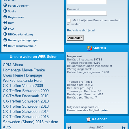
Inhalt
Foren-Übersicht
Passwort:
Suche
Registrieren
Mich bei jedem Besuch automatisch
Hilfe
anmelden
FAQ
Registriere dich jetzt!
BBCode-Anleitung
Nutzungsbedingungen
Datenschutzrichtlinie
Statistik
Unsere weiteren WEB-Seiten
Insgesamt
Beiträge insgesamt
29788
Themen insgesamt
4290
CPM-Album
Bekanntmachungen insgesamt:
9
Wichtig insgesamt:
9
Homepage Meyer-Franke
Dateianhänge insgesamt:
1408
Uwes kleine Homepage
Werkschutzkunde-Forum
Themen pro Tag:
1
Beiträge pro Tag:
3
CX-Treffen Vechta 2009
Benutzer pro Tag:
0
CX-Treffen Schweden 2009
Themen pro Benutzer:
59
Beiträge pro Benutzer:
408
CX-Treffen Dänemark 2010
Beiträge pro Thema:
7
CX-Treffen Schweden 2010
CX-Treffen Schweden 2013
Mitglieder insgesamt
73
Unser neuestes Mitglied:
peter
CX-Treffen Schweden 2014
CX-Treffen Schweden 2015
Kalender
Schweden (Skane) 2015 mit dem
Auto
Aug. 2026