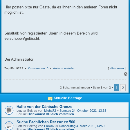
t
r
Hier posten bitte nur Gäste, da es ihnen in den anderen Foren nicht
a
möglich ist.
g
Smaltalk von registrierten Usern in diesem Bereich wird
verschoben/gelöscht.
Der Administrator
Zugriffe: 9232 •
Kommentare: 0
•
Antwort erstellen
[
alles lesen
]
c
1
2
2 Bekanntmachungen • Seite
1
von
2
•
Aktuelle Beiträge
Hallo von der Dänische Grenze
Letzter Beitrag von
Micha72
»
Sonntag 24. Oktober 2021, 13:33
Forum:
Hier kannst DU dich vorstellen
Suche Fachlichen Rat zur cx 500
Letzter Beitrag von
Falko63
»
Donnerstag 4. März 2021, 14:59
Forum:
Hier kannst DU dich vorstellen