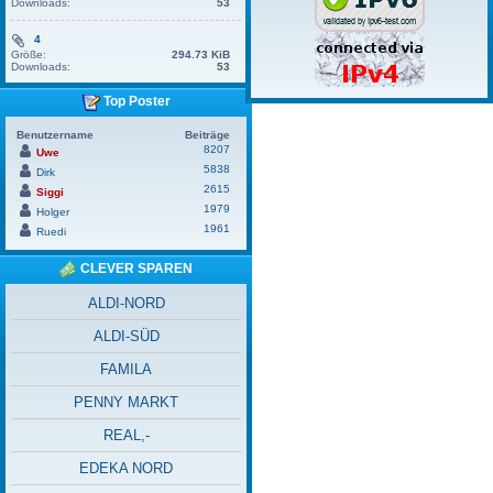
Downloads:
53
4
Größe:
294.73 KiB
Downloads:
53
Top Poster
Benutzername
Beiträge
8207
Uwe
5838
Dirk
2615
Siggi
1979
Holger
1961
Ruedi
CLEVER SPAREN
ALDI-NORD
ALDI-SÜD
FAMILA
PENNY MARKT
REAL,-
EDEKA NORD