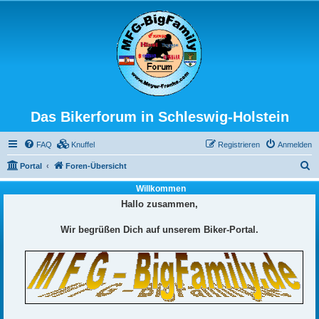
Das Bikerforum in Schleswig-Holstein
FAQ
Knuffel
Registrieren
Anmelden
S
Portal
Foren-Übersicht
u
Willkommen
c
Hallo zusammen,
h
Wir begrüßen Dich auf unserem Biker-Portal.
e