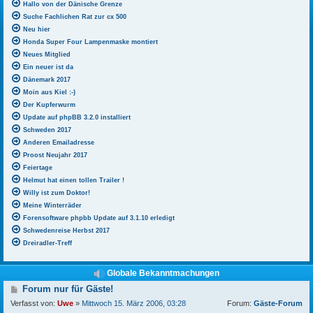
Hallo von der Dänische Grenze
Suche Fachlichen Rat zur cx 500
Neu hier
Honda Super Four Lampenmaske montiert
Neues Mitglied
Ein neuer ist da
Dänemark 2017
Moin aus Kiel :-)
Der Kupferwurm
Update auf phpBB 3.2.0 installiert
Schweden 2017
Anderen Emailadresse
Proost Neujahr 2017
Feiertage
Helmut hat einen tollen Trailer !
Willy ist zum Doktor!
Meine Winterräder
Forensoftware phpbb Update auf 3.1.10 erledigt
Schwedenreise Herbst 2017
Dreiradler-Treff
Globale Bekanntmachungen
B
Forum nur für Gäste!
e
Verfasst von:
Uwe
»
Mittwoch 15. März 2006, 03:28
Forum:
Gäste-Forum
i