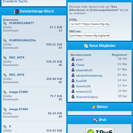
Erweiterte Suche
Benutze bitte diesen Link um
"Das
Bikerforum in Schleswig-Holstein"
bei dir
Dateianhänge-Block
zu verlinken:
Dateiname
HTML:
01493651349477
Größe:
97.1 KiB
Downloads:
14
BBCode:
01489241664220a
Größe:
540.01 KiB
Neue Mitglieder
Downloads:
34
Benutzername
Registriert
DSC_0079
08 Okt
peter
Größe:
539.25 KiB
01 Mai
Downloads:
46
Chrizz
07 Mär
elsasmith23
DSC_0076
20 Jan
alizabetharmstrong
Größe:
356.86 KiB
14 Jun
Esa599
Downloads:
46
12 Jun
Sorento35
10 Apr
romana123
image-27485
Größe:
79.7 KiB
05 Apr
SharminSultana
Downloads:
49
Wetter
image-27484
Größe:
82.42 KiB
Downloads:
49
IPv6
5
Größe:
316.62 KiB