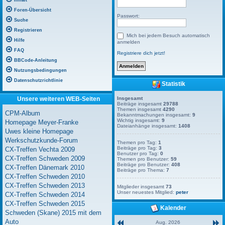
Inhalt
Foren-Übersicht
Passwort:
Suche
Registrieren
Mich bei jedem Besuch automatisch
Hilfe
anmelden
FAQ
Registriere dich jetzt!
BBCode-Anleitung
Nutzungsbedingungen
Datenschutzrichtlinie
Statistik
Unsere weiteren WEB-Seiten
Insgesamt
Beiträge insgesamt
29788
Themen insgesamt
4290
CPM-Album
Bekanntmachungen insgesamt:
9
Wichtig insgesamt:
9
Homepage Meyer-Franke
Dateianhänge insgesamt:
1408
Uwes kleine Homepage
Werkschutzkunde-Forum
Themen pro Tag:
1
Beiträge pro Tag:
3
CX-Treffen Vechta 2009
Benutzer pro Tag:
0
CX-Treffen Schweden 2009
Themen pro Benutzer:
59
Beiträge pro Benutzer:
408
CX-Treffen Dänemark 2010
Beiträge pro Thema:
7
CX-Treffen Schweden 2010
CX-Treffen Schweden 2013
Mitglieder insgesamt
73
Unser neuestes Mitglied:
peter
CX-Treffen Schweden 2014
CX-Treffen Schweden 2015
Kalender
Schweden (Skane) 2015 mit dem
Auto
Aug. 2026