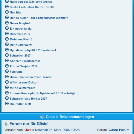
Hallo von der Dänische Grenze
Suche Fachlichen Rat zur cx 500
Neu hier
Honda Super Four Lampenmaske montiert
Neues Mitglied
Ein neuer ist da
Dänemark 2017
Moin aus Kiel :-)
Der Kupferwurm
Update auf phpBB 3.2.0 installiert
Schweden 2017
Anderen Emailadresse
Proost Neujahr 2017
Feiertage
Helmut hat einen tollen Trailer !
Willy ist zum Doktor!
Meine Winterräder
Forensoftware phpbb Update auf 3.1.10 erledigt
Schwedenreise Herbst 2017
Dreiradler-Treff
Globale Bekanntmachungen
B
Forum nur für Gäste!
e
Verfasst von:
Uwe
»
Mittwoch 15. März 2006, 03:28
Forum:
Gäste-Forum
i