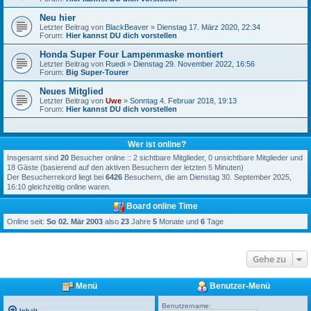
Neu hier
Letzter Beitrag von
BlackBeaver
»
Dienstag 17. März 2020, 22:34
Forum:
Hier kannst DU dich vorstellen
Honda Super Four Lampenmaske montiert
Letzter Beitrag von
Ruedi
»
Dienstag 29. November 2022, 16:56
Forum:
Big Super-Tourer
Neues Mitglied
Letzter Beitrag von
Uwe
»
Sonntag 4. Februar 2018, 19:13
Forum:
Hier kannst DU dich vorstellen
Wer ist online?
Insgesamt sind
20
Besucher online :: 2 sichtbare Mitglieder, 0 unsichtbare Mitglieder und
18 Gäste (basierend auf den aktiven Besuchern der letzten 5 Minuten)
Der Besucherrekord liegt bei
6426
Besuchern, die am Dienstag 30. September 2025,
16:10 gleichzeitig online waren.
Board online Time
Online seit:
So 02. Mär 2003
also
23
Jahre
5
Monate und
6
Tage
Gehe zu
Menü
Benutzer-Menü
Benutzername: