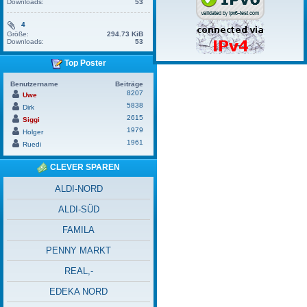
Downloads:
53
4
Größe:
294.73 KiB
Downloads:
53
Top Poster
Benutzername
Beiträge
8207
Uwe
5838
Dirk
2615
Siggi
1979
Holger
1961
Ruedi
CLEVER SPAREN
ALDI-NORD
ALDI-SÜD
FAMILA
PENNY MARKT
REAL,-
EDEKA NORD