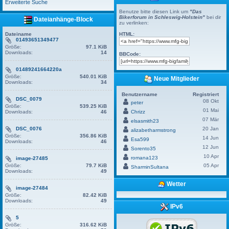
Erweiterte Suche
Benutze bitte diesen Link um
"Das
Bikerforum in Schleswig-Holstein"
bei dir
Dateianhänge-Block
zu verlinken:
Dateiname
HTML:
01493651349477
Größe:
97.1 KiB
Downloads:
14
BBCode:
01489241664220a
Größe:
540.01 KiB
Neue Mitglieder
Downloads:
34
Benutzername
Registriert
DSC_0079
08 Okt
peter
Größe:
539.25 KiB
01 Mai
Downloads:
46
Chrizz
07 Mär
elsasmith23
DSC_0076
20 Jan
alizabetharmstrong
Größe:
356.86 KiB
14 Jun
Esa599
Downloads:
46
12 Jun
Sorento35
10 Apr
romana123
image-27485
Größe:
79.7 KiB
05 Apr
SharminSultana
Downloads:
49
Wetter
image-27484
Größe:
82.42 KiB
Downloads:
49
IPv6
5
Größe:
316.62 KiB