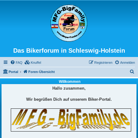
Das Bikerforum in Schleswig-Holstein
FAQ
Knuffel
Registrieren
Anmelden
S
Portal
Foren-Übersicht
u
Willkommen
c
Hallo zusammen,
h
Wir begrüßen Dich auf unserem Biker-Portal.
e