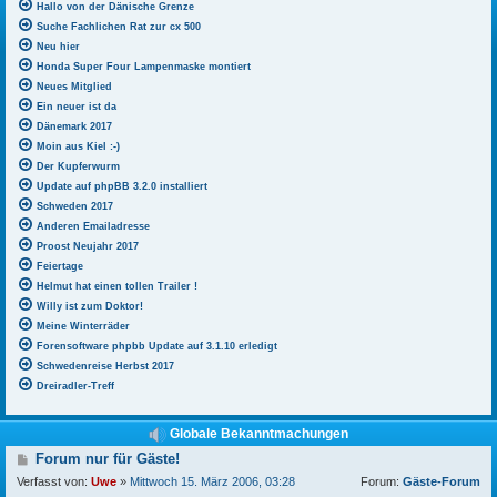
Hallo von der Dänische Grenze
Suche Fachlichen Rat zur cx 500
Neu hier
Honda Super Four Lampenmaske montiert
Neues Mitglied
Ein neuer ist da
Dänemark 2017
Moin aus Kiel :-)
Der Kupferwurm
Update auf phpBB 3.2.0 installiert
Schweden 2017
Anderen Emailadresse
Proost Neujahr 2017
Feiertage
Helmut hat einen tollen Trailer !
Willy ist zum Doktor!
Meine Winterräder
Forensoftware phpbb Update auf 3.1.10 erledigt
Schwedenreise Herbst 2017
Dreiradler-Treff
Globale Bekanntmachungen
B
Forum nur für Gäste!
e
Verfasst von:
Uwe
»
Mittwoch 15. März 2006, 03:28
Forum:
Gäste-Forum
i