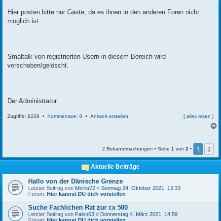
t
r
Hier posten bitte nur Gäste, da es ihnen in den anderen Foren nicht
a
möglich ist.
g
Smaltalk von registrierten Usern in diesem Bereich wird
verschoben/gelöscht.
Der Administrator
Zugriffe: 9229 •
Kommentare: 0
•
Antwort erstellen
[
alles lesen
]
c
1
2
2 Bekanntmachungen • Seite
1
von
2
•
Aktuelle Beiträge
Hallo von der Dänische Grenze
Letzter Beitrag von
Micha72
»
Sonntag 24. Oktober 2021, 13:33
Forum:
Hier kannst DU dich vorstellen
Suche Fachlichen Rat zur cx 500
Letzter Beitrag von
Falko63
»
Donnerstag 4. März 2021, 14:59
Forum:
Hier kannst DU dich vorstellen