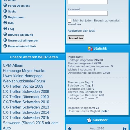
Inhalt
Foren-Übersicht
Passwort:
Suche
Registrieren
Mich bei jedem Besuch automatisch
Hilfe
anmelden
FAQ
Registriere dich jetzt!
BBCode-Anleitung
Nutzungsbedingungen
Datenschutzrichtlinie
Statistik
Unsere weiteren WEB-Seiten
Insgesamt
Beiträge insgesamt
29788
Themen insgesamt
4290
CPM-Album
Bekanntmachungen insgesamt:
9
Wichtig insgesamt:
9
Homepage Meyer-Franke
Dateianhänge insgesamt:
1408
Uwes kleine Homepage
Werkschutzkunde-Forum
Themen pro Tag:
1
Beiträge pro Tag:
3
CX-Treffen Vechta 2009
Benutzer pro Tag:
0
CX-Treffen Schweden 2009
Themen pro Benutzer:
59
Beiträge pro Benutzer:
408
CX-Treffen Dänemark 2010
Beiträge pro Thema:
7
CX-Treffen Schweden 2010
CX-Treffen Schweden 2013
Mitglieder insgesamt
73
Unser neuestes Mitglied:
peter
CX-Treffen Schweden 2014
CX-Treffen Schweden 2015
Kalender
Schweden (Skane) 2015 mit dem
Auto
Aug. 2026