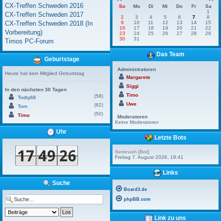
CX-Treffen Schweden 2016
So
Mo
Di
Mi
Do
Fr
Sa
1
CX-Treffen Schweden 2017
2
3
4
5
6
7
8
CX-Treffen Schweden 2018 (In
9
10
11
12
13
14
15
16
17
18
19
20
21
22
Vorbereitung)
23
24
25
26
27
28
29
30
31
Timos PC-Forum
Das Team
Geburtstage
Administratoren
Heute hat kein Mitglied Geburtstag
Margarete
Siggi
In den nächsten 30 Tagen
Timo
(58)
Todty68
Uwe
(62)
Tom
(50)
Timo
Moderatoren
Keine Moderatoren
Uhr
Letzte Bots
Semrush [Bot]
Freitag 7. August 2026, 19:41
Links
Suche
Board3.de
phpBB.com
Link zu uns