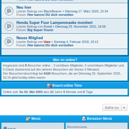
Neu hier
Letzter Beitrag von
BlackBeaver
»
Dienstag 17. März 2020, 22:34
Forum:
Hier kannst DU dich vorstellen
Honda Super Four Lampenmaske montiert
Letzter Beitrag von
Ruedi
»
Dienstag 29. November 2022, 16:56
Forum:
Big Super-Tourer
Neues Mitglied
Letzter Beitrag von
Uwe
»
Sonntag 4. Februar 2018, 19:13
Forum:
Hier kannst DU dich vorstellen
Wer ist online?
Insgesamt sind
8
Besucher online :: 3 sichtbare Mitglieder, 0 unsichtbare Mitglieder und
5 Gäste (basierend auf den aktiven Besuchern der letzten 5 Minuten)
Der Besucherrekord liegt bei
6426
Besuchern, die am Dienstag 30. September 2025,
16:10 gleichzeitig online waren.
Board online Time
Online seit:
So 02. Mär 2003
also
23
Jahre
5
Monate und
6
Tage
Gehe zu
Menü
Benutzer-Menü
Benutzername: