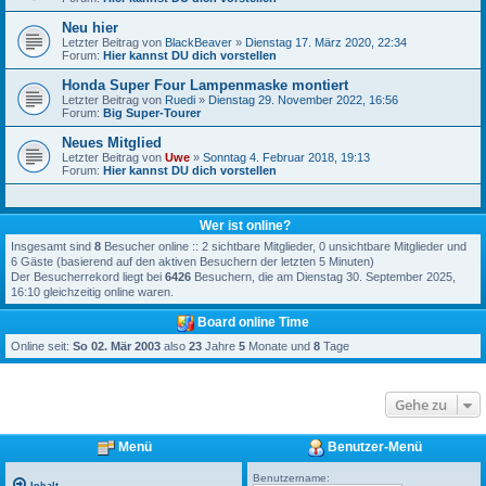
Neu hier
Letzter Beitrag von
BlackBeaver
»
Dienstag 17. März 2020, 22:34
Forum:
Hier kannst DU dich vorstellen
Honda Super Four Lampenmaske montiert
Letzter Beitrag von
Ruedi
»
Dienstag 29. November 2022, 16:56
Forum:
Big Super-Tourer
Neues Mitglied
Letzter Beitrag von
Uwe
»
Sonntag 4. Februar 2018, 19:13
Forum:
Hier kannst DU dich vorstellen
Wer ist online?
Insgesamt sind
8
Besucher online :: 2 sichtbare Mitglieder, 0 unsichtbare Mitglieder und
6 Gäste (basierend auf den aktiven Besuchern der letzten 5 Minuten)
Der Besucherrekord liegt bei
6426
Besuchern, die am Dienstag 30. September 2025,
16:10 gleichzeitig online waren.
Board online Time
Online seit:
So 02. Mär 2003
also
23
Jahre
5
Monate und
8
Tage
Gehe zu
Menü
Benutzer-Menü
Benutzername: