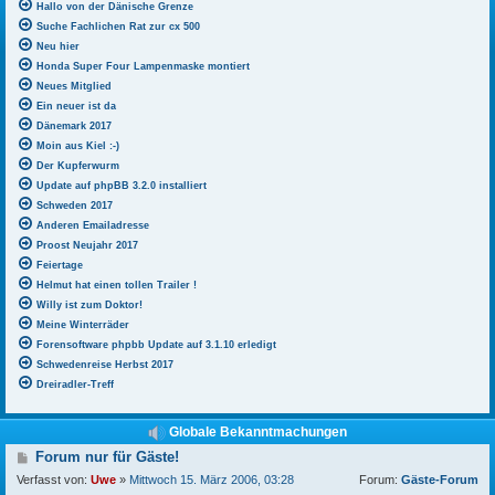
Hallo von der Dänische Grenze
Suche Fachlichen Rat zur cx 500
Neu hier
Honda Super Four Lampenmaske montiert
Neues Mitglied
Ein neuer ist da
Dänemark 2017
Moin aus Kiel :-)
Der Kupferwurm
Update auf phpBB 3.2.0 installiert
Schweden 2017
Anderen Emailadresse
Proost Neujahr 2017
Feiertage
Helmut hat einen tollen Trailer !
Willy ist zum Doktor!
Meine Winterräder
Forensoftware phpbb Update auf 3.1.10 erledigt
Schwedenreise Herbst 2017
Dreiradler-Treff
Globale Bekanntmachungen
B
Forum nur für Gäste!
e
Verfasst von:
Uwe
»
Mittwoch 15. März 2006, 03:28
Forum:
Gäste-Forum
i