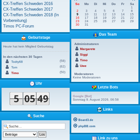
CX-Treffen Schweden 2016
So
Mo
Di
Mi
Do
Fr
Sa
1
CX-Treffen Schweden 2017
2
3
4
5
6
7
8
CX-Treffen Schweden 2018 (In
9
10
11
12
13
14
15
16
17
18
19
20
21
22
Vorbereitung)
23
24
25
26
27
28
29
30
31
Timos PC-Forum
Das Team
Geburtstage
Administratoren
Heute hat kein Mitglied Geburtstag
Margarete
Siggi
In den nächsten 30 Tagen
Timo
(58)
Todty68
Uwe
(62)
Tom
(50)
Timo
Moderatoren
Keine Moderatoren
Uhr
Letzte Bots
Google [Bot]
Sonntag 9. August 2026, 06:58
Links
Suche
Board3.de
phpBB.com
Link zu uns