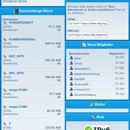
Erweiterte Suche
Benutze bitte diesen Link um
"Das
Bikerforum in Schleswig-Holstein"
bei dir
Dateianhänge-Block
zu verlinken:
Dateiname
HTML:
01493651349477
Größe:
97.1 KiB
Downloads:
14
BBCode:
01489241664220a
Größe:
540.01 KiB
Neue Mitglieder
Downloads:
34
Benutzername
Registriert
DSC_0079
08 Okt
peter
Größe:
539.25 KiB
01 Mai
Downloads:
46
Chrizz
07 Mär
elsasmith23
DSC_0076
20 Jan
alizabetharmstrong
Größe:
356.86 KiB
14 Jun
Esa599
Downloads:
46
12 Jun
Sorento35
10 Apr
romana123
image-27485
Größe:
79.7 KiB
05 Apr
SharminSultana
Downloads:
49
Wetter
image-27484
Größe:
82.42 KiB
Downloads:
49
IPv6
5
Größe:
316.62 KiB