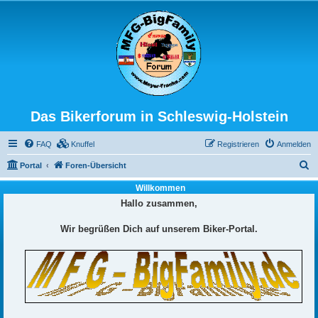
Das Bikerforum in Schleswig-Holstein
FAQ
Knuffel
Registrieren
Anmelden
S
Portal
Foren-Übersicht
u
Willkommen
c
Hallo zusammen,
h
Wir begrüßen Dich auf unserem Biker-Portal.
e