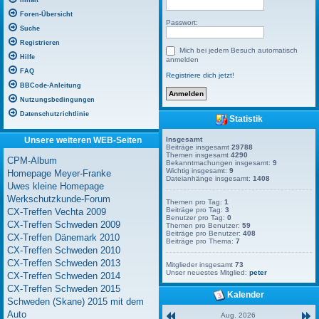
Inhalt
Foren-Übersicht
Passwort:
Suche
Registrieren
Mich bei jedem Besuch automatisch
Hilfe
anmelden
FAQ
Registriere dich jetzt!
BBCode-Anleitung
Nutzungsbedingungen
Datenschutzrichtlinie
Statistik
Unsere weiteren WEB-Seiten
Insgesamt
Beiträge insgesamt
29788
Themen insgesamt
4290
CPM-Album
Bekanntmachungen insgesamt:
9
Wichtig insgesamt:
9
Homepage Meyer-Franke
Dateianhänge insgesamt:
1408
Uwes kleine Homepage
Werkschutzkunde-Forum
Themen pro Tag:
1
Beiträge pro Tag:
3
CX-Treffen Vechta 2009
Benutzer pro Tag:
0
CX-Treffen Schweden 2009
Themen pro Benutzer:
59
Beiträge pro Benutzer:
408
CX-Treffen Dänemark 2010
Beiträge pro Thema:
7
CX-Treffen Schweden 2010
CX-Treffen Schweden 2013
Mitglieder insgesamt
73
Unser neuestes Mitglied:
peter
CX-Treffen Schweden 2014
CX-Treffen Schweden 2015
Kalender
Schweden (Skane) 2015 mit dem
Auto
Aug. 2026