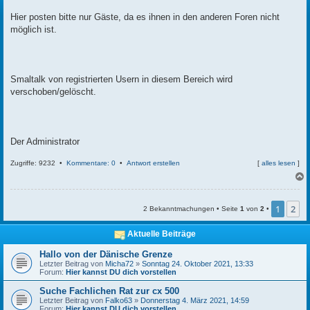
t
r
Hier posten bitte nur Gäste, da es ihnen in den anderen Foren nicht
a
möglich ist.
g
Smaltalk von registrierten Usern in diesem Bereich wird
verschoben/gelöscht.
Der Administrator
Zugriffe: 9232 •
Kommentare: 0
•
Antwort erstellen
[
alles lesen
]
c
1
2
2 Bekanntmachungen • Seite
1
von
2
•
Aktuelle Beiträge
Hallo von der Dänische Grenze
Letzter Beitrag von
Micha72
»
Sonntag 24. Oktober 2021, 13:33
Forum:
Hier kannst DU dich vorstellen
Suche Fachlichen Rat zur cx 500
Letzter Beitrag von
Falko63
»
Donnerstag 4. März 2021, 14:59
Forum:
Hier kannst DU dich vorstellen