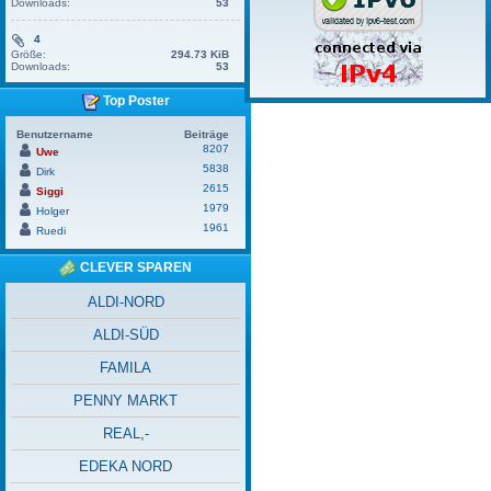
Downloads:
53
4
Größe:
294.73 KiB
Downloads:
53
Top Poster
Benutzername
Beiträge
8207
Uwe
5838
Dirk
2615
Siggi
1979
Holger
1961
Ruedi
CLEVER SPAREN
ALDI-NORD
ALDI-SÜD
FAMILA
PENNY MARKT
REAL,-
EDEKA NORD