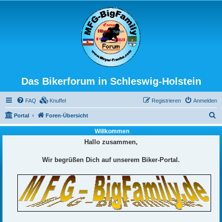
Das Bikerforum in Schleswig-Holstein
FAQ
Knuffel
Registrieren
Anmelden
S
Portal
Foren-Übersicht
u
Willkommen
c
Hallo zusammen,
h
Wir begrüßen Dich auf unserem Biker-Portal.
e