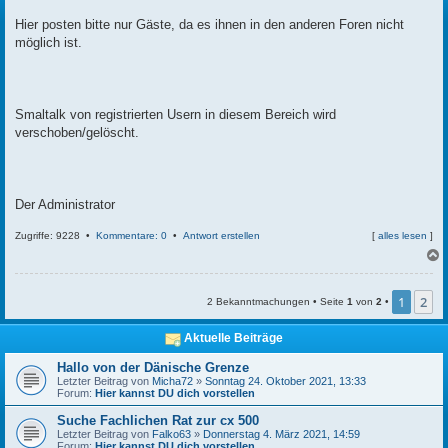
t
r
Hier posten bitte nur Gäste, da es ihnen in den anderen Foren nicht
a
möglich ist.
g
Smaltalk von registrierten Usern in diesem Bereich wird
verschoben/gelöscht.
Der Administrator
Zugriffe: 9228 •
Kommentare: 0
•
Antwort erstellen
[
alles lesen
]
c
1
2
2 Bekanntmachungen • Seite
1
von
2
•
Aktuelle Beiträge
Hallo von der Dänische Grenze
Letzter Beitrag von
Micha72
»
Sonntag 24. Oktober 2021, 13:33
Forum:
Hier kannst DU dich vorstellen
Suche Fachlichen Rat zur cx 500
Letzter Beitrag von
Falko63
»
Donnerstag 4. März 2021, 14:59
Forum:
Hier kannst DU dich vorstellen