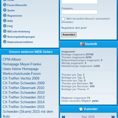
Inhalt
Foren-Übersicht
Passwort:
Suche
Registrieren
Mich bei jedem Besuch automatisch
Hilfe
anmelden
FAQ
Registriere dich jetzt!
BBCode-Anleitung
Nutzungsbedingungen
Datenschutzrichtlinie
Statistik
Unsere weiteren WEB-Seiten
Insgesamt
Beiträge insgesamt
29788
Themen insgesamt
4290
CPM-Album
Bekanntmachungen insgesamt:
9
Wichtig insgesamt:
9
Homepage Meyer-Franke
Dateianhänge insgesamt:
1408
Uwes kleine Homepage
Werkschutzkunde-Forum
Themen pro Tag:
1
Beiträge pro Tag:
3
CX-Treffen Vechta 2009
Benutzer pro Tag:
0
CX-Treffen Schweden 2009
Themen pro Benutzer:
59
Beiträge pro Benutzer:
408
CX-Treffen Dänemark 2010
Beiträge pro Thema:
7
CX-Treffen Schweden 2010
CX-Treffen Schweden 2013
Mitglieder insgesamt
73
Unser neuestes Mitglied:
peter
CX-Treffen Schweden 2014
CX-Treffen Schweden 2015
Kalender
Schweden (Skane) 2015 mit dem
Auto
Aug. 2026