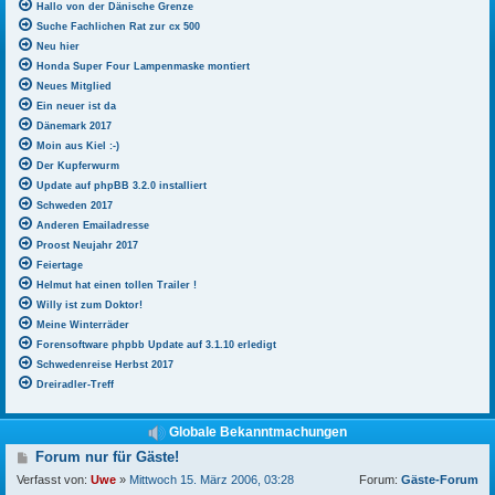
Hallo von der Dänische Grenze
Suche Fachlichen Rat zur cx 500
Neu hier
Honda Super Four Lampenmaske montiert
Neues Mitglied
Ein neuer ist da
Dänemark 2017
Moin aus Kiel :-)
Der Kupferwurm
Update auf phpBB 3.2.0 installiert
Schweden 2017
Anderen Emailadresse
Proost Neujahr 2017
Feiertage
Helmut hat einen tollen Trailer !
Willy ist zum Doktor!
Meine Winterräder
Forensoftware phpbb Update auf 3.1.10 erledigt
Schwedenreise Herbst 2017
Dreiradler-Treff
Globale Bekanntmachungen
B
Forum nur für Gäste!
e
Verfasst von:
Uwe
»
Mittwoch 15. März 2006, 03:28
Forum:
Gäste-Forum
i