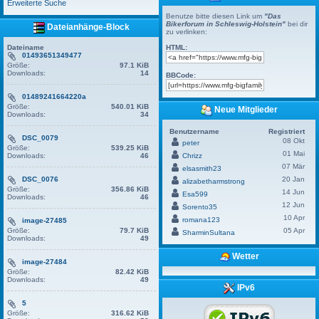
Erweiterte Suche
Benutze bitte diesen Link um
"Das
Bikerforum in Schleswig-Holstein"
bei dir
Dateianhänge-Block
zu verlinken:
Dateiname
HTML:
01493651349477
Größe:
97.1 KiB
Downloads:
14
BBCode:
01489241664220a
Größe:
540.01 KiB
Neue Mitglieder
Downloads:
34
Benutzername
Registriert
DSC_0079
08 Okt
peter
Größe:
539.25 KiB
01 Mai
Downloads:
46
Chrizz
07 Mär
elsasmith23
DSC_0076
20 Jan
alizabetharmstrong
Größe:
356.86 KiB
14 Jun
Esa599
Downloads:
46
12 Jun
Sorento35
10 Apr
romana123
image-27485
Größe:
79.7 KiB
05 Apr
SharminSultana
Downloads:
49
Wetter
image-27484
Größe:
82.42 KiB
Downloads:
49
IPv6
5
Größe:
316.62 KiB