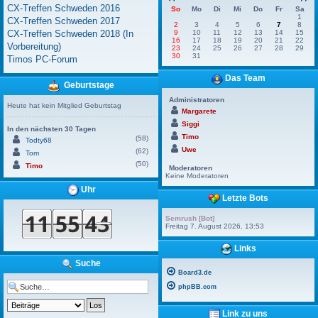
CX-Treffen Schweden 2016
So
Mo
Di
Mi
Do
Fr
Sa
1
CX-Treffen Schweden 2017
2
3
4
5
6
7
8
CX-Treffen Schweden 2018 (In
9
10
11
12
13
14
15
16
17
18
19
20
21
22
Vorbereitung)
23
24
25
26
27
28
29
30
31
Timos PC-Forum
Das Team
Geburtstage
Administratoren
Heute hat kein Mitglied Geburtstag
Margarete
Siggi
In den nächsten 30 Tagen
Timo
(58)
Todty68
Uwe
(62)
Tom
(50)
Timo
Moderatoren
Keine Moderatoren
Uhr
Letzte Bots
Semrush [Bot]
Freitag 7. August 2026, 13:53
Links
Suche
Board3.de
phpBB.com
Link zu uns