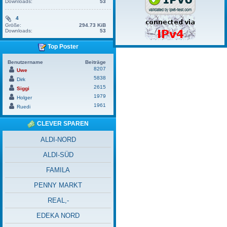
Downloads:
53
4
Größe:
294.73 KiB
Downloads:
53
Top Poster
Benutzername
Beiträge
8207
Uwe
5838
Dirk
2615
Siggi
1979
Holger
1961
Ruedi
CLEVER SPAREN
ALDI-NORD
ALDI-SÜD
FAMILA
PENNY MARKT
REAL,-
EDEKA NORD