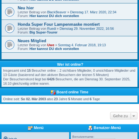
Neu hier
Letzter Beitrag von
BlackBeaver
»
Dienstag 17. März 2020, 22:34
Forum:
Hier kannst DU dich vorstellen
Honda Super Four Lampenmaske montiert
Letzter Beitrag von
Ruedi
»
Dienstag 29. November 2022, 16:56
Forum:
Big Super-Tourer
Neues Mitglied
Letzter Beitrag von
Uwe
»
Sonntag 4. Februar 2018, 19:13
Forum:
Hier kannst DU dich vorstellen
Wer ist online?
Insgesamt sind
15
Besucher online :: 2 sichtbare Mitglieder, 0 unsichtbare Mitglieder und
13 Gäste (basierend auf den aktiven Besuchern der letzten 5 Minuten)
Der Besucherrekord liegt bei
6426
Besuchern, die am Dienstag 30. September 2025,
16:10 gleichzeitig online waren.
Board online Time
Online seit:
So 02. Mär 2003
also
23
Jahre
5
Monate und
6
Tage
Gehe zu
Menü
Benutzer-Menü
Benutzername: