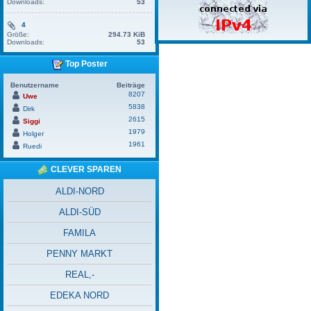
Downloads:
53
4
Größe:
294.73 KiB
Downloads:
53
Top Poster
Benutzername
Beiträge
8207
Uwe
5838
Dirk
2615
Siggi
1979
Holger
1961
Ruedi
CLEVER SPAREN
ALDI-NORD
ALDI-SÜD
FAMILA
PENNY MARKT
REAL,-
EDEKA NORD