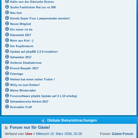
Hallo von der Dänische Grenze
Suche Fachlichen Rat zur cx 500
Neu hier
Honda Super Four Lampenmaske montiert
Neues Mitglied
Ein neuer ist da
Dänemark 2017
Moin aus Kiel :-)
Der Kupferwurm
Update auf phpBB 3.2.0 installiert
Schweden 2017
Anderen Emailadresse
Proost Neujahr 2017
Feiertage
Helmut hat einen tollen Trailer !
Willy ist zum Doktor!
Meine Winterräder
Forensoftware phpbb Update auf 3.1.10 erledigt
Schwedenreise Herbst 2017
Dreiradler-Treff
Globale Bekanntmachungen
B
Forum nur für Gäste!
e
Verfasst von:
Uwe
»
Mittwoch 15. März 2006, 03:28
Forum:
Gäste-Forum
i