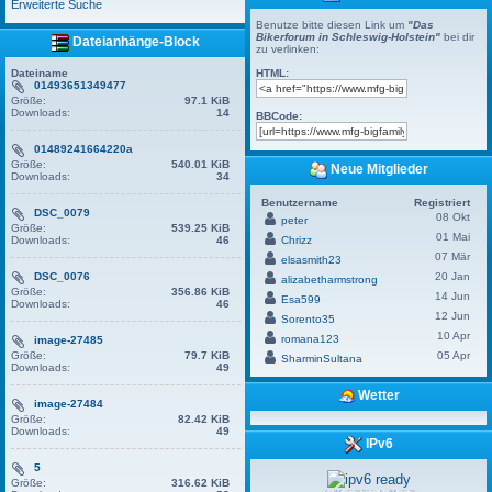
Erweiterte Suche
Benutze bitte diesen Link um
"Das
Bikerforum in Schleswig-Holstein"
bei dir
Dateianhänge-Block
zu verlinken:
Dateiname
HTML:
01493651349477
Größe:
97.1 KiB
Downloads:
14
BBCode:
01489241664220a
Größe:
540.01 KiB
Neue Mitglieder
Downloads:
34
Benutzername
Registriert
DSC_0079
08 Okt
peter
Größe:
539.25 KiB
01 Mai
Downloads:
46
Chrizz
07 Mär
elsasmith23
DSC_0076
20 Jan
alizabetharmstrong
Größe:
356.86 KiB
14 Jun
Esa599
Downloads:
46
12 Jun
Sorento35
10 Apr
romana123
image-27485
Größe:
79.7 KiB
05 Apr
SharminSultana
Downloads:
49
Wetter
image-27484
Größe:
82.42 KiB
Downloads:
49
IPv6
5
Größe:
316.62 KiB