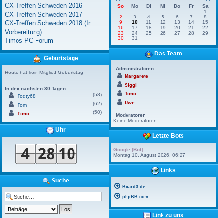
CX-Treffen Schweden 2016
So
Mo
Di
Mi
Do
Fr
Sa
1
CX-Treffen Schweden 2017
2
3
4
5
6
7
8
CX-Treffen Schweden 2018 (In
9
10
11
12
13
14
15
16
17
18
19
20
21
22
Vorbereitung)
23
24
25
26
27
28
29
30
31
Timos PC-Forum
Das Team
Geburtstage
Administratoren
Heute hat kein Mitglied Geburtstag
Margarete
Siggi
In den nächsten 30 Tagen
Timo
(58)
Todty68
Uwe
(62)
Tom
(50)
Timo
Moderatoren
Keine Moderatoren
Uhr
Letzte Bots
Google [Bot]
Montag 10. August 2026, 06:27
Links
Suche
Board3.de
phpBB.com
Link zu uns