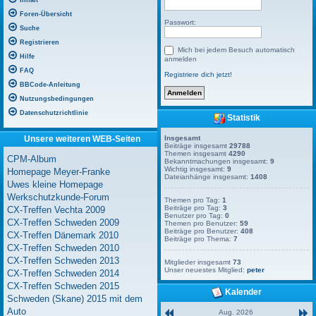
Inhalt
Foren-Übersicht
Passwort:
Suche
Registrieren
Mich bei jedem Besuch automatisch
Hilfe
anmelden
FAQ
Registriere dich jetzt!
BBCode-Anleitung
Nutzungsbedingungen
Datenschutzrichtlinie
Statistik
Unsere weiteren WEB-Seiten
Insgesamt
Beiträge insgesamt
29788
Themen insgesamt
4290
CPM-Album
Bekanntmachungen insgesamt:
9
Wichtig insgesamt:
9
Homepage Meyer-Franke
Dateianhänge insgesamt:
1408
Uwes kleine Homepage
Werkschutzkunde-Forum
Themen pro Tag:
1
Beiträge pro Tag:
3
CX-Treffen Vechta 2009
Benutzer pro Tag:
0
CX-Treffen Schweden 2009
Themen pro Benutzer:
59
Beiträge pro Benutzer:
408
CX-Treffen Dänemark 2010
Beiträge pro Thema:
7
CX-Treffen Schweden 2010
CX-Treffen Schweden 2013
Mitglieder insgesamt
73
Unser neuestes Mitglied:
peter
CX-Treffen Schweden 2014
CX-Treffen Schweden 2015
Kalender
Schweden (Skane) 2015 mit dem
Auto
Aug. 2026