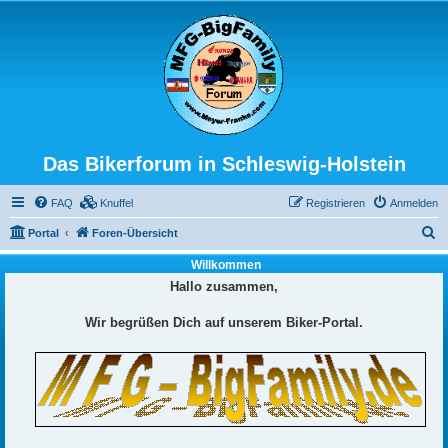
Das Bikerforum in Schleswig-Holstein
FAQ
Knuffel
Registrieren
Anmelden
S
Portal
Foren-Übersicht
u
Willkommen
c
Hallo zusammen,
h
Wir begrüßen Dich auf unserem Biker-Portal.
e