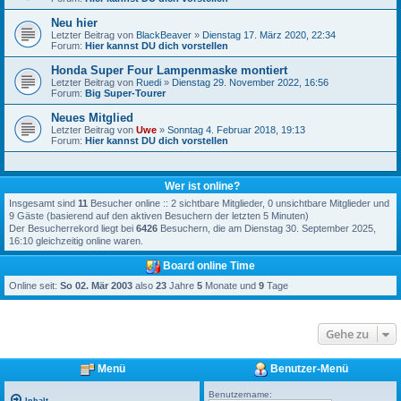
Neu hier
Letzter Beitrag von
BlackBeaver
»
Dienstag 17. März 2020, 22:34
Forum:
Hier kannst DU dich vorstellen
Honda Super Four Lampenmaske montiert
Letzter Beitrag von
Ruedi
»
Dienstag 29. November 2022, 16:56
Forum:
Big Super-Tourer
Neues Mitglied
Letzter Beitrag von
Uwe
»
Sonntag 4. Februar 2018, 19:13
Forum:
Hier kannst DU dich vorstellen
Wer ist online?
Insgesamt sind
11
Besucher online :: 2 sichtbare Mitglieder, 0 unsichtbare Mitglieder und
9 Gäste (basierend auf den aktiven Besuchern der letzten 5 Minuten)
Der Besucherrekord liegt bei
6426
Besuchern, die am Dienstag 30. September 2025,
16:10 gleichzeitig online waren.
Board online Time
Online seit:
So 02. Mär 2003
also
23
Jahre
5
Monate und
9
Tage
Gehe zu
Menü
Benutzer-Menü
Benutzername: