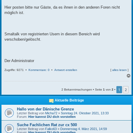
t
r
Hier posten bitte nur Gäste, da es ihnen in den anderen Foren nicht
a
möglich ist.
g
Smaltalk von registrierten Usern in diesem Bereich wird
verschoben/gelöscht.
Der Administrator
Zugriffe: 9271 •
Kommentare: 0
•
Antwort erstellen
[
alles lesen
]
c
1
2
2 Bekanntmachungen • Seite
1
von
2
•
Aktuelle Beiträge
Hallo von der Dänische Grenze
Letzter Beitrag von
Micha72
»
Sonntag 24. Oktober 2021, 13:33
Forum:
Hier kannst DU dich vorstellen
Suche Fachlichen Rat zur cx 500
Letzter Beitrag von
Falko63
»
Donnerstag 4. März 2021, 14:59
Forum:
Hier kannst DU dich vorstellen