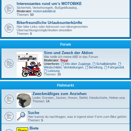
Interessantes rund um's MOTOBIKE
Sicherheit, Verkehsregeln, Bußgeldkatalog...
Moderator:
motorradwildcat
Themen:
50
Bikerfreundliche Urlaubsunterkünfte
Hier bitte Links oder Adressen von bikergerechten
Übernachtungsmöglichkeiten einstellen
Themen:
5
Forum
Sinn und Zweck der Aktion
Wie stelle ich meine ABE in das Forum
Moderator:
Siggi
Unterforen:
Info über Zugänge
,
Schalldämpfer
,
Windschilder, Verkleidungen
,
Bereifung
,
Fahrgestell
,
Leistung
Themen:
15
Flohmarkt
Zweckmäßiges zum Anziehen
Leder, Goretex, Jacken, Hosen, Stiefel, Handschuhe, Helme usw.
Themen:
14
Suche
Hier kannst du nachfragen, was in irgend einer Form zum Bike gehört.
Themen:
5
Biete