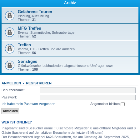
Archiv
Gefahrene Touren
Planung, Ausführung
Themen:
31
MFG Treffen
Events, Stammtische, Schraubertage
Themen:
52
Treffen
Vechta, CX - Treffen und alle anderen
Themen:
56
Sonstiges
Glückwünsche, Lobhudeleien, abgeschlossene Umfragen usw.
Themen:
198
ANMELDEN
•
REGISTRIEREN
Benutzername:
Passwort:
Ich habe mein Passwort vergessen
Angemeldet bleiben
WER IST ONLINE?
Insgesamt sind
8
Besucher online :: 0 sichtbare Mitglieder, 0 unsichtbare Mitglieder und 8
Gäste (basierend auf den aktiven Besuchern der letzten 5 Minuten)
Der Besucherrekord liegt bei
6426
Besuchern, die am Dienstag 30. September 2025,