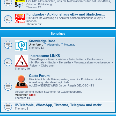
Hier bitte alles anbieten, was mit Motorrädern zu tun hat: <br>Bikes,
Zubehör, Bekleidung
Themen:
23
Fundgrube - Auktionshaus eBay und ähnliches...
Hier dürft ihr Werbung für Anbieter beim Auktionshaus eBay u.ä.
machen.
Themen:
17
Sonstiges
Knowledge Base
Unterforen:
Allgemein
,
Motorrad
Themen:
13
Interessante LINKS
Biker-Pages - Foren - Wetter - Zeitschriften - Plattformen -
<br>Portale - Händler - Hersteller - Motorradseiten typenbezogen -
Reisen - Clubs uvm.
Themen:
40
Gäste-Forum
Hier könnt ihr als Gäste posten, wenn ihr Probleme mit der
Anmeldung oder dem Login habt.
ALLES ANDERE WIRD (in der Regel) GELÖSCHT !
Vorübergehend wegen Spammer für Gäste gesperrrt.
Moderator:
Siggi
Themen:
14
IP-Telefonie, WhatsApp, Threema, Telegram und mehr
Themen:
2