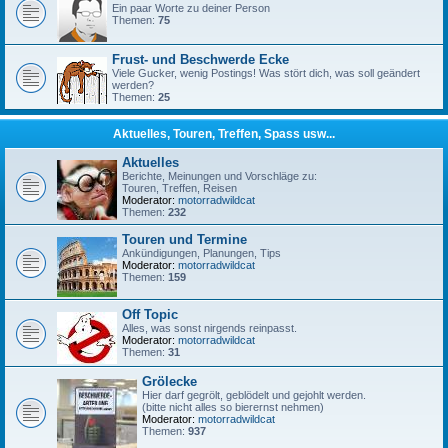
Ein paar Worte zu deiner Person
Themen:
75
Frust- und Beschwerde Ecke
Viele Gucker, wenig Postings! Was stört dich, was soll geändert
werden?
Themen:
25
Aktuelles, Touren, Treffen, Spass usw...
Aktuelles
Berichte, Meinungen und Vorschläge zu:
Touren, Treffen, Reisen
Moderator:
motorradwildcat
Themen:
232
Touren und Termine
Ankündigungen, Planungen, Tips
Moderator:
motorradwildcat
Themen:
159
Off Topic
Alles, was sonst nirgends reinpasst.
Moderator:
motorradwildcat
Themen:
31
Grölecke
Hier darf gegrölt, geblödelt und gejohlt werden.
(bitte nicht alles so bierernst nehmen)
Moderator:
motorradwildcat
Themen:
937