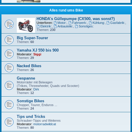
Alles rund ums Bike
HONDA's Güllepumpe (CX500, was sonst?)
Unterforen:
Motor:
,
Fahrwerk:
,
Kühlung:
,
Gasfabrik:
,
Elektrik:
,
Anbauteile:
,
Sonstiges:
Themen:
230
Big Super-Tourer
Themen:
60
Yamaha XJ 550 bis 900
Moderator:
Siggi
Themen:
29
Nacked Bikes
Themen:
26
Gespanne
Motorräder mit Beiwagen
(Trikes, Threewheeler, Quads und Scooter)
Moderator:
Dirk
Themen:
12
Sonstige Bikes
Chopper, Tourer, Enduros ...
Themen:
24
Tips und Tricks
Schrauber-Tipps und Weiteres
Moderator:
motorradwildcat
Themen:
80