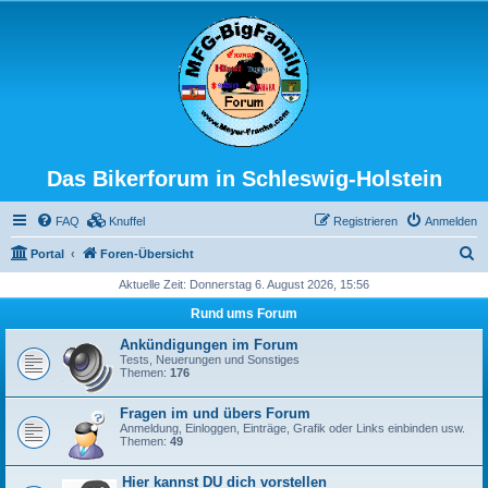
Das Bikerforum in Schleswig-Holstein
FAQ
Knuffel
Registrieren
Anmelden
S
Portal
Foren-Übersicht
u
Aktuelle Zeit: Donnerstag 6. August 2026, 15:56
c
Rund ums Forum
h
Ankündigungen im Forum
e
Tests, Neuerungen und Sonstiges
Themen:
176
Fragen im und übers Forum
Anmeldung, Einloggen, Einträge, Grafik oder Links einbinden usw.
Themen:
49
Hier kannst DU dich vorstellen