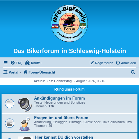
Das Bikerforum in Schleswig-Holstein
FAQ
Knuffel
Registrieren
Anmelden
S
Portal
Foren-Übersicht
u
Aktuelle Zeit: Donnerstag 6. August 2026, 03:16
c
Rund ums Forum
h
Ankündigungen im Forum
e
Tests, Neuerungen und Sonstiges
Themen:
176
Fragen im und übers Forum
Anmeldung, Einloggen, Einträge, Grafik oder Links einbinden usw.
Themen:
49
Hier kannst DU dich vorstellen