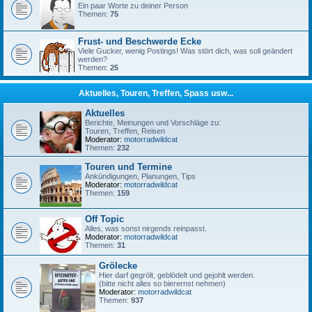
Ein paar Worte zu deiner Person
Themen:
75
Frust- und Beschwerde Ecke
Viele Gucker, wenig Postings! Was stört dich, was soll geändert
werden?
Themen:
25
Aktuelles, Touren, Treffen, Spass usw...
Aktuelles
Berichte, Meinungen und Vorschläge zu:
Touren, Treffen, Reisen
Moderator:
motorradwildcat
Themen:
232
Touren und Termine
Ankündigungen, Planungen, Tips
Moderator:
motorradwildcat
Themen:
159
Off Topic
Alles, was sonst nirgends reinpasst.
Moderator:
motorradwildcat
Themen:
31
Grölecke
Hier darf gegrölt, geblödelt und gejohlt werden.
(bitte nicht alles so bierernst nehmen)
Moderator:
motorradwildcat
Themen:
937