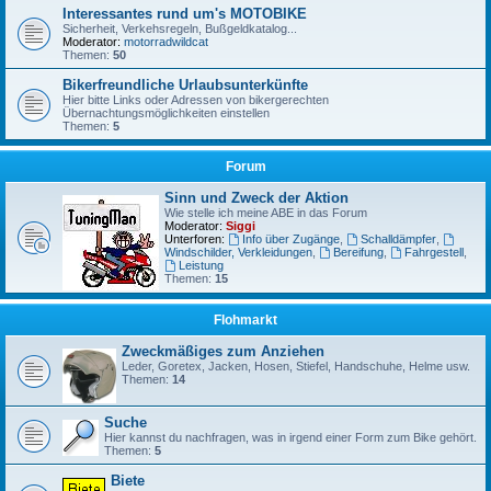
Interessantes rund um's MOTOBIKE
Sicherheit, Verkehsregeln, Bußgeldkatalog...
Moderator:
motorradwildcat
Themen:
50
Bikerfreundliche Urlaubsunterkünfte
Hier bitte Links oder Adressen von bikergerechten
Übernachtungsmöglichkeiten einstellen
Themen:
5
Forum
Sinn und Zweck der Aktion
Wie stelle ich meine ABE in das Forum
Moderator:
Siggi
Unterforen:
Info über Zugänge
,
Schalldämpfer
,
Windschilder, Verkleidungen
,
Bereifung
,
Fahrgestell
,
Leistung
Themen:
15
Flohmarkt
Zweckmäßiges zum Anziehen
Leder, Goretex, Jacken, Hosen, Stiefel, Handschuhe, Helme usw.
Themen:
14
Suche
Hier kannst du nachfragen, was in irgend einer Form zum Bike gehört.
Themen:
5
Biete