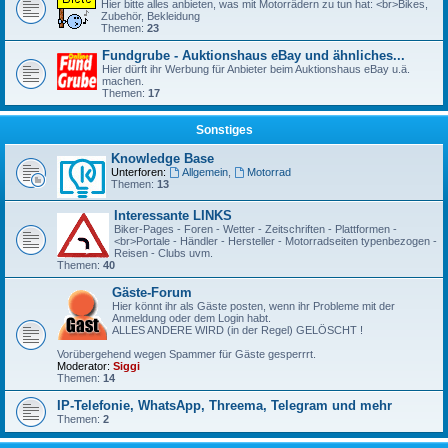
Hier bitte alles anbieten, was mit Motorrädern zu tun hat: <br>Bikes,
Zubehör, Bekleidung
Themen:
23
Fundgrube - Auktionshaus eBay und ähnliches...
Hier dürft ihr Werbung für Anbieter beim Auktionshaus eBay u.ä.
machen.
Themen:
17
Sonstiges
Knowledge Base
Unterforen:
Allgemein
,
Motorrad
Themen:
13
Interessante LINKS
Biker-Pages - Foren - Wetter - Zeitschriften - Plattformen -
<br>Portale - Händler - Hersteller - Motorradseiten typenbezogen -
Reisen - Clubs uvm.
Themen:
40
Gäste-Forum
Hier könnt ihr als Gäste posten, wenn ihr Probleme mit der
Anmeldung oder dem Login habt.
ALLES ANDERE WIRD (in der Regel) GELÖSCHT !
Vorübergehend wegen Spammer für Gäste gesperrrt.
Moderator:
Siggi
Themen:
14
IP-Telefonie, WhatsApp, Threema, Telegram und mehr
Themen:
2