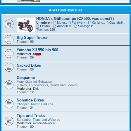
Alles rund ums Bike
HONDA's Güllepumpe (CX500, was sonst?)
Unterforen:
Motor:
,
Fahrwerk:
,
Kühlung:
,
Gasfabrik:
,
Elektrik:
,
Anbauteile:
,
Sonstiges:
Themen:
230
Big Super-Tourer
Themen:
60
Yamaha XJ 550 bis 900
Moderator:
Siggi
Themen:
29
Nacked Bikes
Themen:
26
Gespanne
Motorräder mit Beiwagen
(Trikes, Threewheeler, Quads und Scooter)
Moderator:
Dirk
Themen:
12
Sonstige Bikes
Chopper, Tourer, Enduros ...
Themen:
24
Tips und Tricks
Schrauber-Tipps und Weiteres
Moderator:
motorradwildcat
Themen:
80