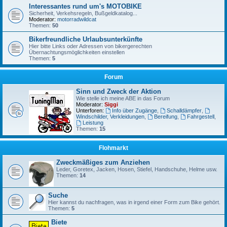
Interessantes rund um's MOTOBIKE
Sicherheit, Verkehsregeln, Bußgeldkatalog...
Moderator:
motorradwildcat
Themen:
50
Bikerfreundliche Urlaubsunterkünfte
Hier bitte Links oder Adressen von bikergerechten
Übernachtungsmöglichkeiten einstellen
Themen:
5
Forum
Sinn und Zweck der Aktion
Wie stelle ich meine ABE in das Forum
Moderator:
Siggi
Unterforen:
Info über Zugänge
,
Schalldämpfer
,
Windschilder, Verkleidungen
,
Bereifung
,
Fahrgestell
,
Leistung
Themen:
15
Flohmarkt
Zweckmäßiges zum Anziehen
Leder, Goretex, Jacken, Hosen, Stiefel, Handschuhe, Helme usw.
Themen:
14
Suche
Hier kannst du nachfragen, was in irgend einer Form zum Bike gehört.
Themen:
5
Biete