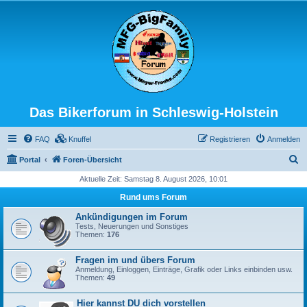
Das Bikerforum in Schleswig-Holstein
FAQ
Knuffel
Registrieren
Anmelden
S
Portal
Foren-Übersicht
u
Aktuelle Zeit: Samstag 8. August 2026, 10:01
c
Rund ums Forum
h
Ankündigungen im Forum
e
Tests, Neuerungen und Sonstiges
Themen:
176
Fragen im und übers Forum
Anmeldung, Einloggen, Einträge, Grafik oder Links einbinden usw.
Themen:
49
Hier kannst DU dich vorstellen