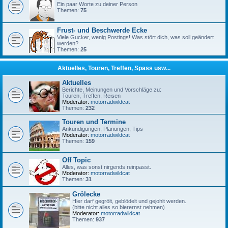
Ein paar Worte zu deiner Person
Themen:
75
Frust- und Beschwerde Ecke
Viele Gucker, wenig Postings! Was stört dich, was soll geändert
werden?
Themen:
25
Aktuelles, Touren, Treffen, Spass usw...
Aktuelles
Berichte, Meinungen und Vorschläge zu:
Touren, Treffen, Reisen
Moderator:
motorradwildcat
Themen:
232
Touren und Termine
Ankündigungen, Planungen, Tips
Moderator:
motorradwildcat
Themen:
159
Off Topic
Alles, was sonst nirgends reinpasst.
Moderator:
motorradwildcat
Themen:
31
Grölecke
Hier darf gegrölt, geblödelt und gejohlt werden.
(bitte nicht alles so bierernst nehmen)
Moderator:
motorradwildcat
Themen:
937