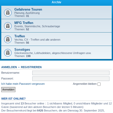
Archiv
Gefahrene Touren
Planung, Ausführung
Themen:
31
MFG Treffen
Events, Stammtische, Schraubertage
Themen:
52
Treffen
Vechta, CX - Treffen und alle anderen
Themen:
56
Sonstiges
Glückwünsche, Lobhudeleien, abgeschlossene Umfragen usw.
Themen:
198
ANMELDEN
•
REGISTRIEREN
Benutzername:
Passwort:
Ich habe mein Passwort vergessen
Angemeldet bleiben
WER IST ONLINE?
Insgesamt sind
13
Besucher online :: 1 sichtbares Mitglied, 0 unsichtbare Mitglieder und 12
Gäste (basierend auf den aktiven Besuchern der letzten 5 Minuten)
Der Besucherrekord liegt bei
6426
Besuchern, die am Dienstag 30. September 2025,