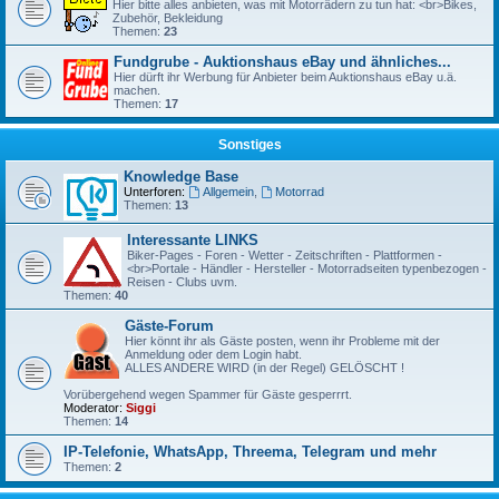
Hier bitte alles anbieten, was mit Motorrädern zu tun hat: <br>Bikes,
Zubehör, Bekleidung
Themen:
23
Fundgrube - Auktionshaus eBay und ähnliches...
Hier dürft ihr Werbung für Anbieter beim Auktionshaus eBay u.ä.
machen.
Themen:
17
Sonstiges
Knowledge Base
Unterforen:
Allgemein
,
Motorrad
Themen:
13
Interessante LINKS
Biker-Pages - Foren - Wetter - Zeitschriften - Plattformen -
<br>Portale - Händler - Hersteller - Motorradseiten typenbezogen -
Reisen - Clubs uvm.
Themen:
40
Gäste-Forum
Hier könnt ihr als Gäste posten, wenn ihr Probleme mit der
Anmeldung oder dem Login habt.
ALLES ANDERE WIRD (in der Regel) GELÖSCHT !
Vorübergehend wegen Spammer für Gäste gesperrrt.
Moderator:
Siggi
Themen:
14
IP-Telefonie, WhatsApp, Threema, Telegram und mehr
Themen:
2