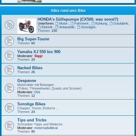
Alles rund ums Bike
HONDA's Güllepumpe (CX500, was sonst?)
Unterforen:
Motor:
,
Fahrwerk:
,
Kühlung:
,
Gasfabrik:
,
Elektrik:
,
Anbauteile:
,
Sonstiges:
Themen:
230
Big Super-Tourer
Themen:
60
Yamaha XJ 550 bis 900
Moderator:
Siggi
Themen:
29
Nacked Bikes
Themen:
26
Gespanne
Motorräder mit Beiwagen
(Trikes, Threewheeler, Quads und Scooter)
Moderator:
Dirk
Themen:
12
Sonstige Bikes
Chopper, Tourer, Enduros ...
Themen:
24
Tips und Tricks
Schrauber-Tipps und Weiteres
Moderator:
motorradwildcat
Themen:
80