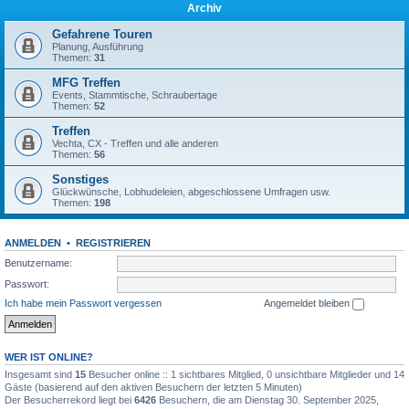
Archiv
Gefahrene Touren
Planung, Ausführung
Themen:
31
MFG Treffen
Events, Stammtische, Schraubertage
Themen:
52
Treffen
Vechta, CX - Treffen und alle anderen
Themen:
56
Sonstiges
Glückwünsche, Lobhudeleien, abgeschlossene Umfragen usw.
Themen:
198
ANMELDEN
•
REGISTRIEREN
Benutzername:
Passwort:
Ich habe mein Passwort vergessen
Angemeldet bleiben
WER IST ONLINE?
Insgesamt sind
15
Besucher online :: 1 sichtbares Mitglied, 0 unsichtbare Mitglieder und 14
Gäste (basierend auf den aktiven Besuchern der letzten 5 Minuten)
Der Besucherrekord liegt bei
6426
Besuchern, die am Dienstag 30. September 2025,