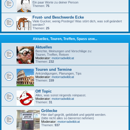
Ein paar Worte zu deiner Person
Themen:
75
Frust- und Beschwerde Ecke
Viele Gucker, wenig Postings! Was stört dich, was soll geändert
werden?
Themen:
25
Aktuelles, Touren, Treffen, Spass usw...
Aktuelles
Berichte, Meinungen und Vorschläge zu:
Touren, Treffen, Reisen
Moderator:
motorradwildcat
Themen:
232
Touren und Termine
Ankündigungen, Planungen, Tips
Moderator:
motorradwildcat
Themen:
159
Off Topic
Alles, was sonst nirgends reinpasst.
Moderator:
motorradwildcat
Themen:
31
Grölecke
Hier darf gegrölt, geblödelt und gejohlt werden.
(bitte nicht alles so bierernst nehmen)
Moderator:
motorradwildcat
Themen:
937