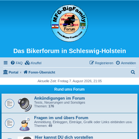
Das Bikerforum in Schleswig-Holstein
FAQ
Knuffel
Registrieren
Anmelden
S
Portal
Foren-Übersicht
u
Aktuelle Zeit: Freitag 7. August 2026, 21:05
c
Rund ums Forum
h
Ankündigungen im Forum
e
Tests, Neuerungen und Sonstiges
Themen:
176
Fragen im und übers Forum
Anmeldung, Einloggen, Einträge, Grafik oder Links einbinden usw.
Themen:
49
Hier kannst DU dich vorstellen