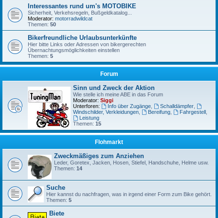
Interessantes rund um's MOTOBIKE
Sicherheit, Verkehsregeln, Bußgeldkatalog...
Moderator:
motorradwildcat
Themen:
50
Bikerfreundliche Urlaubsunterkünfte
Hier bitte Links oder Adressen von bikergerechten
Übernachtungsmöglichkeiten einstellen
Themen:
5
Forum
Sinn und Zweck der Aktion
Wie stelle ich meine ABE in das Forum
Moderator:
Siggi
Unterforen:
Info über Zugänge
,
Schalldämpfer
,
Windschilder, Verkleidungen
,
Bereifung
,
Fahrgestell
,
Leistung
Themen:
15
Flohmarkt
Zweckmäßiges zum Anziehen
Leder, Goretex, Jacken, Hosen, Stiefel, Handschuhe, Helme usw.
Themen:
14
Suche
Hier kannst du nachfragen, was in irgend einer Form zum Bike gehört.
Themen:
5
Biete