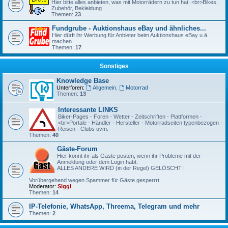
Hier bitte alles anbieten, was mit Motorrädern zu tun hat: <br>Bikes,
Zubehör, Bekleidung
Themen:
23
Fundgrube - Auktionshaus eBay und ähnliches...
Hier dürft ihr Werbung für Anbieter beim Auktionshaus eBay u.ä.
machen.
Themen:
17
Sonstiges
Knowledge Base
Unterforen:
Allgemein
,
Motorrad
Themen:
13
Interessante LINKS
Biker-Pages - Foren - Wetter - Zeitschriften - Plattformen -
<br>Portale - Händler - Hersteller - Motorradseiten typenbezogen -
Reisen - Clubs uvm.
Themen:
40
Gäste-Forum
Hier könnt ihr als Gäste posten, wenn ihr Probleme mit der
Anmeldung oder dem Login habt.
ALLES ANDERE WIRD (in der Regel) GELÖSCHT !
Vorübergehend wegen Spammer für Gäste gesperrrt.
Moderator:
Siggi
Themen:
14
IP-Telefonie, WhatsApp, Threema, Telegram und mehr
Themen:
2