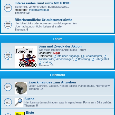
Interessantes rund um's MOTOBIKE
Sicherheit, Verkehsregeln, Bußgeldkatalog...
Moderator:
motorradwildcat
Themen:
50
Bikerfreundliche Urlaubsunterkünfte
Hier bitte Links oder Adressen von bikergerechten
Übernachtungsmöglichkeiten einstellen
Themen:
5
Forum
Sinn und Zweck der Aktion
Wie stelle ich meine ABE in das Forum
Moderator:
Siggi
Unterforen:
Info über Zugänge
,
Schalldämpfer
,
Windschilder, Verkleidungen
,
Bereifung
,
Fahrgestell
,
Leistung
Themen:
15
Flohmarkt
Zweckmäßiges zum Anziehen
Leder, Goretex, Jacken, Hosen, Stiefel, Handschuhe, Helme usw.
Themen:
14
Suche
Hier kannst du nachfragen, was in irgend einer Form zum Bike gehört.
Themen:
5
Biete