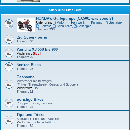
Alles rund ums Bike
HONDA's Güllepumpe (CX500, was sonst?)
Unterforen:
Motor:
,
Fahrwerk:
,
Kühlung:
,
Gasfabrik:
,
Elektrik:
,
Anbauteile:
,
Sonstiges:
Themen:
230
Big Super-Tourer
Themen:
60
Yamaha XJ 550 bis 900
Moderator:
Siggi
Themen:
29
Nacked Bikes
Themen:
26
Gespanne
Motorräder mit Beiwagen
(Trikes, Threewheeler, Quads und Scooter)
Moderator:
Dirk
Themen:
12
Sonstige Bikes
Chopper, Tourer, Enduros ...
Themen:
24
Tips und Tricks
Schrauber-Tipps und Weiteres
Moderator:
motorradwildcat
Themen:
80