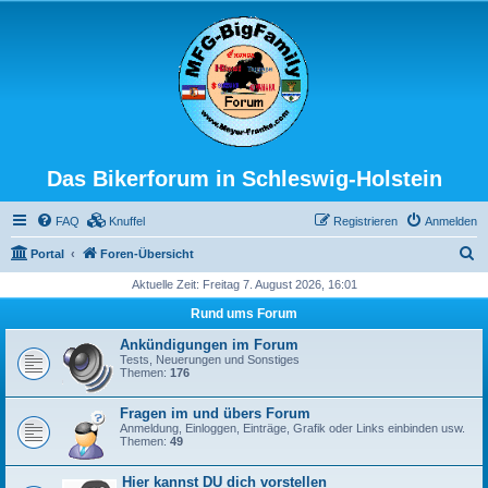
Das Bikerforum in Schleswig-Holstein
FAQ
Knuffel
Registrieren
Anmelden
S
Portal
Foren-Übersicht
u
Aktuelle Zeit: Freitag 7. August 2026, 16:01
c
Rund ums Forum
h
Ankündigungen im Forum
e
Tests, Neuerungen und Sonstiges
Themen:
176
Fragen im und übers Forum
Anmeldung, Einloggen, Einträge, Grafik oder Links einbinden usw.
Themen:
49
Hier kannst DU dich vorstellen