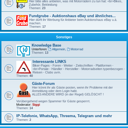
Hier bitte alles anbieten, was mit Motorrädern zu tun hat: <br>Bikes,
Zubehör, Bekleidung
Themen:
23
Fundgrube - Auktionshaus eBay und ähnliches...
Hier dürft ihr Werbung für Anbieter beim Auktionshaus eBay u.ä.
machen.
Themen:
17
Sonstiges
Knowledge Base
Unterforen:
Allgemein
,
Motorrad
Themen:
13
Interessante LINKS
Biker-Pages - Foren - Wetter - Zeitschriften - Plattformen -
<br>Portale - Händler - Hersteller - Motorradseiten typenbezogen -
Reisen - Clubs uvm.
Themen:
40
Gäste-Forum
Hier könnt ihr als Gäste posten, wenn ihr Probleme mit der
Anmeldung oder dem Login habt.
ALLES ANDERE WIRD (in der Regel) GELÖSCHT !
Vorübergehend wegen Spammer für Gäste gesperrrt.
Moderator:
Siggi
Themen:
14
IP-Telefonie, WhatsApp, Threema, Telegram und mehr
Themen:
2