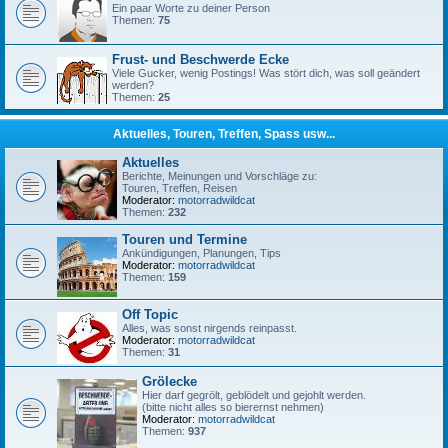
Ein paar Worte zu deiner Person
Themen:
75
Frust- und Beschwerde Ecke
Viele Gucker, wenig Postings! Was stört dich, was soll geändert
werden?
Themen:
25
Aktuelles, Touren, Treffen, Spass usw...
Aktuelles
Berichte, Meinungen und Vorschläge zu:
Touren, Treffen, Reisen
Moderator:
motorradwildcat
Themen:
232
Touren und Termine
Ankündigungen, Planungen, Tips
Moderator:
motorradwildcat
Themen:
159
Off Topic
Alles, was sonst nirgends reinpasst.
Moderator:
motorradwildcat
Themen:
31
Grölecke
Hier darf gegrölt, geblödelt und gejohlt werden.
(bitte nicht alles so bierernst nehmen)
Moderator:
motorradwildcat
Themen:
937