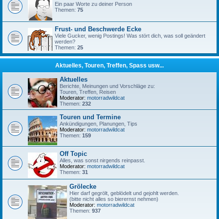
Ein paar Worte zu deiner Person
Themen:
75
Frust- und Beschwerde Ecke
Viele Gucker, wenig Postings! Was stört dich, was soll geändert
werden?
Themen:
25
Aktuelles, Touren, Treffen, Spass usw...
Aktuelles
Berichte, Meinungen und Vorschläge zu:
Touren, Treffen, Reisen
Moderator:
motorradwildcat
Themen:
232
Touren und Termine
Ankündigungen, Planungen, Tips
Moderator:
motorradwildcat
Themen:
159
Off Topic
Alles, was sonst nirgends reinpasst.
Moderator:
motorradwildcat
Themen:
31
Grölecke
Hier darf gegrölt, geblödelt und gejohlt werden.
(bitte nicht alles so bierernst nehmen)
Moderator:
motorradwildcat
Themen:
937