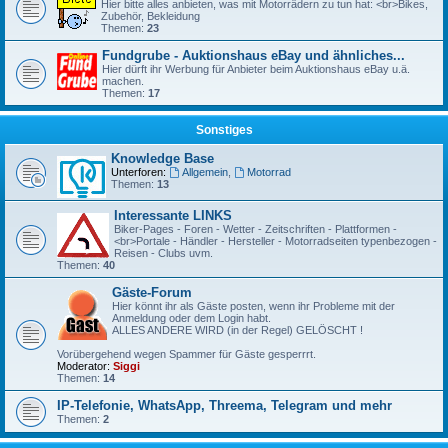
Hier bitte alles anbieten, was mit Motorrädern zu tun hat: <br>Bikes,
Zubehör, Bekleidung
Themen:
23
Fundgrube - Auktionshaus eBay und ähnliches...
Hier dürft ihr Werbung für Anbieter beim Auktionshaus eBay u.ä.
machen.
Themen:
17
Sonstiges
Knowledge Base
Unterforen:
Allgemein
,
Motorrad
Themen:
13
Interessante LINKS
Biker-Pages - Foren - Wetter - Zeitschriften - Plattformen -
<br>Portale - Händler - Hersteller - Motorradseiten typenbezogen -
Reisen - Clubs uvm.
Themen:
40
Gäste-Forum
Hier könnt ihr als Gäste posten, wenn ihr Probleme mit der
Anmeldung oder dem Login habt.
ALLES ANDERE WIRD (in der Regel) GELÖSCHT !
Vorübergehend wegen Spammer für Gäste gesperrrt.
Moderator:
Siggi
Themen:
14
IP-Telefonie, WhatsApp, Threema, Telegram und mehr
Themen:
2