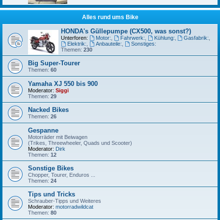
Alles rund ums Bike
HONDA's Güllepumpe (CX500, was sonst?)
Unterforen:
Motor:
,
Fahrwerk:
,
Kühlung:
,
Gasfabrik:
,
Elektrik:
,
Anbauteile:
,
Sonstiges:
Themen:
230
Big Super-Tourer
Themen:
60
Yamaha XJ 550 bis 900
Moderator:
Siggi
Themen:
29
Nacked Bikes
Themen:
26
Gespanne
Motorräder mit Beiwagen
(Trikes, Threewheeler, Quads und Scooter)
Moderator:
Dirk
Themen:
12
Sonstige Bikes
Chopper, Tourer, Enduros ...
Themen:
24
Tips und Tricks
Schrauber-Tipps und Weiteres
Moderator:
motorradwildcat
Themen:
80