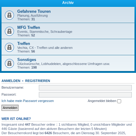
Archiv
Gefahrene Touren
Planung, Ausführung
Themen:
31
MFG Treffen
Events, Stammtische, Schraubertage
Themen:
52
Treffen
Vechta, CX - Treffen und alle anderen
Themen:
56
Sonstiges
Glückwünsche, Lobhudeleien, abgeschlossene Umfragen usw.
Themen:
198
ANMELDEN
•
REGISTRIEREN
Benutzername:
Passwort:
Ich habe mein Passwort vergessen
Angemeldet bleiben
WER IST ONLINE?
Insgesamt sind
447
Besucher online :: 1 sichtbares Mitglied, 0 unsichtbare Mitglieder und
446 Gäste (basierend auf den aktiven Besuchern der letzten 5 Minuten)
Der Besucherrekord liegt bei
6426
Besuchern, die am Dienstag 30. September 2025,