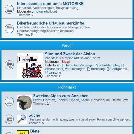
Interessantes rund um's MOTOBIKE
Sicherheit, Verkehsregeln, Bußgeldkatalog...
Moderator:
motorradwildcat
Themen:
50
Bikerfreundliche Urlaubsunterkünfte
Hier bitte Links oder Adressen von bikergerechten
Übernachtungsmöglichkeiten einstellen
Themen:
5
Forum
Sinn und Zweck der Aktion
Wie stelle ich meine ABE in das Forum
Moderator:
Siggi
Unterforen:
Info über Zugänge
,
Schalldämpfer
,
Windschilder, Verkleidungen
,
Bereifung
,
Fahrgestell
,
Leistung
Themen:
15
Flohmarkt
Zweckmäßiges zum Anziehen
Leder, Goretex, Jacken, Hosen, Stiefel, Handschuhe, Helme usw.
Themen:
14
Suche
Hier kannst du nachfragen, was in irgend einer Form zum Bike gehört.
Themen:
5
Biete