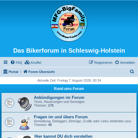
Das Bikerforum in Schleswig-Holstein
FAQ
Knuffel
Registrieren
Anmelden
S
Portal
Foren-Übersicht
u
Aktuelle Zeit: Freitag 7. August 2026, 00:34
c
Rund ums Forum
h
Ankündigungen im Forum
e
Tests, Neuerungen und Sonstiges
Themen:
176
Fragen im und übers Forum
Anmeldung, Einloggen, Einträge, Grafik oder Links einbinden usw.
Themen:
49
Hier kannst DU dich vorstellen