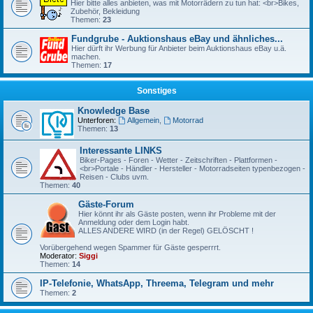
Hier bitte alles anbieten, was mit Motorrädern zu tun hat: <br>Bikes,
Zubehör, Bekleidung
Themen:
23
Fundgrube - Auktionshaus eBay und ähnliches...
Hier dürft ihr Werbung für Anbieter beim Auktionshaus eBay u.ä.
machen.
Themen:
17
Sonstiges
Knowledge Base
Unterforen:
Allgemein
,
Motorrad
Themen:
13
Interessante LINKS
Biker-Pages - Foren - Wetter - Zeitschriften - Plattformen -
<br>Portale - Händler - Hersteller - Motorradseiten typenbezogen -
Reisen - Clubs uvm.
Themen:
40
Gäste-Forum
Hier könnt ihr als Gäste posten, wenn ihr Probleme mit der
Anmeldung oder dem Login habt.
ALLES ANDERE WIRD (in der Regel) GELÖSCHT !
Vorübergehend wegen Spammer für Gäste gesperrrt.
Moderator:
Siggi
Themen:
14
IP-Telefonie, WhatsApp, Threema, Telegram und mehr
Themen:
2