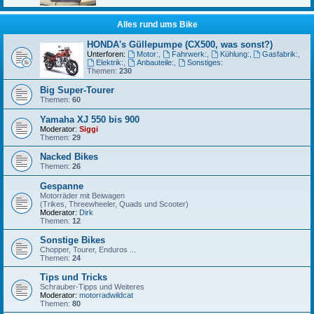
Alles rund ums Bike
HONDA's Güllepumpe (CX500, was sonst?)
Unterforen:
Motor:
,
Fahrwerk:
,
Kühlung:
,
Gasfabrik:
,
Elektrik:
,
Anbauteile:
,
Sonstiges:
Themen:
230
Big Super-Tourer
Themen:
60
Yamaha XJ 550 bis 900
Moderator:
Siggi
Themen:
29
Nacked Bikes
Themen:
26
Gespanne
Motorräder mit Beiwagen
(Trikes, Threewheeler, Quads und Scooter)
Moderator:
Dirk
Themen:
12
Sonstige Bikes
Chopper, Tourer, Enduros ...
Themen:
24
Tips und Tricks
Schrauber-Tipps und Weiteres
Moderator:
motorradwildcat
Themen:
80