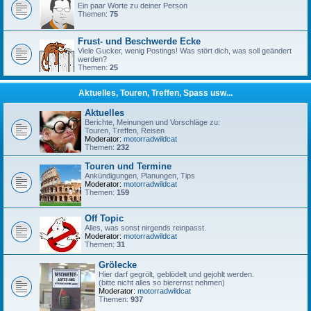
Ein paar Worte zu deiner Person
Themen:
75
Frust- und Beschwerde Ecke
Viele Gucker, wenig Postings! Was stört dich, was soll geändert
werden?
Themen:
25
Aktuelles, Touren, Treffen, Spass usw...
Aktuelles
Berichte, Meinungen und Vorschläge zu:
Touren, Treffen, Reisen
Moderator:
motorradwildcat
Themen:
232
Touren und Termine
Ankündigungen, Planungen, Tips
Moderator:
motorradwildcat
Themen:
159
Off Topic
Alles, was sonst nirgends reinpasst.
Moderator:
motorradwildcat
Themen:
31
Grölecke
Hier darf gegrölt, geblödelt und gejohlt werden.
(bitte nicht alles so bierernst nehmen)
Moderator:
motorradwildcat
Themen:
937