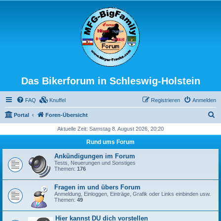
Das Bikerforum in Schleswig-Holstein
FAQ
Knuffel
Registrieren
Anmelden
S
Portal
Foren-Übersicht
u
Aktuelle Zeit: Samstag 8. August 2026, 20:20
c
Rund ums Forum
h
Ankündigungen im Forum
e
Tests, Neuerungen und Sonstiges
Themen:
176
Fragen im und übers Forum
Anmeldung, Einloggen, Einträge, Grafik oder Links einbinden usw.
Themen:
49
Hier kannst DU dich vorstellen