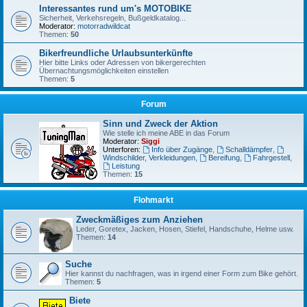
Interessantes rund um's MOTOBIKE
Sicherheit, Verkehsregeln, Bußgeldkatalog...
Moderator:
motorradwildcat
Themen:
50
Bikerfreundliche Urlaubsunterkünfte
Hier bitte Links oder Adressen von bikergerechten
Übernachtungsmöglichkeiten einstellen
Themen:
5
Forum
Sinn und Zweck der Aktion
Wie stelle ich meine ABE in das Forum
Moderator:
Siggi
Unterforen:
Info über Zugänge
,
Schalldämpfer
,
Windschilder, Verkleidungen
,
Bereifung
,
Fahrgestell
,
Leistung
Themen:
15
Flohmarkt
Zweckmäßiges zum Anziehen
Leder, Goretex, Jacken, Hosen, Stiefel, Handschuhe, Helme usw.
Themen:
14
Suche
Hier kannst du nachfragen, was in irgend einer Form zum Bike gehört.
Themen:
5
Biete