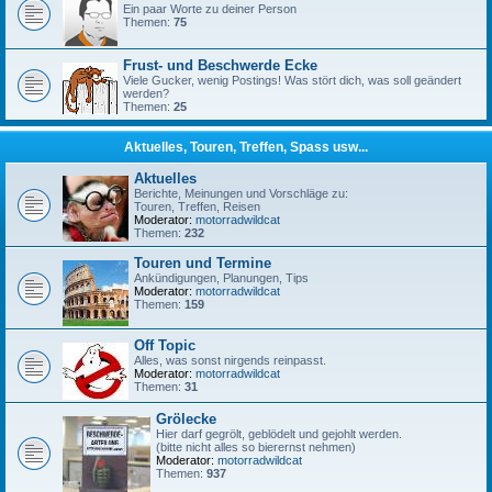
Ein paar Worte zu deiner Person
Themen:
75
Frust- und Beschwerde Ecke
Viele Gucker, wenig Postings! Was stört dich, was soll geändert
werden?
Themen:
25
Aktuelles, Touren, Treffen, Spass usw...
Aktuelles
Berichte, Meinungen und Vorschläge zu:
Touren, Treffen, Reisen
Moderator:
motorradwildcat
Themen:
232
Touren und Termine
Ankündigungen, Planungen, Tips
Moderator:
motorradwildcat
Themen:
159
Off Topic
Alles, was sonst nirgends reinpasst.
Moderator:
motorradwildcat
Themen:
31
Grölecke
Hier darf gegrölt, geblödelt und gejohlt werden.
(bitte nicht alles so bierernst nehmen)
Moderator:
motorradwildcat
Themen:
937