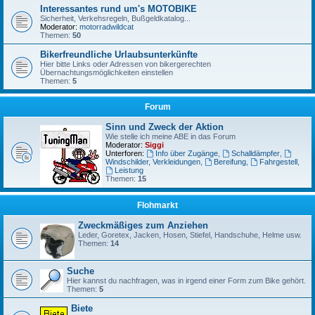
Interessantes rund um's MOTOBIKE
Sicherheit, Verkehsregeln, Bußgeldkatalog...
Moderator:
motorradwildcat
Themen:
50
Bikerfreundliche Urlaubsunterkünfte
Hier bitte Links oder Adressen von bikergerechten
Übernachtungsmöglichkeiten einstellen
Themen:
5
Forum
Sinn und Zweck der Aktion
Wie stelle ich meine ABE in das Forum
Moderator:
Siggi
Unterforen:
Info über Zugänge
,
Schalldämpfer
,
Windschilder, Verkleidungen
,
Bereifung
,
Fahrgestell
,
Leistung
Themen:
15
Flohmarkt
Zweckmäßiges zum Anziehen
Leder, Goretex, Jacken, Hosen, Stiefel, Handschuhe, Helme usw.
Themen:
14
Suche
Hier kannst du nachfragen, was in irgend einer Form zum Bike gehört.
Themen:
5
Biete