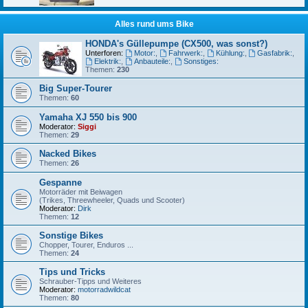
Alles rund ums Bike
HONDA's Güllepumpe (CX500, was sonst?)
Unterforen:
Motor:
,
Fahrwerk:
,
Kühlung:
,
Gasfabrik:
,
Elektrik:
,
Anbauteile:
,
Sonstiges:
Themen:
230
Big Super-Tourer
Themen:
60
Yamaha XJ 550 bis 900
Moderator:
Siggi
Themen:
29
Nacked Bikes
Themen:
26
Gespanne
Motorräder mit Beiwagen
(Trikes, Threewheeler, Quads und Scooter)
Moderator:
Dirk
Themen:
12
Sonstige Bikes
Chopper, Tourer, Enduros ...
Themen:
24
Tips und Tricks
Schrauber-Tipps und Weiteres
Moderator:
motorradwildcat
Themen:
80