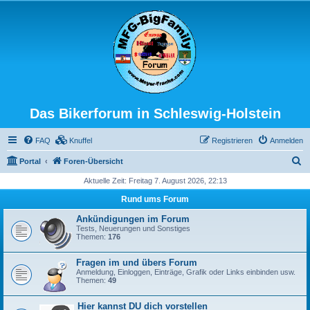
Das Bikerforum in Schleswig-Holstein
FAQ
Knuffel
Registrieren
Anmelden
S
Portal
Foren-Übersicht
u
Aktuelle Zeit: Freitag 7. August 2026, 22:13
c
Rund ums Forum
h
Ankündigungen im Forum
e
Tests, Neuerungen und Sonstiges
Themen:
176
Fragen im und übers Forum
Anmeldung, Einloggen, Einträge, Grafik oder Links einbinden usw.
Themen:
49
Hier kannst DU dich vorstellen