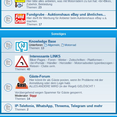
Hier bitte alles anbieten, was mit Motorrädern zu tun hat: <br>Bikes,
Zubehör, Bekleidung
Themen:
23
Fundgrube - Auktionshaus eBay und ähnliches...
Hier dürft ihr Werbung für Anbieter beim Auktionshaus eBay u.ä.
machen.
Themen:
17
Sonstiges
Knowledge Base
Unterforen:
Allgemein
,
Motorrad
Themen:
13
Interessante LINKS
Biker-Pages - Foren - Wetter - Zeitschriften - Plattformen -
<br>Portale - Händler - Hersteller - Motorradseiten typenbezogen -
Reisen - Clubs uvm.
Themen:
40
Gäste-Forum
Hier könnt ihr als Gäste posten, wenn ihr Probleme mit der
Anmeldung oder dem Login habt.
ALLES ANDERE WIRD (in der Regel) GELÖSCHT !
Vorübergehend wegen Spammer für Gäste gesperrrt.
Moderator:
Siggi
Themen:
14
IP-Telefonie, WhatsApp, Threema, Telegram und mehr
Themen:
2