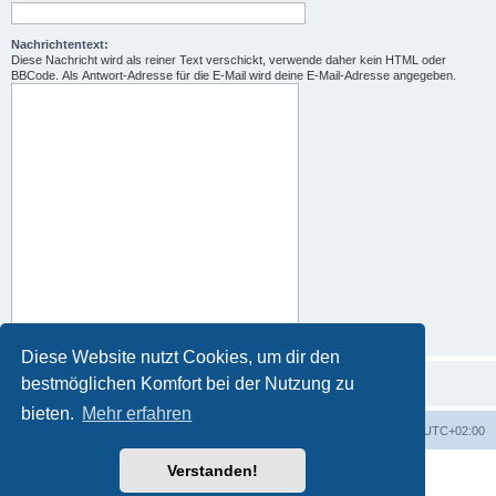
Nachrichtentext:
Diese Nachricht wird als reiner Text verschickt, verwende daher kein HTML oder
BBCode. Als Antwort-Adresse für die E-Mail wird deine E-Mail-Adresse angegeben.
Diese Website nutzt Cookies, um dir den
bestmöglichen Komfort bei der Nutzung zu
bieten.
Mehr erfahren
Portal
Foren-Übersicht
Alle Zeiten sind
UTC+02:00
Verstanden!
Powered by
phpBB
® Forum Software © phpBB Limited
Deutsche Übersetzung durch
phpBB.de