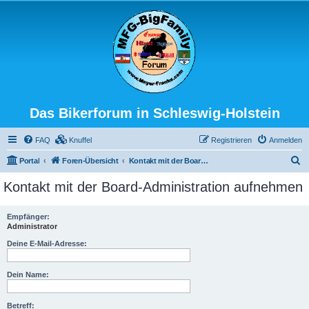
Das Bikerforum in Schleswig-Holstein
FAQ
Knuffel
Registrieren
Anmelden
S
Portal
Foren-Übersicht
Kontakt mit der Board-Administration aufnehmen
u
Kontakt mit der Board-Administration aufnehmen
c
h
Empfänger:
Administrator
e
Deine E-Mail-Adresse:
Dein Name:
Betreff: