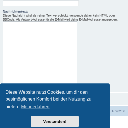
Nachrichtentext:
Diese Nachricht wird als reiner Text verschickt, verwende daher kein HTML oder
BBCode. Als Antwort-Adresse für die E-Mail wird deine E-Mail-Adresse angegeben.
Diese Website nutzt Cookies, um dir den
bestmöglichen Komfort bei der Nutzung zu
bieten.
Mehr erfahren
Portal
Foren-Übersicht
Alle Zeiten sind
UTC+02:00
Verstanden!
Powered by
phpBB
® Forum Software © phpBB Limited
Deutsche Übersetzung durch
phpBB.de