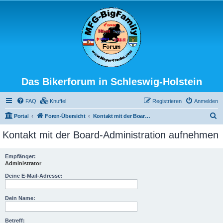
Das Bikerforum in Schleswig-Holstein
FAQ
Knuffel
Registrieren
Anmelden
S
Portal
Foren-Übersicht
Kontakt mit der Board-Administration aufnehmen
u
Kontakt mit der Board-Administration aufnehmen
c
h
Empfänger:
Administrator
e
Deine E-Mail-Adresse:
Dein Name:
Betreff: