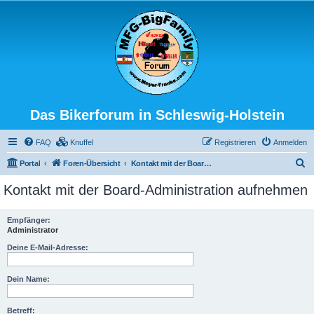
Das Bikerforum in Schleswig-Holstein
FAQ
Knuffel
Registrieren
Anmelden
S
Portal
Foren-Übersicht
Kontakt mit der Board-Administration aufnehmen
u
Kontakt mit der Board-Administration aufnehmen
c
h
Empfänger:
Administrator
e
Deine E-Mail-Adresse:
Dein Name:
Betreff: