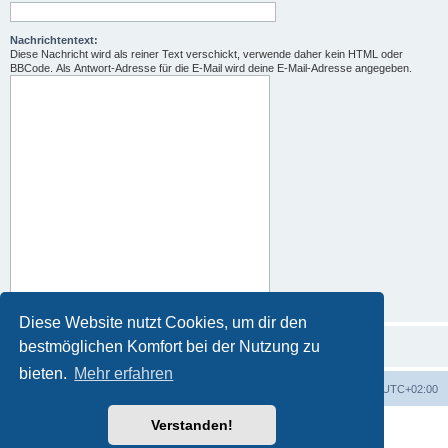
Nachrichtentext:
Diese Nachricht wird als reiner Text verschickt, verwende daher kein HTML oder
BBCode. Als Antwort-Adresse für die E-Mail wird deine E-Mail-Adresse angegeben.
Diese Website nutzt Cookies, um dir den
bestmöglichen Komfort bei der Nutzung zu
bieten.
Mehr erfahren
Portal
Foren-Übersicht
Alle Zeiten sind
UTC+02:00
Verstanden!
Powered by
phpBB
® Forum Software © phpBB Limited
Deutsche Übersetzung durch
phpBB.de