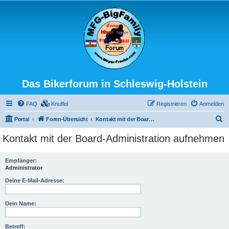
Das Bikerforum in Schleswig-Holstein
FAQ
Knuffel
Registrieren
Anmelden
S
Portal
Foren-Übersicht
Kontakt mit der Board-Administration aufnehmen
u
Kontakt mit der Board-Administration aufnehmen
c
h
Empfänger:
Administrator
e
Deine E-Mail-Adresse:
Dein Name:
Betreff: