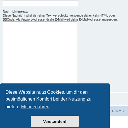
Nachrichtentext:
Diese Nachricht wird als reiner Text verschickt, verwende daher kein HTML oder
BBCode. Als Antwort-Adresse für die E-Mail wird deine E-Mail-Adresse angegeben.
Diese Website nutzt Cookies, um dir den
bestmöglichen Komfort bei der Nutzung zu
bieten.
Mehr erfahren
Portal
Foren-Übersicht
Alle Zeiten sind
UTC+02:00
Verstanden!
Powered by
phpBB
® Forum Software © phpBB Limited
Deutsche Übersetzung durch
phpBB.de