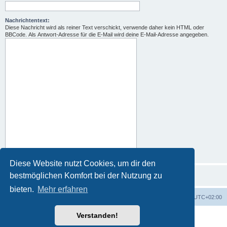
Nachrichtentext:
Diese Nachricht wird als reiner Text verschickt, verwende daher kein HTML oder
BBCode. Als Antwort-Adresse für die E-Mail wird deine E-Mail-Adresse angegeben.
Diese Website nutzt Cookies, um dir den
bestmöglichen Komfort bei der Nutzung zu
bieten.
Mehr erfahren
Portal
Foren-Übersicht
Alle Zeiten sind
UTC+02:00
Verstanden!
Powered by
phpBB
® Forum Software © phpBB Limited
Deutsche Übersetzung durch
phpBB.de