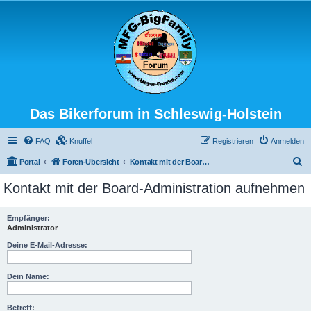
Das Bikerforum in Schleswig-Holstein
FAQ
Knuffel
Registrieren
Anmelden
S
Portal
Foren-Übersicht
Kontakt mit der Board-Administration aufnehmen
u
Kontakt mit der Board-Administration aufnehmen
c
h
Empfänger:
Administrator
e
Deine E-Mail-Adresse:
Dein Name:
Betreff: