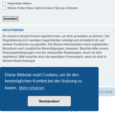
Angemeldet bleiben
Meinen Online-Status während dieser Sitzung verbergen
REGISTRIEREN
Du musst in diesem Forum registriert sein, um dich anmelden zu können. Die
Registrierung ist in wenigen Augenblicken erledigt und ermöglicht dir, auf
weitere Funktionen zuzugreifen. Die Board-Administration kann registrierten
Benutzern auch zusätzliche Berechtigungen zuweisen. Beachte bitte unsere
Nutzungsbedingungen und die verwandten Regelungen, bevor du dich
registrierst. Bitte beachte auch die jeweiligen Forenregeln, wenn du dich in
diesem Board bewegst.
Nutzungsbedingungen
|
Datenschutzerklärung
Diese Website nutzt Cookies, um dir den
Registrieren
bestmöglichen Komfort bei der Nutzung zu
bieten.
Mehr erfahren
Portal
Foren-Übersicht
Alle Zeiten sind
UTC+02:00
Verstanden!
Powered by
phpBB
® Forum Software © phpBB Limited
Deutsche Übersetzung durch
phpBB.de
Datenschutz
|
Nutzungsbedingungen