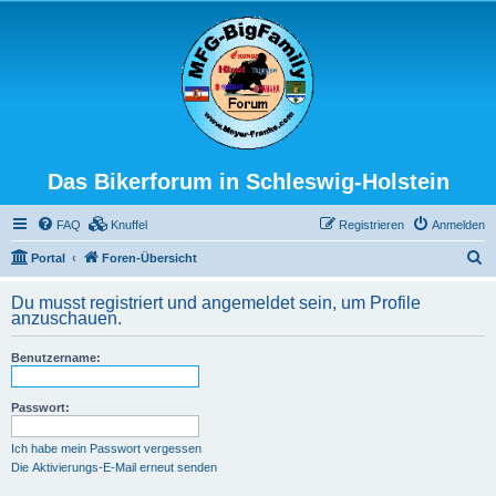
Das Bikerforum in Schleswig-Holstein
FAQ
Knuffel
Registrieren
Anmelden
S
Portal
Foren-Übersicht
u
Du musst registriert und angemeldet sein, um Profile
c
anzuschauen.
h
Benutzername:
e
Passwort:
Ich habe mein Passwort vergessen
Die Aktivierungs-E-Mail erneut senden