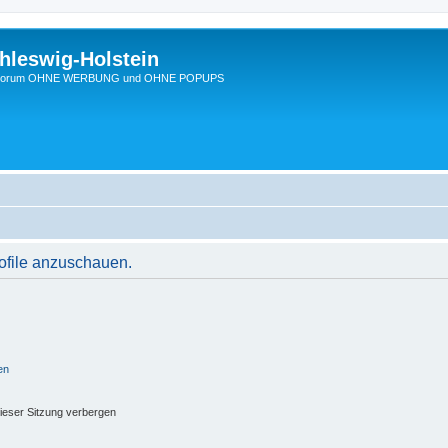
hleswig-Holstein
Ein Forum OHNE WERBUNG und OHNE POPUPS
rofile anzuschauen.
en
ieser Sitzung verbergen