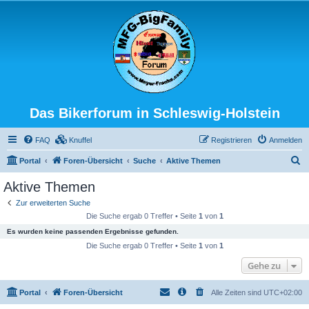
Das Bikerforum in Schleswig-Holstein
FAQ
Knuffel
Registrieren
Anmelden
S
Portal
Foren-Übersicht
Suche
Aktive Themen
u
Aktive Themen
c
Zur erweiterten Suche
h
Die Suche ergab 0 Treffer • Seite
1
von
1
e
Es wurden keine passenden Ergebnisse gefunden.
Die Suche ergab 0 Treffer • Seite
1
von
1
Gehe zu
Portal
Foren-Übersicht
Alle Zeiten sind
UTC+02:00