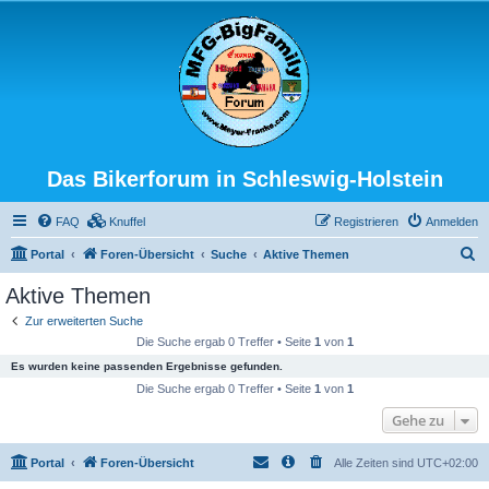
Das Bikerforum in Schleswig-Holstein
FAQ
Knuffel
Registrieren
Anmelden
S
Portal
Foren-Übersicht
Suche
Aktive Themen
u
Aktive Themen
c
Zur erweiterten Suche
h
Die Suche ergab 0 Treffer • Seite
1
von
1
e
Es wurden keine passenden Ergebnisse gefunden.
Die Suche ergab 0 Treffer • Seite
1
von
1
Gehe zu
Portal
Foren-Übersicht
Alle Zeiten sind
UTC+02:00