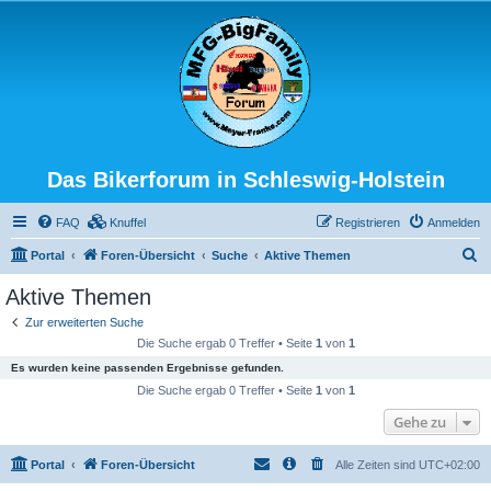
Das Bikerforum in Schleswig-Holstein
FAQ
Knuffel
Registrieren
Anmelden
S
Portal
Foren-Übersicht
Suche
Aktive Themen
u
Aktive Themen
c
Zur erweiterten Suche
h
Die Suche ergab 0 Treffer • Seite
1
von
1
e
Es wurden keine passenden Ergebnisse gefunden.
Die Suche ergab 0 Treffer • Seite
1
von
1
Gehe zu
Portal
Foren-Übersicht
Alle Zeiten sind
UTC+02:00