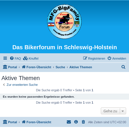
Das Bikerforum in Schleswig-Holstein
FAQ
Knuffel
Registrieren
Anmelden
S
Portal
Foren-Übersicht
Suche
Aktive Themen
u
Aktive Themen
c
Zur erweiterten Suche
h
Die Suche ergab 0 Treffer • Seite
1
von
1
e
Es wurden keine passenden Ergebnisse gefunden.
Die Suche ergab 0 Treffer • Seite
1
von
1
Gehe zu
Portal
Foren-Übersicht
Alle Zeiten sind
UTC+02:00