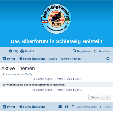
Das Bikerforum in Schleswig-Holstein
FAQ
Knuffel
Registrieren
Anmelden
S
Portal
Foren-Übersicht
Suche
Aktive Themen
u
Aktive Themen
c
Zur erweiterten Suche
h
Die Suche ergab 0 Treffer • Seite
1
von
1
e
Es wurden keine passenden Ergebnisse gefunden.
Die Suche ergab 0 Treffer • Seite
1
von
1
Gehe zu
Portal
Foren-Übersicht
Alle Zeiten sind
UTC+02:00