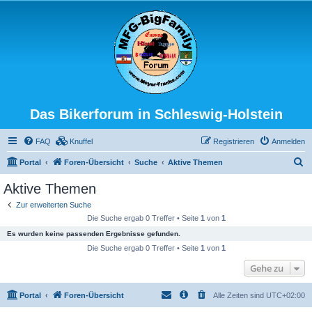
Das Bikerforum in Schleswig-Holstein
FAQ
Knuffel
Registrieren
Anmelden
S
Portal
Foren-Übersicht
Suche
Aktive Themen
u
Aktive Themen
c
Zur erweiterten Suche
h
Die Suche ergab 0 Treffer • Seite
1
von
1
e
Es wurden keine passenden Ergebnisse gefunden.
Die Suche ergab 0 Treffer • Seite
1
von
1
Gehe zu
Portal
Foren-Übersicht
Alle Zeiten sind
UTC+02:00