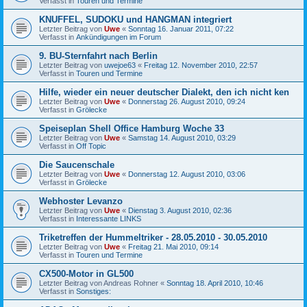
Verfasst in
Touren und Termine
KNUFFEL, SUDOKU und HANGMAN integriert
Letzter Beitrag von
Uwe
«
Sonntag 16. Januar 2011, 07:22
Verfasst in
Ankündigungen im Forum
9. BU-Sternfahrt nach Berlin
Letzter Beitrag von
uwejoe63
«
Freitag 12. November 2010, 22:57
Verfasst in
Touren und Termine
Hilfe, wieder ein neuer deutscher Dialekt, den ich nicht ken
Letzter Beitrag von
Uwe
«
Donnerstag 26. August 2010, 09:24
Verfasst in
Grölecke
Speiseplan Shell Office Hamburg Woche 33
Letzter Beitrag von
Uwe
«
Samstag 14. August 2010, 03:29
Verfasst in
Off Topic
Die Saucenschale
Letzter Beitrag von
Uwe
«
Donnerstag 12. August 2010, 03:06
Verfasst in
Grölecke
Webhoster Levanzo
Letzter Beitrag von
Uwe
«
Dienstag 3. August 2010, 02:36
Verfasst in
Interessante LINKS
Triketreffen der Hummeltriker - 28.05.2010 - 30.05.2010
Letzter Beitrag von
Uwe
«
Freitag 21. Mai 2010, 09:14
Verfasst in
Touren und Termine
CX500-Motor in GL500
Letzter Beitrag von
Andreas Rohner
«
Sonntag 18. April 2010, 10:46
Verfasst in
Sonstiges: