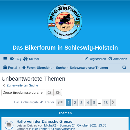
Das Bikerforum in Schleswig-Holstein
FAQ
Knuffel
Registrieren
Anmelden
S
Portal
Foren-Übersicht
Suche
Unbeantwortete Themen
u
Unbeantwortete Themen
c
Zur erweiterten Suche
h
Suche
Erweiterte Suche
e
Seite
1
von
13
1
2
3
4
5
13
Nächst
Die Suche ergab 641 Treffer
…
Themen
Hallo von der Dänische Grenze
Letzter Beitrag von
Micha72
«
Sonntag 24. Oktober 2021, 13:33
Verfasst in
Hier kannst DU dich vorstellen