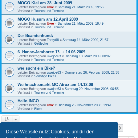
MOGO Kiel am 28. Juni 2009
Letzter Beitrag von
Uwe
«
Samstag 21. März 2009, 19:56
Verfasst in
Touren und Termine
MOGO Husum am 12.April 2009
Letzter Beitrag von
Uwe
«
Samstag 21. März 2009, 19:49
Verfasst in
Touren und Termine
Der Beamtenhund:
Letzter Beitrag von
Todty68
«
Samstag 14. März 2009, 21:57
Verfasst in
Grölecke
6. Hanse-Jamboree 13. + 14.06.2009
Letzter Beitrag von
uwejoe63
«
Dienstag 10. März 2009, 00:07
Verfasst in
Touren und Termine
wer sucht ein Bike?
Letzter Beitrag von
uwejoe63
«
Donnerstag 26. Februar 2009, 21:38
Verfasst in
Sonstige Bikes
Weihnachtsmarkt MC Atrox am 14.12.08
Letzter Beitrag von
uwejoe63
«
Samstag 29. November 2008, 00:55
Verfasst in
Touren und Termine
Hallo INGO
Letzter Beitrag von
Uwe
«
Dienstag 25. November 2008, 19:41
Verfasst in
Biete
Seite
1
von
13
1
2
3
4
5
13
Nächst
Die Suche ergab 641 Treffer
…
Diese Website nutzt Cookies, um dir den