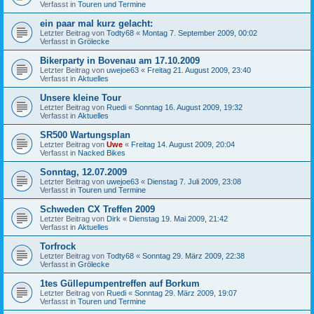
Verfasst in
Touren und Termine
ein paar mal kurz gelacht:
Letzter Beitrag von
Todty68
«
Montag 7. September 2009, 00:02
Verfasst in
Grölecke
Bikerparty in Bovenau am 17.10.2009
Letzter Beitrag von
uwejoe63
«
Freitag 21. August 2009, 23:40
Verfasst in
Aktuelles
Unsere kleine Tour
Letzter Beitrag von
Ruedi
«
Sonntag 16. August 2009, 19:32
Verfasst in
Aktuelles
SR500 Wartungsplan
Letzter Beitrag von
Uwe
«
Freitag 14. August 2009, 20:04
Verfasst in
Nacked Bikes
Sonntag, 12.07.2009
Letzter Beitrag von
uwejoe63
«
Dienstag 7. Juli 2009, 23:08
Verfasst in
Touren und Termine
Schweden CX Treffen 2009
Letzter Beitrag von
Dirk
«
Dienstag 19. Mai 2009, 21:42
Verfasst in
Aktuelles
Torfrock
Letzter Beitrag von
Todty68
«
Sonntag 29. März 2009, 22:38
Verfasst in
Grölecke
1tes Güllepumpentreffen auf Borkum
Letzter Beitrag von
Ruedi
«
Sonntag 29. März 2009, 19:07
Verfasst in
Touren und Termine