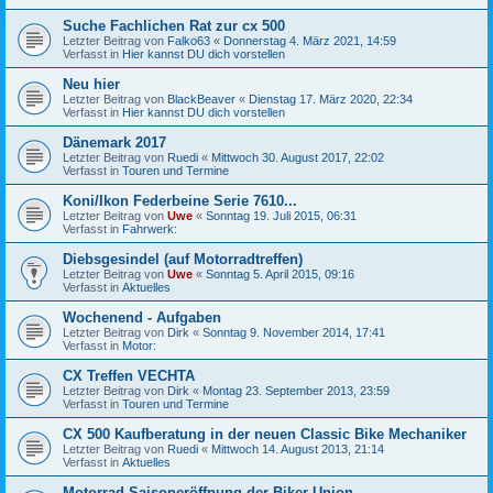
Suche Fachlichen Rat zur cx 500
Letzter Beitrag von
Falko63
«
Donnerstag 4. März 2021, 14:59
Verfasst in
Hier kannst DU dich vorstellen
Neu hier
Letzter Beitrag von
BlackBeaver
«
Dienstag 17. März 2020, 22:34
Verfasst in
Hier kannst DU dich vorstellen
Dänemark 2017
Letzter Beitrag von
Ruedi
«
Mittwoch 30. August 2017, 22:02
Verfasst in
Touren und Termine
Koni/Ikon Federbeine Serie 7610...
Letzter Beitrag von
Uwe
«
Sonntag 19. Juli 2015, 06:31
Verfasst in
Fahrwerk:
Diebsgesindel (auf Motorradtreffen)
Letzter Beitrag von
Uwe
«
Sonntag 5. April 2015, 09:16
Verfasst in
Aktuelles
Wochenend - Aufgaben
Letzter Beitrag von
Dirk
«
Sonntag 9. November 2014, 17:41
Verfasst in
Motor:
CX Treffen VECHTA
Letzter Beitrag von
Dirk
«
Montag 23. September 2013, 23:59
Verfasst in
Touren und Termine
CX 500 Kaufberatung in der neuen Classic Bike Mechaniker
Letzter Beitrag von
Ruedi
«
Mittwoch 14. August 2013, 21:14
Verfasst in
Aktuelles
Motorrad Saisoneröffnung der Biker Union