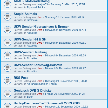
ADAC - Motorradkatalog
Letzter Beitrag von
uwejoe63
«
Samstag 6. März 2010, 17:52
Verfasst in
Tips und Tricks
Stupid Animals
Letzter Beitrag von
Uwe
«
Samstag 13. Februar 2010, 20:14
Verfasst in
Grölecke
UKW-Sender Nidersachsen & Bremen
Letzter Beitrag von
Uwe
«
Mittwoch 9. Dezember 2009, 02:34
Verfasst in
Aktuelles
UKW-Sender HH & SH
Letzter Beitrag von
Uwe
«
Mittwoch 9. Dezember 2009, 02:31
Verfasst in
Aktuelles
UKW-Sender Hamburg
Letzter Beitrag von
Uwe
«
Mittwoch 9. Dezember 2009, 02:29
Verfasst in
Aktuelles
UKW-Sender Schleswig-Holstein
Letzter Beitrag von
Uwe
«
Mittwoch 9. Dezember 2009, 02:27
Verfasst in
Aktuelles
RSS-Feed
Letzter Beitrag von
Uwe
«
Dienstag 24. November 2009, 20:44
Verfasst in
Ankündigungen im Forum
Geniatech DVB-S Digistar
Letzter Beitrag von
Uwe
«
Freitag 20. November 2009, 14:24
Verfasst in
Biete
Harley-Davidson-Treff Duvenstedt 27.09.2009
Letzter Beitrag von
Uwe
«
Mittwoch 16. September 2009, 19:12