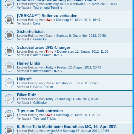
Letzter Beitrag von
kentucky-cx500
«
Mittwoch 27. März 2013, 18:44
Verfasst in
Touren und Termine
[VERKAUFT] Roller zu verkaufen
Letzter Beitrag von
Uwe
«
Dienstag 19. März 2013, 16:47
Verfasst in
Biete
Sicherheitstest
Letzter Beitrag von
Gast
«
Sonntag 9. Dezember 2012, 20:50
Verfasst in
Grölecke
Schadsoftware DNS-Changer
Letzter Beitrag von
Timo
«
Donnerstag 12. Januar 2012, 11:26
Verfasst in
Interessante LINKS
Harley Links
Letzter Beitrag von
Todty
«
Freitag 12. August 2011, 20:42
Verfasst in
Interessante LINKS
Hilferuf!
Letzter Beitrag von
Ralf
«
Samstag 25. Juni 2011, 21:48
Verfasst in
Gäste-Forum
Biker Rulz
Letzter Beitrag von
Todty
«
Samstag 14. Mai 2011, 08:45
Verfasst in
Grölecke
Tips zum Tank entrosten
Letzter Beitrag von
Uwe
«
Samstag 26. März 2011, 21:53
Verfasst in
Tips und Tricks
6. Biker-Teile-Markt beim Boundless MC, 16. Apri 2011
Letzter Beitrag von
uwejoe63
«
Sonntag 16. Januar 2011, 20:54