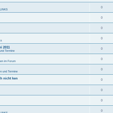
0
 LINKS
0
0
0
ks
ri 2011
0
und Termine
0
en im Forum
0
n und Termine
ch nicht ken
0
0
0
0
 LINKS