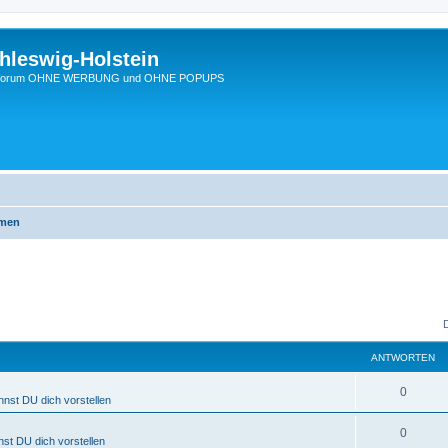
hleswig-Holstein
Ein Forum OHNE WERBUNG und OHNE POPUPS
emen
ANTWORTEN
0
nnst DU dich vorstellen
0
nst DU dich vorstellen