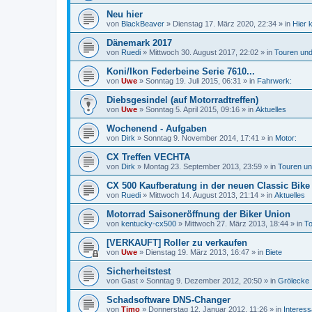
Neu hier
von
BlackBeaver
»
Dienstag 17. März 2020, 22:34
» in
Hier 
Dänemark 2017
von
Ruedi
»
Mittwoch 30. August 2017, 22:02
» in
Touren und
Koni/Ikon Federbeine Serie 7610...
von
Uwe
»
Sonntag 19. Juli 2015, 06:31
» in
Fahrwerk:
Diebsgesindel (auf Motorradtreffen)
von
Uwe
»
Sonntag 5. April 2015, 09:16
» in
Aktuelles
Wochenend - Aufgaben
von
Dirk
»
Sonntag 9. November 2014, 17:41
» in
Motor:
CX Treffen VECHTA
von
Dirk
»
Montag 23. September 2013, 23:59
» in
Touren un
CX 500 Kaufberatung in der neuen Classic Bike
von
Ruedi
»
Mittwoch 14. August 2013, 21:14
» in
Aktuelles
Motorrad Saisoneröffnung der Biker Union
von
kentucky-cx500
»
Mittwoch 27. März 2013, 18:44
» in
To
[VERKAUFT] Roller zu verkaufen
von
Uwe
»
Dienstag 19. März 2013, 16:47
» in
Biete
Sicherheitstest
von
Gast
»
Sonntag 9. Dezember 2012, 20:50
» in
Grölecke
Schadsoftware DNS-Changer
von
Timo
»
Donnerstag 12. Januar 2012, 11:26
» in
Interes