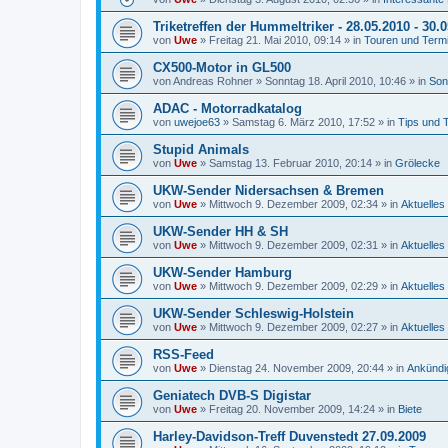
Triketreffen der Hummeltriker - 28.05.2010 - 30.
von
Uwe
»
Freitag 21. Mai 2010, 09:14
» in
Touren und Term
CX500-Motor in GL500
von
Andreas Rohner
»
Sonntag 18. April 2010, 10:46
» in
Son
ADAC - Motorradkatalog
von
uwejoe63
»
Samstag 6. März 2010, 17:52
» in
Tips und 
Stupid Animals
von
Uwe
»
Samstag 13. Februar 2010, 20:14
» in
Grölecke
UKW-Sender Nidersachsen & Bremen
von
Uwe
»
Mittwoch 9. Dezember 2009, 02:34
» in
Aktuelles
UKW-Sender HH & SH
von
Uwe
»
Mittwoch 9. Dezember 2009, 02:31
» in
Aktuelles
UKW-Sender Hamburg
von
Uwe
»
Mittwoch 9. Dezember 2009, 02:29
» in
Aktuelles
UKW-Sender Schleswig-Holstein
von
Uwe
»
Mittwoch 9. Dezember 2009, 02:27
» in
Aktuelles
RSS-Feed
von
Uwe
»
Dienstag 24. November 2009, 20:44
» in
Ankündi
Geniatech DVB-S Digistar
von
Uwe
»
Freitag 20. November 2009, 14:24
» in
Biete
Harley-Davidson-Treff Duvenstedt 27.09.2009