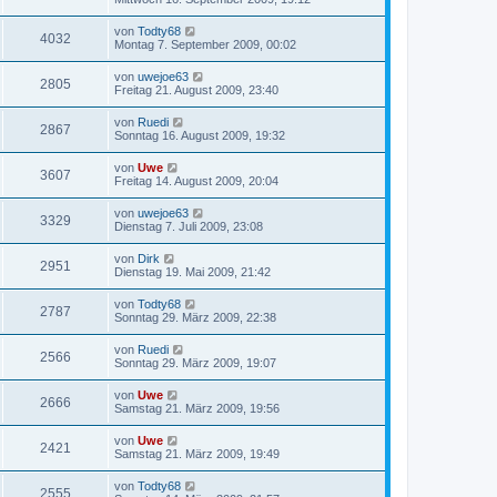
von
Todty68
4032
Montag 7. September 2009, 00:02
von
uwejoe63
2805
Freitag 21. August 2009, 23:40
von
Ruedi
2867
Sonntag 16. August 2009, 19:32
von
Uwe
3607
Freitag 14. August 2009, 20:04
von
uwejoe63
3329
Dienstag 7. Juli 2009, 23:08
von
Dirk
2951
Dienstag 19. Mai 2009, 21:42
von
Todty68
2787
Sonntag 29. März 2009, 22:38
von
Ruedi
2566
Sonntag 29. März 2009, 19:07
von
Uwe
2666
Samstag 21. März 2009, 19:56
von
Uwe
2421
Samstag 21. März 2009, 19:49
von
Todty68
2555