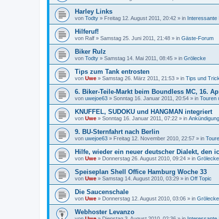
Harley Links
von
Todty
»
Freitag 12. August 2011, 20:42
» in
Interessante
Hilferuf!
von
Ralf
»
Samstag 25. Juni 2011, 21:48
» in
Gäste-Forum
Biker Rulz
von
Todty
»
Samstag 14. Mai 2011, 08:45
» in
Grölecke
Tips zum Tank entrosten
von
Uwe
»
Samstag 26. März 2011, 21:53
» in
Tips und Tric
6. Biker-Teile-Markt beim Boundless MC, 16. Ap
von
uwejoe63
»
Sonntag 16. Januar 2011, 20:54
» in
Touren 
KNUFFEL, SUDOKU und HANGMAN integriert
von
Uwe
»
Sonntag 16. Januar 2011, 07:22
» in
Ankündigung
9. BU-Sternfahrt nach Berlin
von
uwejoe63
»
Freitag 12. November 2010, 22:57
» in
Toure
Hilfe, wieder ein neuer deutscher Dialekt, den i
von
Uwe
»
Donnerstag 26. August 2010, 09:24
» in
Grölecke
Speiseplan Shell Office Hamburg Woche 33
von
Uwe
»
Samstag 14. August 2010, 03:29
» in
Off Topic
Die Saucenschale
von
Uwe
»
Donnerstag 12. August 2010, 03:06
» in
Grölecke
Webhoster Levanzo
von
Uwe
»
Dienstag 3. August 2010, 02:36
» in
Interessante