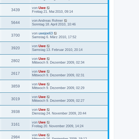
von
Uwe
3439
Freitag 21. Mai 2010, 09:14
von
Andreas Rohner
5644
Sonntag 18. April 2010, 10:46
von
uwejoe63
3700
Samstag 6. März 2010, 17:52
von
Uwe
3920
Samstag 13. Februar 2010, 20:14
von
Uwe
2802
Mittwoch 9. Dezember 2009, 02:34
von
Uwe
2617
Mittwoch 9. Dezember 2009, 02:31
von
Uwe
3859
Mittwoch 9. Dezember 2009, 02:29
von
Uwe
3019
Mittwoch 9. Dezember 2009, 02:27
von
Uwe
3938
Dienstag 24. November 2009, 20:44
von
Uwe
3161
Freitag 20. November 2009, 14:24
von
Uwe
2984
Mittwoch 16. September 2009, 19:12