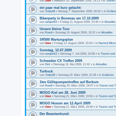
von
Uwe
»
Mittwoch 16. September 2009, 19:12
» in
Touren 
ein paar mal kurz gelacht:
von
Todty68
»
Montag 7. September 2009, 00:02
» in
Grölec
Bikerparty in Bovenau am 17.10.2009
von
uwejoe63
»
Freitag 21. August 2009, 23:40
» in
Aktuelles
Unsere kleine Tour
von
Ruedi
»
Sonntag 16. August 2009, 19:32
» in
Aktuelles
SR500 Wartungsplan
von
Uwe
»
Freitag 14. August 2009, 20:04
» in
Nacked Bikes
Sonntag, 12.07.2009
von
uwejoe63
»
Dienstag 7. Juli 2009, 23:08
» in
Touren und
Schweden CX Treffen 2009
von
Dirk
»
Dienstag 19. Mai 2009, 21:42
» in
Aktuelles
Torfrock
von
Todty68
»
Sonntag 29. März 2009, 22:38
» in
Grölecke
1tes Güllepumpentreffen auf Borkum
von
Ruedi
»
Sonntag 29. März 2009, 19:07
» in
Touren und T
MOGO Kiel am 28. Juni 2009
von
Uwe
»
Samstag 21. März 2009, 19:56
» in
Touren und T
MOGO Husum am 12.April 2009
von
Uwe
»
Samstag 21. März 2009, 19:49
» in
Touren und T
Der Beamtenhund: