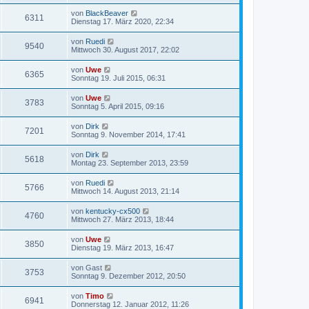
von
BlackBeaver
6311
Dienstag 17. März 2020, 22:34
von
Ruedi
9540
Mittwoch 30. August 2017, 22:02
von
Uwe
6365
Sonntag 19. Juli 2015, 06:31
von
Uwe
3783
Sonntag 5. April 2015, 09:16
von
Dirk
7201
Sonntag 9. November 2014, 17:41
von
Dirk
5618
Montag 23. September 2013, 23:59
von
Ruedi
5766
Mittwoch 14. August 2013, 21:14
von
kentucky-cx500
4760
Mittwoch 27. März 2013, 18:44
von
Uwe
3850
Dienstag 19. März 2013, 16:47
von
Gast
3753
Sonntag 9. Dezember 2012, 20:50
von
Timo
6941
Donnerstag 12. Januar 2012, 11:26