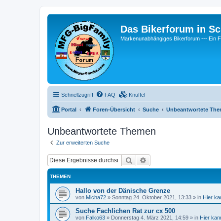
Das Bikerforum in Sc
Markenunabhängiges Bikerforum --- 
Schnellzugriff
FAQ
Knuffel
Portal
Foren-Übersicht
Suche
Unbeantwortete Th
Unbeantwortete Themen
Zur erweiterten Suche
Suche
Erweiterte Suche
THEMEN
Hallo von der Dänische Grenze
von
Micha72
»
Sonntag 24. Oktober 2021, 13:33
» in
Hier ka
Suche Fachlichen Rat zur cx 500
von
Falko63
»
Donnerstag 4. März 2021, 14:59
» in
Hier kan