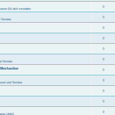
0
kannst DU dich vorstellen
0
 Termine
0
0
0
0
d Termine
 Mechaniker
0
0
uren und Termine
0
0
0
sante LINKS