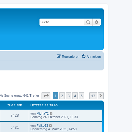
Suche
Erweiterte Suche
Registrieren
Anmelden
Seite
1
von
13
1
2
3
4
5
13
Nächste
Die Suche ergab 641 Treffer
…
ZUGRIFFE
LETZTER BEITRAG
von
Micha72
7428
Sonntag 24. Oktober 2021, 13:33
von
Falko63
5431
Donnerstag 4. März 2021, 14:59