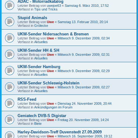
ADAC - Motorradkatalog
Letzter Beitrag von
uwejoe63
«
Samstag 6. März 2010, 17:52
Verfasst in
Tips und Tricks
Stupid Animals
Letzter Beitrag von
Uwe
«
Samstag 13. Februar 2010, 20:14
Verfasst in
Grölecke
UKW-Sender Nidersachsen & Bremen
Letzter Beitrag von
Uwe
«
Mittwoch 9. Dezember 2009, 02:34
Verfasst in
Aktuelles
UKW-Sender HH & SH
Letzter Beitrag von
Uwe
«
Mittwoch 9. Dezember 2009, 02:31
Verfasst in
Aktuelles
UKW-Sender Hamburg
Letzter Beitrag von
Uwe
«
Mittwoch 9. Dezember 2009, 02:29
Verfasst in
Aktuelles
UKW-Sender Schleswig-Holstein
Letzter Beitrag von
Uwe
«
Mittwoch 9. Dezember 2009, 02:27
Verfasst in
Aktuelles
RSS-Feed
Letzter Beitrag von
Uwe
«
Dienstag 24. November 2009, 20:44
Verfasst in
Ankündigungen im Forum
Geniatech DVB-S Digistar
Letzter Beitrag von
Uwe
«
Freitag 20. November 2009, 14:24
Verfasst in
Biete
Harley-Davidson-Treff Duvenstedt 27.09.2009
Letzter Beitrag von
Uwe
«
Mittwoch 16. September 2009, 19:12