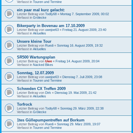
Verfasst in
Touren und Termine
ein paar mal kurz gelacht:
Letzter Beitrag von
Todty68
«
Montag 7. September 2009, 00:02
Verfasst in
Grölecke
Bikerparty in Bovenau am 17.10.2009
Letzter Beitrag von
uwejoe63
«
Freitag 21. August 2009, 23:40
Verfasst in
Aktuelles
Unsere kleine Tour
Letzter Beitrag von
Ruedi
«
Sonntag 16. August 2009, 19:32
Verfasst in
Aktuelles
SR500 Wartungsplan
Letzter Beitrag von
Uwe
«
Freitag 14. August 2009, 20:04
Verfasst in
Nacked Bikes
Sonntag, 12.07.2009
Letzter Beitrag von
uwejoe63
«
Dienstag 7. Juli 2009, 23:08
Verfasst in
Touren und Termine
Schweden CX Treffen 2009
Letzter Beitrag von
Dirk
«
Dienstag 19. Mai 2009, 21:42
Verfasst in
Aktuelles
Torfrock
Letzter Beitrag von
Todty68
«
Sonntag 29. März 2009, 22:38
Verfasst in
Grölecke
1tes Güllepumpentreffen auf Borkum
Letzter Beitrag von
Ruedi
«
Sonntag 29. März 2009, 19:07
Verfasst in
Touren und Termine