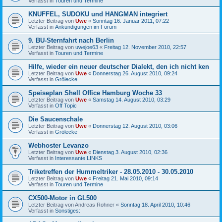
Verfasst in
Touren und Termine
KNUFFEL, SUDOKU und HANGMAN integriert
Letzter Beitrag von
Uwe
«
Sonntag 16. Januar 2011, 07:22
Verfasst in
Ankündigungen im Forum
9. BU-Sternfahrt nach Berlin
Letzter Beitrag von
uwejoe63
«
Freitag 12. November 2010, 22:57
Verfasst in
Touren und Termine
Hilfe, wieder ein neuer deutscher Dialekt, den ich nicht ken
Letzter Beitrag von
Uwe
«
Donnerstag 26. August 2010, 09:24
Verfasst in
Grölecke
Speiseplan Shell Office Hamburg Woche 33
Letzter Beitrag von
Uwe
«
Samstag 14. August 2010, 03:29
Verfasst in
Off Topic
Die Saucenschale
Letzter Beitrag von
Uwe
«
Donnerstag 12. August 2010, 03:06
Verfasst in
Grölecke
Webhoster Levanzo
Letzter Beitrag von
Uwe
«
Dienstag 3. August 2010, 02:36
Verfasst in
Interessante LINKS
Triketreffen der Hummeltriker - 28.05.2010 - 30.05.2010
Letzter Beitrag von
Uwe
«
Freitag 21. Mai 2010, 09:14
Verfasst in
Touren und Termine
CX500-Motor in GL500
Letzter Beitrag von
Andreas Rohner
«
Sonntag 18. April 2010, 10:46
Verfasst in
Sonstiges: