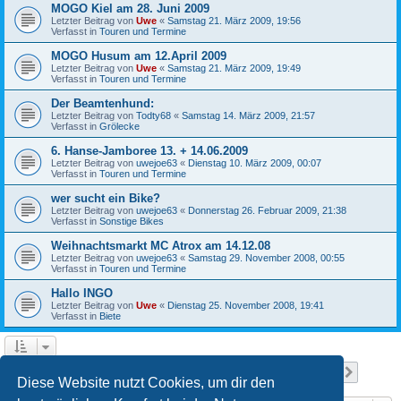
MOGO Kiel am 28. Juni 2009
Letzter Beitrag von
Uwe
«
Samstag 21. März 2009, 19:56
Verfasst in
Touren und Termine
MOGO Husum am 12.April 2009
Letzter Beitrag von
Uwe
«
Samstag 21. März 2009, 19:49
Verfasst in
Touren und Termine
Der Beamtenhund:
Letzter Beitrag von
Todty68
«
Samstag 14. März 2009, 21:57
Verfasst in
Grölecke
6. Hanse-Jamboree 13. + 14.06.2009
Letzter Beitrag von
uwejoe63
«
Dienstag 10. März 2009, 00:07
Verfasst in
Touren und Termine
wer sucht ein Bike?
Letzter Beitrag von
uwejoe63
«
Donnerstag 26. Februar 2009, 21:38
Verfasst in
Sonstige Bikes
Weihnachtsmarkt MC Atrox am 14.12.08
Letzter Beitrag von
uwejoe63
«
Samstag 29. November 2008, 00:55
Verfasst in
Touren und Termine
Hallo INGO
Letzter Beitrag von
Uwe
«
Dienstag 25. November 2008, 19:41
Verfasst in
Biete
Seite
1
von
13
1
2
3
4
5
13
Nächst
Die Suche ergab 641 Treffer
…
Diese Website nutzt Cookies, um dir den