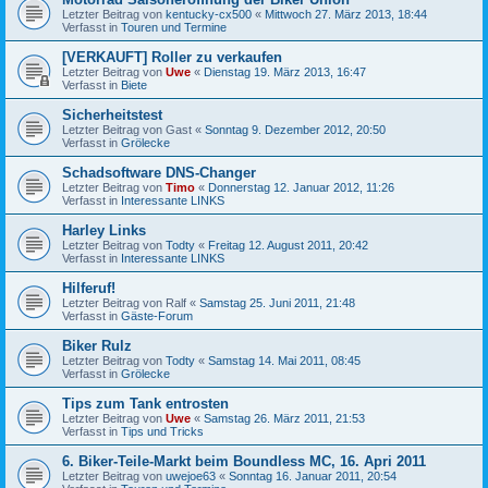
Letzter Beitrag von
kentucky-cx500
«
Mittwoch 27. März 2013, 18:44
Verfasst in
Touren und Termine
[VERKAUFT] Roller zu verkaufen
Letzter Beitrag von
Uwe
«
Dienstag 19. März 2013, 16:47
Verfasst in
Biete
Sicherheitstest
Letzter Beitrag von
Gast
«
Sonntag 9. Dezember 2012, 20:50
Verfasst in
Grölecke
Schadsoftware DNS-Changer
Letzter Beitrag von
Timo
«
Donnerstag 12. Januar 2012, 11:26
Verfasst in
Interessante LINKS
Harley Links
Letzter Beitrag von
Todty
«
Freitag 12. August 2011, 20:42
Verfasst in
Interessante LINKS
Hilferuf!
Letzter Beitrag von
Ralf
«
Samstag 25. Juni 2011, 21:48
Verfasst in
Gäste-Forum
Biker Rulz
Letzter Beitrag von
Todty
«
Samstag 14. Mai 2011, 08:45
Verfasst in
Grölecke
Tips zum Tank entrosten
Letzter Beitrag von
Uwe
«
Samstag 26. März 2011, 21:53
Verfasst in
Tips und Tricks
6. Biker-Teile-Markt beim Boundless MC, 16. Apri 2011
Letzter Beitrag von
uwejoe63
«
Sonntag 16. Januar 2011, 20:54