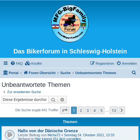
Das Bikerforum in Schleswig-Holstein
FAQ
Knuffel
Registrieren
Anmelden
S
Portal
Foren-Übersicht
Suche
Unbeantwortete Themen
u
Unbeantwortete Themen
c
Zur erweiterten Suche
h
Suche
Erweiterte Suche
e
Seite
1
von
13
1
2
3
4
5
13
Nächst
Die Suche ergab 641 Treffer
…
Themen
Hallo von der Dänische Grenze
Letzter Beitrag von
Micha72
«
Sonntag 24. Oktober 2021, 13:33
Verfasst in
Hier kannst DU dich vorstellen