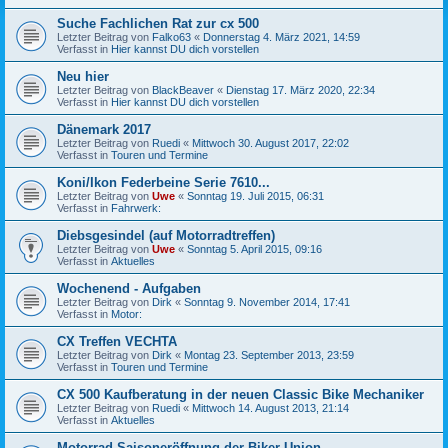
Suche Fachlichen Rat zur cx 500
Letzter Beitrag von
Falko63
«
Donnerstag 4. März 2021, 14:59
Verfasst in
Hier kannst DU dich vorstellen
Neu hier
Letzter Beitrag von
BlackBeaver
«
Dienstag 17. März 2020, 22:34
Verfasst in
Hier kannst DU dich vorstellen
Dänemark 2017
Letzter Beitrag von
Ruedi
«
Mittwoch 30. August 2017, 22:02
Verfasst in
Touren und Termine
Koni/Ikon Federbeine Serie 7610...
Letzter Beitrag von
Uwe
«
Sonntag 19. Juli 2015, 06:31
Verfasst in
Fahrwerk:
Diebsgesindel (auf Motorradtreffen)
Letzter Beitrag von
Uwe
«
Sonntag 5. April 2015, 09:16
Verfasst in
Aktuelles
Wochenend - Aufgaben
Letzter Beitrag von
Dirk
«
Sonntag 9. November 2014, 17:41
Verfasst in
Motor:
CX Treffen VECHTA
Letzter Beitrag von
Dirk
«
Montag 23. September 2013, 23:59
Verfasst in
Touren und Termine
CX 500 Kaufberatung in der neuen Classic Bike Mechaniker
Letzter Beitrag von
Ruedi
«
Mittwoch 14. August 2013, 21:14
Verfasst in
Aktuelles
Motorrad Saisoneröffnung der Biker Union