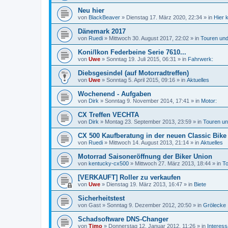
Neu hier
von
BlackBeaver
»
Dienstag 17. März 2020, 22:34
» in
Hier 
Dänemark 2017
von
Ruedi
»
Mittwoch 30. August 2017, 22:02
» in
Touren und
Koni/Ikon Federbeine Serie 7610...
von
Uwe
»
Sonntag 19. Juli 2015, 06:31
» in
Fahrwerk:
Diebsgesindel (auf Motorradtreffen)
von
Uwe
»
Sonntag 5. April 2015, 09:16
» in
Aktuelles
Wochenend - Aufgaben
von
Dirk
»
Sonntag 9. November 2014, 17:41
» in
Motor:
CX Treffen VECHTA
von
Dirk
»
Montag 23. September 2013, 23:59
» in
Touren un
CX 500 Kaufberatung in der neuen Classic Bike
von
Ruedi
»
Mittwoch 14. August 2013, 21:14
» in
Aktuelles
Motorrad Saisoneröffnung der Biker Union
von
kentucky-cx500
»
Mittwoch 27. März 2013, 18:44
» in
To
[VERKAUFT] Roller zu verkaufen
von
Uwe
»
Dienstag 19. März 2013, 16:47
» in
Biete
Sicherheitstest
von
Gast
»
Sonntag 9. Dezember 2012, 20:50
» in
Grölecke
Schadsoftware DNS-Changer
von
Timo
»
Donnerstag 12. Januar 2012, 11:26
» in
Interes