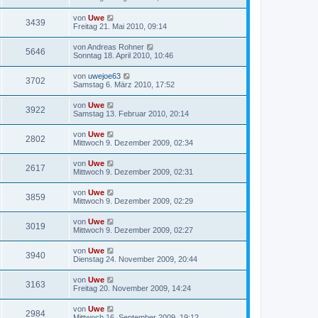
von
Uwe
3439
Freitag 21. Mai 2010, 09:14
von
Andreas Rohner
5646
Sonntag 18. April 2010, 10:46
von
uwejoe63
3702
Samstag 6. März 2010, 17:52
von
Uwe
3922
Samstag 13. Februar 2010, 20:14
von
Uwe
2802
Mittwoch 9. Dezember 2009, 02:34
von
Uwe
2617
Mittwoch 9. Dezember 2009, 02:31
von
Uwe
3859
Mittwoch 9. Dezember 2009, 02:29
von
Uwe
3019
Mittwoch 9. Dezember 2009, 02:27
von
Uwe
3940
Dienstag 24. November 2009, 20:44
von
Uwe
3163
Freitag 20. November 2009, 14:24
von
Uwe
2984
Mittwoch 16. September 2009, 19:12