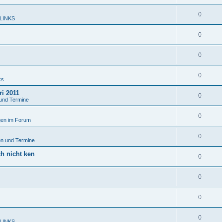
0
 LINKS
0
0
0
ks
ri 2011
0
und Termine
0
en im Forum
0
n und Termine
ch nicht ken
0
0
0
0
 LINKS