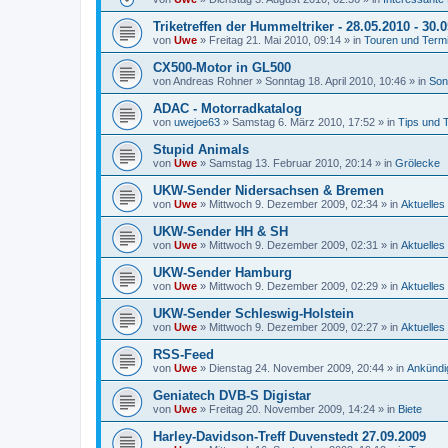
Triketreffen der Hummeltriker - 28.05.2010 - 30.
von
Uwe
»
Freitag 21. Mai 2010, 09:14
» in
Touren und Term
CX500-Motor in GL500
von
Andreas Rohner
»
Sonntag 18. April 2010, 10:46
» in
Son
ADAC - Motorradkatalog
von
uwejoe63
»
Samstag 6. März 2010, 17:52
» in
Tips und 
Stupid Animals
von
Uwe
»
Samstag 13. Februar 2010, 20:14
» in
Grölecke
UKW-Sender Nidersachsen & Bremen
von
Uwe
»
Mittwoch 9. Dezember 2009, 02:34
» in
Aktuelles
UKW-Sender HH & SH
von
Uwe
»
Mittwoch 9. Dezember 2009, 02:31
» in
Aktuelles
UKW-Sender Hamburg
von
Uwe
»
Mittwoch 9. Dezember 2009, 02:29
» in
Aktuelles
UKW-Sender Schleswig-Holstein
von
Uwe
»
Mittwoch 9. Dezember 2009, 02:27
» in
Aktuelles
RSS-Feed
von
Uwe
»
Dienstag 24. November 2009, 20:44
» in
Ankündi
Geniatech DVB-S Digistar
von
Uwe
»
Freitag 20. November 2009, 14:24
» in
Biete
Harley-Davidson-Treff Duvenstedt 27.09.2009