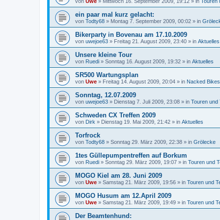
von
Uwe
»
Mittwoch 16. September 2009, 19:12
» in
Touren 
ein paar mal kurz gelacht:
von
Todty68
»
Montag 7. September 2009, 00:02
» in
Grölec
Bikerparty in Bovenau am 17.10.2009
von
uwejoe63
»
Freitag 21. August 2009, 23:40
» in
Aktuelles
Unsere kleine Tour
von
Ruedi
»
Sonntag 16. August 2009, 19:32
» in
Aktuelles
SR500 Wartungsplan
von
Uwe
»
Freitag 14. August 2009, 20:04
» in
Nacked Bikes
Sonntag, 12.07.2009
von
uwejoe63
»
Dienstag 7. Juli 2009, 23:08
» in
Touren und
Schweden CX Treffen 2009
von
Dirk
»
Dienstag 19. Mai 2009, 21:42
» in
Aktuelles
Torfrock
von
Todty68
»
Sonntag 29. März 2009, 22:38
» in
Grölecke
1tes Güllepumpentreffen auf Borkum
von
Ruedi
»
Sonntag 29. März 2009, 19:07
» in
Touren und T
MOGO Kiel am 28. Juni 2009
von
Uwe
»
Samstag 21. März 2009, 19:56
» in
Touren und T
MOGO Husum am 12.April 2009
von
Uwe
»
Samstag 21. März 2009, 19:49
» in
Touren und T
Der Beamtenhund: