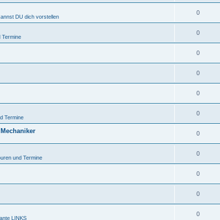
0
kannst DU dich vorstellen
0
 Termine
0
0
0
0
d Termine
 Mechaniker
0
0
uren und Termine
0
0
0
sante LINKS