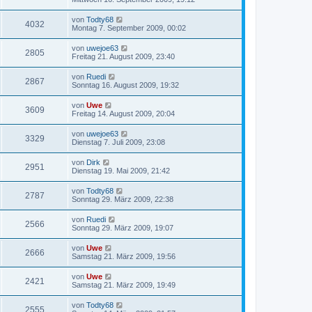
von
Todty68
4032
Montag 7. September 2009, 00:02
von
uwejoe63
2805
Freitag 21. August 2009, 23:40
von
Ruedi
2867
Sonntag 16. August 2009, 19:32
von
Uwe
3609
Freitag 14. August 2009, 20:04
von
uwejoe63
3329
Dienstag 7. Juli 2009, 23:08
von
Dirk
2951
Dienstag 19. Mai 2009, 21:42
von
Todty68
2787
Sonntag 29. März 2009, 22:38
von
Ruedi
2566
Sonntag 29. März 2009, 19:07
von
Uwe
2666
Samstag 21. März 2009, 19:56
von
Uwe
2421
Samstag 21. März 2009, 19:49
von
Todty68
2555