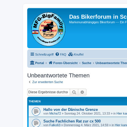
Das Bikerforum in Sc
Markenunabhängiges Bikerforum --- 
Schnellzugriff
FAQ
Knuffel
Portal
Foren-Übersicht
Suche
Unbeantwortete Th
Unbeantwortete Themen
Zur erweiterten Suche
Suche
Erweiterte Suche
THEMEN
Hallo von der Dänische Grenze
von
Micha72
»
Sonntag 24. Oktober 2021, 13:33
» in
Hier ka
Suche Fachlichen Rat zur cx 500
von
Falko63
»
Donnerstag 4. März 2021, 14:59
» in
Hier kan