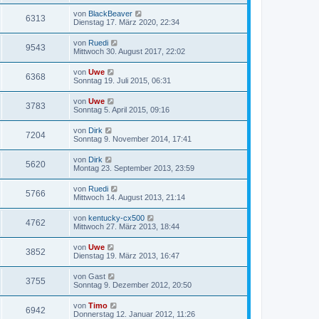
von
BlackBeaver
6313
Dienstag 17. März 2020, 22:34
von
Ruedi
9543
Mittwoch 30. August 2017, 22:02
von
Uwe
6368
Sonntag 19. Juli 2015, 06:31
von
Uwe
3783
Sonntag 5. April 2015, 09:16
von
Dirk
7204
Sonntag 9. November 2014, 17:41
von
Dirk
5620
Montag 23. September 2013, 23:59
von
Ruedi
5766
Mittwoch 14. August 2013, 21:14
von
kentucky-cx500
4762
Mittwoch 27. März 2013, 18:44
von
Uwe
3852
Dienstag 19. März 2013, 16:47
von
Gast
3755
Sonntag 9. Dezember 2012, 20:50
von
Timo
6942
Donnerstag 12. Januar 2012, 11:26