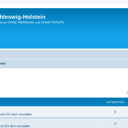
hleswig-Holstein
Ein Forum OHNE WERBUNG und OHNE POPUPS
emen
ANTWORTEN
0
nnst DU dich vorstellen
0
nst DU dich vorstellen