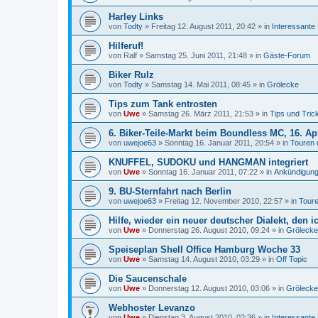
Harley Links
von
Todty
»
Freitag 12. August 2011, 20:42
» in
Interessante
Hilferuf!
von
Ralf
»
Samstag 25. Juni 2011, 21:48
» in
Gäste-Forum
Biker Rulz
von
Todty
»
Samstag 14. Mai 2011, 08:45
» in
Grölecke
Tips zum Tank entrosten
von
Uwe
»
Samstag 26. März 2011, 21:53
» in
Tips und Tric
6. Biker-Teile-Markt beim Boundless MC, 16. Ap
von
uwejoe63
»
Sonntag 16. Januar 2011, 20:54
» in
Touren 
KNUFFEL, SUDOKU und HANGMAN integriert
von
Uwe
»
Sonntag 16. Januar 2011, 07:22
» in
Ankündigung
9. BU-Sternfahrt nach Berlin
von
uwejoe63
»
Freitag 12. November 2010, 22:57
» in
Toure
Hilfe, wieder ein neuer deutscher Dialekt, den i
von
Uwe
»
Donnerstag 26. August 2010, 09:24
» in
Grölecke
Speiseplan Shell Office Hamburg Woche 33
von
Uwe
»
Samstag 14. August 2010, 03:29
» in
Off Topic
Die Saucenschale
von
Uwe
»
Donnerstag 12. August 2010, 03:06
» in
Grölecke
Webhoster Levanzo
von
Uwe
»
Dienstag 3. August 2010, 02:36
» in
Interessante