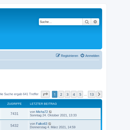
Suche
Erweiterte Suche
Registrieren
Anmelden
Seite
1
von
13
1
2
3
4
5
13
Nächste
Die Suche ergab 641 Treffer
…
ZUGRIFFE
LETZTER BEITRAG
von
Micha72
7431
Sonntag 24. Oktober 2021, 13:33
von
Falko63
5432
Donnerstag 4. März 2021, 14:59