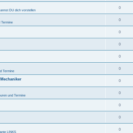
0
kannst DU dich vorstellen
0
 Termine
0
0
0
0
d Termine
 Mechaniker
0
0
uren und Termine
0
0
0
sante LINKS