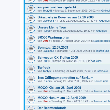
von
Uwe
»
Mittwoch 16. September 2009, 19:12
» in
Touren 
ein paar mal kurz gelacht:
von
Todty68
»
Montag 7. September 2009, 00:02
» in
Grölec
Bikerparty in Bovenau am 17.10.2009
von
uwejoe63
»
Freitag 21. August 2009, 23:40
» in
Aktuelles
Unsere kleine Tour
von
Ruedi
»
Sonntag 16. August 2009, 19:32
» in
Aktuelles
SR500 Wartungsplan
von
Uwe
»
Freitag 14. August 2009, 20:04
» in
Nacked Bikes
Sonntag, 12.07.2009
von
uwejoe63
»
Dienstag 7. Juli 2009, 23:08
» in
Touren und
Schweden CX Treffen 2009
von
Dirk
»
Dienstag 19. Mai 2009, 21:42
» in
Aktuelles
Torfrock
von
Todty68
»
Sonntag 29. März 2009, 22:38
» in
Grölecke
1tes Güllepumpentreffen auf Borkum
von
Ruedi
»
Sonntag 29. März 2009, 19:07
» in
Touren und T
MOGO Kiel am 28. Juni 2009
von
Uwe
»
Samstag 21. März 2009, 19:56
» in
Touren und T
MOGO Husum am 12.April 2009
von
Uwe
»
Samstag 21. März 2009, 19:49
» in
Touren und T
Der Beamtenhund: