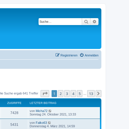
Suche
Erweiterte Suche
Registrieren
Anmelden
Seite
1
von
13
1
2
3
4
5
13
Nächste
Die Suche ergab 641 Treffer
…
ZUGRIFFE
LETZTER BEITRAG
von
Micha72
7428
Sonntag 24. Oktober 2021, 13:33
von
Falko63
5431
Donnerstag 4. März 2021, 14:59