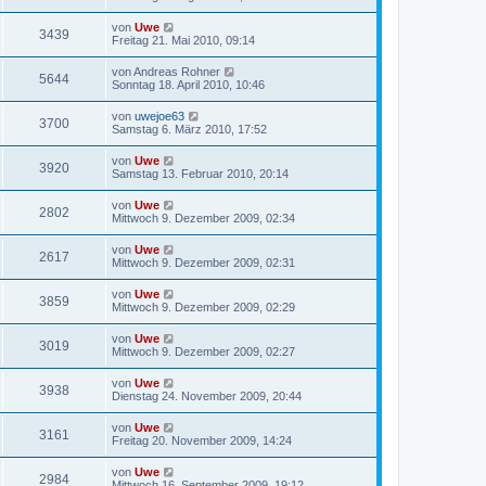
von
Uwe
3439
Freitag 21. Mai 2010, 09:14
von
Andreas Rohner
5644
Sonntag 18. April 2010, 10:46
von
uwejoe63
3700
Samstag 6. März 2010, 17:52
von
Uwe
3920
Samstag 13. Februar 2010, 20:14
von
Uwe
2802
Mittwoch 9. Dezember 2009, 02:34
von
Uwe
2617
Mittwoch 9. Dezember 2009, 02:31
von
Uwe
3859
Mittwoch 9. Dezember 2009, 02:29
von
Uwe
3019
Mittwoch 9. Dezember 2009, 02:27
von
Uwe
3938
Dienstag 24. November 2009, 20:44
von
Uwe
3161
Freitag 20. November 2009, 14:24
von
Uwe
2984
Mittwoch 16. September 2009, 19:12