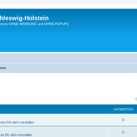
hleswig-Holstein
Ein Forum OHNE WERBUNG und OHNE POPUPS
emen
ANTWORTEN
0
nnst DU dich vorstellen
0
nst DU dich vorstellen