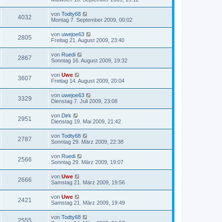
von
Todty68
4032
Montag 7. September 2009, 00:02
von
uwejoe63
2805
Freitag 21. August 2009, 23:40
von
Ruedi
2867
Sonntag 16. August 2009, 19:32
von
Uwe
3607
Freitag 14. August 2009, 20:04
von
uwejoe63
3329
Dienstag 7. Juli 2009, 23:08
von
Dirk
2951
Dienstag 19. Mai 2009, 21:42
von
Todty68
2787
Sonntag 29. März 2009, 22:38
von
Ruedi
2566
Sonntag 29. März 2009, 19:07
von
Uwe
2666
Samstag 21. März 2009, 19:56
von
Uwe
2421
Samstag 21. März 2009, 19:49
von
Todty68
2555