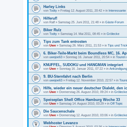
Harley Links
von
Todty
»
Freitag 12. August 2011, 20:42
» in
Interessante
Hilferuf!
von
Ralf
»
Samstag 25. Juni 2011, 21:48
» in
Gäste-Forum
Biker Rulz
von
Todty
»
Samstag 14. Mai 2011, 08:45
» in
Grölecke
Tips zum Tank entrosten
von
Uwe
»
Samstag 26. März 2011, 21:53
» in
Tips und Tric
6. Biker-Teile-Markt beim Boundless MC, 16. Ap
von
uwejoe63
»
Sonntag 16. Januar 2011, 20:54
» in
Touren 
KNUFFEL, SUDOKU und HANGMAN integriert
von
Uwe
»
Sonntag 16. Januar 2011, 07:22
» in
Ankündigung
9. BU-Sternfahrt nach Berlin
von
uwejoe63
»
Freitag 12. November 2010, 22:57
» in
Toure
Hilfe, wieder ein neuer deutscher Dialekt, den i
von
Uwe
»
Donnerstag 26. August 2010, 09:24
» in
Grölecke
Speiseplan Shell Office Hamburg Woche 33
von
Uwe
»
Samstag 14. August 2010, 03:29
» in
Off Topic
Die Saucenschale
von
Uwe
»
Donnerstag 12. August 2010, 03:06
» in
Grölecke
Webhoster Levanzo
von
Uwe
»
Dienstag 3. August 2010, 02:36
» in
Interessante