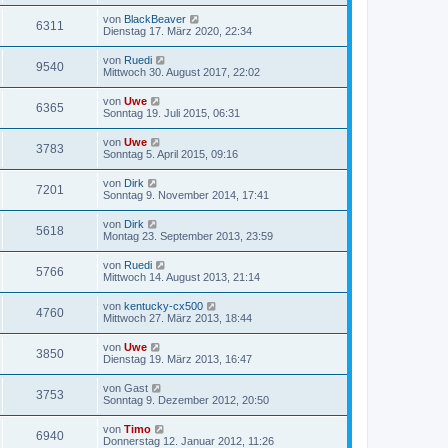
von
BlackBeaver
6311
Dienstag 17. März 2020, 22:34
von
Ruedi
9540
Mittwoch 30. August 2017, 22:02
von
Uwe
6365
Sonntag 19. Juli 2015, 06:31
von
Uwe
3783
Sonntag 5. April 2015, 09:16
von
Dirk
7201
Sonntag 9. November 2014, 17:41
von
Dirk
5618
Montag 23. September 2013, 23:59
von
Ruedi
5766
Mittwoch 14. August 2013, 21:14
von
kentucky-cx500
4760
Mittwoch 27. März 2013, 18:44
von
Uwe
3850
Dienstag 19. März 2013, 16:47
von
Gast
3753
Sonntag 9. Dezember 2012, 20:50
von
Timo
6940
Donnerstag 12. Januar 2012, 11:26