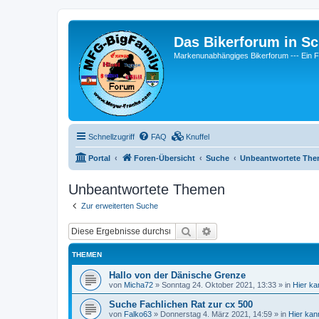
Das Bikerforum in Sc
Markenunabhängiges Bikerforum --- 
Schnellzugriff
FAQ
Knuffel
Portal
Foren-Übersicht
Suche
Unbeantwortete Th
Unbeantwortete Themen
Zur erweiterten Suche
Suche
Erweiterte Suche
THEMEN
Hallo von der Dänische Grenze
von
Micha72
»
Sonntag 24. Oktober 2021, 13:33
» in
Hier ka
Suche Fachlichen Rat zur cx 500
von
Falko63
»
Donnerstag 4. März 2021, 14:59
» in
Hier kan