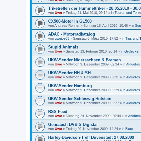
Triketreffen der Hummeltriker - 28.05.2010 - 30.
von
Uwe
»
Freitag 21. Mai 2010, 09:14
» in
Touren und Term
CX500-Motor in GL500
von
Andreas Rohner
»
Sonntag 18. April 2010, 10:46
» in
Son
ADAC - Motorradkatalog
von
uwejoe63
»
Samstag 6. März 2010, 17:52
» in
Tips und 
Stupid Animals
von
Uwe
»
Samstag 13. Februar 2010, 20:14
» in
Grölecke
UKW-Sender Nidersachsen & Bremen
von
Uwe
»
Mittwoch 9. Dezember 2009, 02:34
» in
Aktuelles
UKW-Sender HH & SH
von
Uwe
»
Mittwoch 9. Dezember 2009, 02:31
» in
Aktuelles
UKW-Sender Hamburg
von
Uwe
»
Mittwoch 9. Dezember 2009, 02:29
» in
Aktuelles
UKW-Sender Schleswig-Holstein
von
Uwe
»
Mittwoch 9. Dezember 2009, 02:27
» in
Aktuelles
RSS-Feed
von
Uwe
»
Dienstag 24. November 2009, 20:44
» in
Ankündi
Geniatech DVB-S Digistar
von
Uwe
»
Freitag 20. November 2009, 14:24
» in
Biete
Harley-Davidson-Treff Duvenstedt 27.09.2009