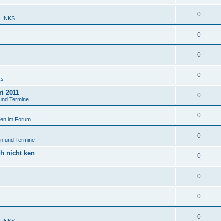
0
 LINKS
0
0
0
ks
ri 2011
0
und Termine
0
en im Forum
0
n und Termine
ch nicht ken
0
0
0
0
 LINKS