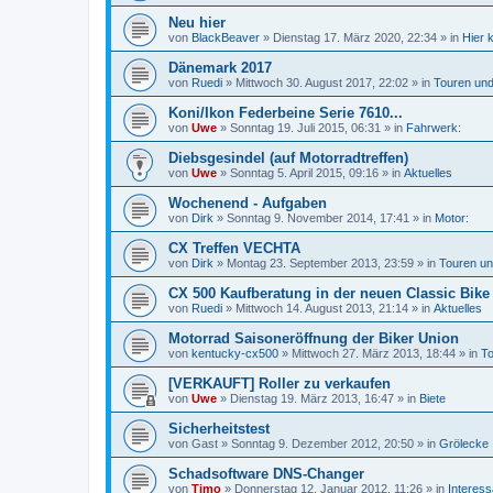
Neu hier
von
BlackBeaver
»
Dienstag 17. März 2020, 22:34
» in
Hier 
Dänemark 2017
von
Ruedi
»
Mittwoch 30. August 2017, 22:02
» in
Touren und
Koni/Ikon Federbeine Serie 7610...
von
Uwe
»
Sonntag 19. Juli 2015, 06:31
» in
Fahrwerk:
Diebsgesindel (auf Motorradtreffen)
von
Uwe
»
Sonntag 5. April 2015, 09:16
» in
Aktuelles
Wochenend - Aufgaben
von
Dirk
»
Sonntag 9. November 2014, 17:41
» in
Motor:
CX Treffen VECHTA
von
Dirk
»
Montag 23. September 2013, 23:59
» in
Touren un
CX 500 Kaufberatung in der neuen Classic Bike
von
Ruedi
»
Mittwoch 14. August 2013, 21:14
» in
Aktuelles
Motorrad Saisoneröffnung der Biker Union
von
kentucky-cx500
»
Mittwoch 27. März 2013, 18:44
» in
To
[VERKAUFT] Roller zu verkaufen
von
Uwe
»
Dienstag 19. März 2013, 16:47
» in
Biete
Sicherheitstest
von
Gast
»
Sonntag 9. Dezember 2012, 20:50
» in
Grölecke
Schadsoftware DNS-Changer
von
Timo
»
Donnerstag 12. Januar 2012, 11:26
» in
Interes