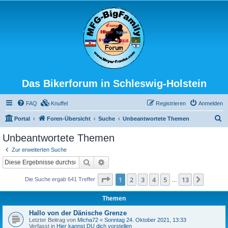
Das Bikerforum in Schleswig-Holstein
FAQ
Knuffel
Registrieren
Anmelden
S
Portal
Foren-Übersicht
Suche
Unbeantwortete Themen
u
Unbeantwortete Themen
c
Zur erweiterten Suche
h
Suche
Erweiterte Suche
e
Seite
1
von
13
1
2
3
4
5
13
Nächst
Die Suche ergab 641 Treffer
…
Themen
Hallo von der Dänische Grenze
Letzter Beitrag von
Micha72
«
Sonntag 24. Oktober 2021, 13:33
Verfasst in
Hier kannst DU dich vorstellen