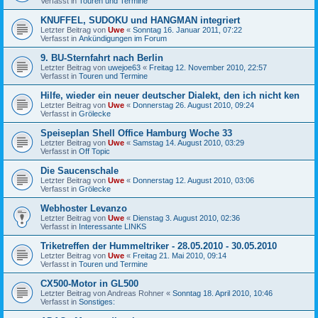
Verfasst in
Touren und Termine
KNUFFEL, SUDOKU und HANGMAN integriert
Letzter Beitrag von
Uwe
«
Sonntag 16. Januar 2011, 07:22
Verfasst in
Ankündigungen im Forum
9. BU-Sternfahrt nach Berlin
Letzter Beitrag von
uwejoe63
«
Freitag 12. November 2010, 22:57
Verfasst in
Touren und Termine
Hilfe, wieder ein neuer deutscher Dialekt, den ich nicht ken
Letzter Beitrag von
Uwe
«
Donnerstag 26. August 2010, 09:24
Verfasst in
Grölecke
Speiseplan Shell Office Hamburg Woche 33
Letzter Beitrag von
Uwe
«
Samstag 14. August 2010, 03:29
Verfasst in
Off Topic
Die Saucenschale
Letzter Beitrag von
Uwe
«
Donnerstag 12. August 2010, 03:06
Verfasst in
Grölecke
Webhoster Levanzo
Letzter Beitrag von
Uwe
«
Dienstag 3. August 2010, 02:36
Verfasst in
Interessante LINKS
Triketreffen der Hummeltriker - 28.05.2010 - 30.05.2010
Letzter Beitrag von
Uwe
«
Freitag 21. Mai 2010, 09:14
Verfasst in
Touren und Termine
CX500-Motor in GL500
Letzter Beitrag von
Andreas Rohner
«
Sonntag 18. April 2010, 10:46
Verfasst in
Sonstiges: