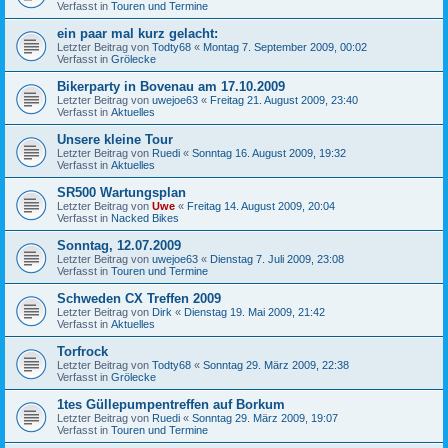
Verfasst in
Touren und Termine
ein paar mal kurz gelacht:
Letzter Beitrag von
Todty68
«
Montag 7. September 2009, 00:02
Verfasst in
Grölecke
Bikerparty in Bovenau am 17.10.2009
Letzter Beitrag von
uwejoe63
«
Freitag 21. August 2009, 23:40
Verfasst in
Aktuelles
Unsere kleine Tour
Letzter Beitrag von
Ruedi
«
Sonntag 16. August 2009, 19:32
Verfasst in
Aktuelles
SR500 Wartungsplan
Letzter Beitrag von
Uwe
«
Freitag 14. August 2009, 20:04
Verfasst in
Nacked Bikes
Sonntag, 12.07.2009
Letzter Beitrag von
uwejoe63
«
Dienstag 7. Juli 2009, 23:08
Verfasst in
Touren und Termine
Schweden CX Treffen 2009
Letzter Beitrag von
Dirk
«
Dienstag 19. Mai 2009, 21:42
Verfasst in
Aktuelles
Torfrock
Letzter Beitrag von
Todty68
«
Sonntag 29. März 2009, 22:38
Verfasst in
Grölecke
1tes Güllepumpentreffen auf Borkum
Letzter Beitrag von
Ruedi
«
Sonntag 29. März 2009, 19:07
Verfasst in
Touren und Termine