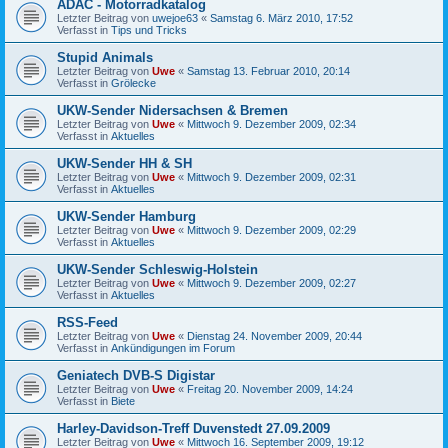
ADAC - Motorradkatalog
Letzter Beitrag von
uwejoe63
«
Samstag 6. März 2010, 17:52
Verfasst in
Tips und Tricks
Stupid Animals
Letzter Beitrag von
Uwe
«
Samstag 13. Februar 2010, 20:14
Verfasst in
Grölecke
UKW-Sender Nidersachsen & Bremen
Letzter Beitrag von
Uwe
«
Mittwoch 9. Dezember 2009, 02:34
Verfasst in
Aktuelles
UKW-Sender HH & SH
Letzter Beitrag von
Uwe
«
Mittwoch 9. Dezember 2009, 02:31
Verfasst in
Aktuelles
UKW-Sender Hamburg
Letzter Beitrag von
Uwe
«
Mittwoch 9. Dezember 2009, 02:29
Verfasst in
Aktuelles
UKW-Sender Schleswig-Holstein
Letzter Beitrag von
Uwe
«
Mittwoch 9. Dezember 2009, 02:27
Verfasst in
Aktuelles
RSS-Feed
Letzter Beitrag von
Uwe
«
Dienstag 24. November 2009, 20:44
Verfasst in
Ankündigungen im Forum
Geniatech DVB-S Digistar
Letzter Beitrag von
Uwe
«
Freitag 20. November 2009, 14:24
Verfasst in
Biete
Harley-Davidson-Treff Duvenstedt 27.09.2009
Letzter Beitrag von
Uwe
«
Mittwoch 16. September 2009, 19:12