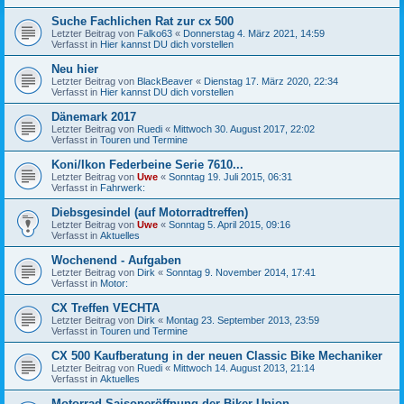
Suche Fachlichen Rat zur cx 500
Letzter Beitrag von
Falko63
«
Donnerstag 4. März 2021, 14:59
Verfasst in
Hier kannst DU dich vorstellen
Neu hier
Letzter Beitrag von
BlackBeaver
«
Dienstag 17. März 2020, 22:34
Verfasst in
Hier kannst DU dich vorstellen
Dänemark 2017
Letzter Beitrag von
Ruedi
«
Mittwoch 30. August 2017, 22:02
Verfasst in
Touren und Termine
Koni/Ikon Federbeine Serie 7610...
Letzter Beitrag von
Uwe
«
Sonntag 19. Juli 2015, 06:31
Verfasst in
Fahrwerk:
Diebsgesindel (auf Motorradtreffen)
Letzter Beitrag von
Uwe
«
Sonntag 5. April 2015, 09:16
Verfasst in
Aktuelles
Wochenend - Aufgaben
Letzter Beitrag von
Dirk
«
Sonntag 9. November 2014, 17:41
Verfasst in
Motor:
CX Treffen VECHTA
Letzter Beitrag von
Dirk
«
Montag 23. September 2013, 23:59
Verfasst in
Touren und Termine
CX 500 Kaufberatung in der neuen Classic Bike Mechaniker
Letzter Beitrag von
Ruedi
«
Mittwoch 14. August 2013, 21:14
Verfasst in
Aktuelles
Motorrad Saisoneröffnung der Biker Union