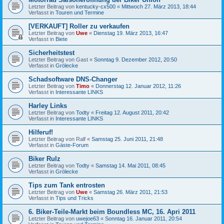
Letzter Beitrag von
kentucky-cx500
«
Mittwoch 27. März 2013, 18:44
Verfasst in
Touren und Termine
[VERKAUFT] Roller zu verkaufen
Letzter Beitrag von
Uwe
«
Dienstag 19. März 2013, 16:47
Verfasst in
Biete
Sicherheitstest
Letzter Beitrag von
Gast
«
Sonntag 9. Dezember 2012, 20:50
Verfasst in
Grölecke
Schadsoftware DNS-Changer
Letzter Beitrag von
Timo
«
Donnerstag 12. Januar 2012, 11:26
Verfasst in
Interessante LINKS
Harley Links
Letzter Beitrag von
Todty
«
Freitag 12. August 2011, 20:42
Verfasst in
Interessante LINKS
Hilferuf!
Letzter Beitrag von
Ralf
«
Samstag 25. Juni 2011, 21:48
Verfasst in
Gäste-Forum
Biker Rulz
Letzter Beitrag von
Todty
«
Samstag 14. Mai 2011, 08:45
Verfasst in
Grölecke
Tips zum Tank entrosten
Letzter Beitrag von
Uwe
«
Samstag 26. März 2011, 21:53
Verfasst in
Tips und Tricks
6. Biker-Teile-Markt beim Boundless MC, 16. Apri 2011
Letzter Beitrag von
uwejoe63
«
Sonntag 16. Januar 2011, 20:54