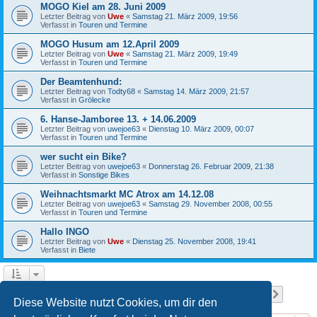
MOGO Kiel am 28. Juni 2009
Letzter Beitrag von
Uwe
«
Samstag 21. März 2009, 19:56
Verfasst in
Touren und Termine
MOGO Husum am 12.April 2009
Letzter Beitrag von
Uwe
«
Samstag 21. März 2009, 19:49
Verfasst in
Touren und Termine
Der Beamtenhund:
Letzter Beitrag von
Todty68
«
Samstag 14. März 2009, 21:57
Verfasst in
Grölecke
6. Hanse-Jamboree 13. + 14.06.2009
Letzter Beitrag von
uwejoe63
«
Dienstag 10. März 2009, 00:07
Verfasst in
Touren und Termine
wer sucht ein Bike?
Letzter Beitrag von
uwejoe63
«
Donnerstag 26. Februar 2009, 21:38
Verfasst in
Sonstige Bikes
Weihnachtsmarkt MC Atrox am 14.12.08
Letzter Beitrag von
uwejoe63
«
Samstag 29. November 2008, 00:55
Verfasst in
Touren und Termine
Hallo INGO
Letzter Beitrag von
Uwe
«
Dienstag 25. November 2008, 19:41
Verfasst in
Biete
Seite
1
von
13
1
2
3
4
5
13
Nächst
Die Suche ergab 641 Treffer
…
Diese Website nutzt Cookies, um dir den