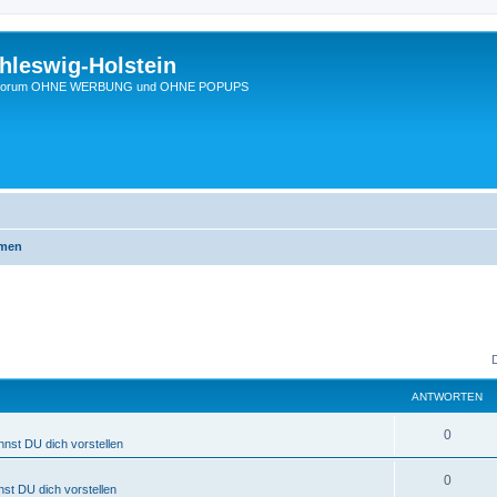
hleswig-Holstein
Ein Forum OHNE WERBUNG und OHNE POPUPS
emen
ANTWORTEN
0
nnst DU dich vorstellen
0
nst DU dich vorstellen