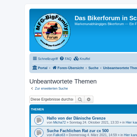
Das Bikerforum in Sc
Markenunabhängiges Bikerforum --- 
Schnellzugriff
FAQ
Knuffel
Portal
Foren-Übersicht
Suche
Unbeantwortete Th
Unbeantwortete Themen
Zur erweiterten Suche
Suche
Erweiterte Suche
THEMEN
Hallo von der Dänische Grenze
von
Micha72
»
Sonntag 24. Oktober 2021, 13:33
» in
Hier ka
Suche Fachlichen Rat zur cx 500
von
Falko63
»
Donnerstag 4. März 2021, 14:59
» in
Hier kan