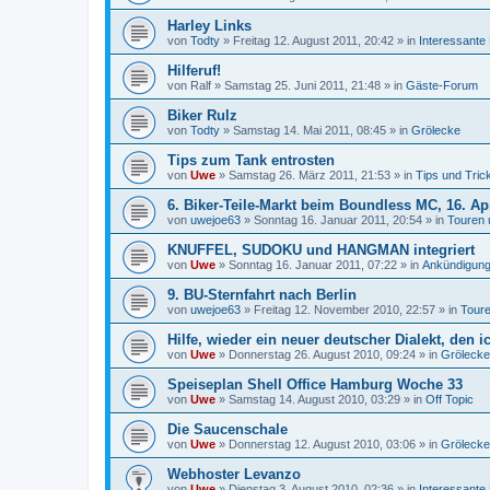
Harley Links
von
Todty
»
Freitag 12. August 2011, 20:42
» in
Interessante
Hilferuf!
von
Ralf
»
Samstag 25. Juni 2011, 21:48
» in
Gäste-Forum
Biker Rulz
von
Todty
»
Samstag 14. Mai 2011, 08:45
» in
Grölecke
Tips zum Tank entrosten
von
Uwe
»
Samstag 26. März 2011, 21:53
» in
Tips und Tric
6. Biker-Teile-Markt beim Boundless MC, 16. Ap
von
uwejoe63
»
Sonntag 16. Januar 2011, 20:54
» in
Touren 
KNUFFEL, SUDOKU und HANGMAN integriert
von
Uwe
»
Sonntag 16. Januar 2011, 07:22
» in
Ankündigung
9. BU-Sternfahrt nach Berlin
von
uwejoe63
»
Freitag 12. November 2010, 22:57
» in
Toure
Hilfe, wieder ein neuer deutscher Dialekt, den i
von
Uwe
»
Donnerstag 26. August 2010, 09:24
» in
Grölecke
Speiseplan Shell Office Hamburg Woche 33
von
Uwe
»
Samstag 14. August 2010, 03:29
» in
Off Topic
Die Saucenschale
von
Uwe
»
Donnerstag 12. August 2010, 03:06
» in
Grölecke
Webhoster Levanzo
von
Uwe
»
Dienstag 3. August 2010, 02:36
» in
Interessante