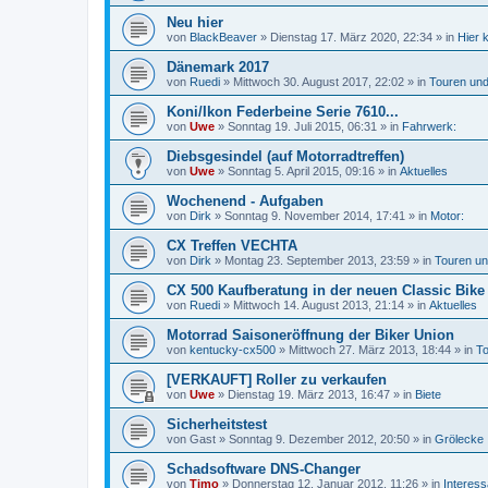
Neu hier
von
BlackBeaver
»
Dienstag 17. März 2020, 22:34
» in
Hier 
Dänemark 2017
von
Ruedi
»
Mittwoch 30. August 2017, 22:02
» in
Touren und
Koni/Ikon Federbeine Serie 7610...
von
Uwe
»
Sonntag 19. Juli 2015, 06:31
» in
Fahrwerk:
Diebsgesindel (auf Motorradtreffen)
von
Uwe
»
Sonntag 5. April 2015, 09:16
» in
Aktuelles
Wochenend - Aufgaben
von
Dirk
»
Sonntag 9. November 2014, 17:41
» in
Motor:
CX Treffen VECHTA
von
Dirk
»
Montag 23. September 2013, 23:59
» in
Touren un
CX 500 Kaufberatung in der neuen Classic Bike
von
Ruedi
»
Mittwoch 14. August 2013, 21:14
» in
Aktuelles
Motorrad Saisoneröffnung der Biker Union
von
kentucky-cx500
»
Mittwoch 27. März 2013, 18:44
» in
To
[VERKAUFT] Roller zu verkaufen
von
Uwe
»
Dienstag 19. März 2013, 16:47
» in
Biete
Sicherheitstest
von
Gast
»
Sonntag 9. Dezember 2012, 20:50
» in
Grölecke
Schadsoftware DNS-Changer
von
Timo
»
Donnerstag 12. Januar 2012, 11:26
» in
Interes