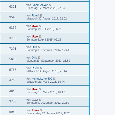
von
BlackBeaver
6311
Dienstag 17. März 2020, 22:34
von
Ruedi
9540
Mittwoch 30. August 2017, 22:02
von
Uwe
6365
Sonntag 19. Juli 2015, 06:31
von
Uwe
3783
Sonntag 5. April 2015, 09:16
von
Dirk
7201
Sonntag 9. November 2014, 17:41
von
Dirk
5618
Montag 23. September 2013, 23:59
von
Ruedi
5766
Mittwoch 14. August 2013, 21:14
von
kentucky-cx500
4760
Mittwoch 27. März 2013, 18:44
von
Uwe
3850
Dienstag 19. März 2013, 16:47
von
Gast
3753
Sonntag 9. Dezember 2012, 20:50
von
Timo
6940
Donnerstag 12. Januar 2012, 11:26