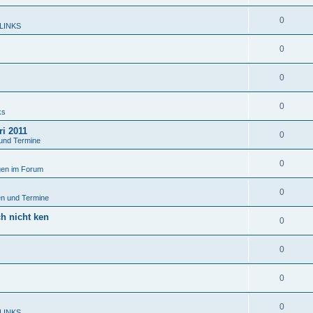
0
 LINKS
0
0
0
ks
ri 2011
0
und Termine
0
en im Forum
0
n und Termine
ch nicht ken
0
0
0
0
 LINKS