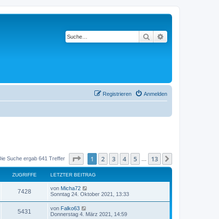
Suche
Erweiterte Suche
Registrieren
Anmelden
Seite
1
von
13
1
2
3
4
5
13
Nächste
Die Suche ergab 641 Treffer
…
ZUGRIFFE
LETZTER BEITRAG
von
Micha72
7428
Sonntag 24. Oktober 2021, 13:33
von
Falko63
5431
Donnerstag 4. März 2021, 14:59