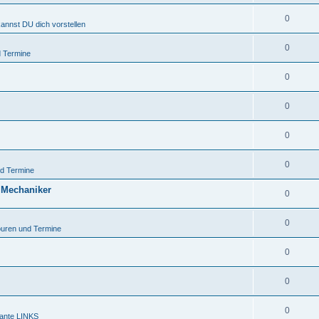
0
kannst DU dich vorstellen
0
 Termine
0
0
0
0
d Termine
 Mechaniker
0
0
uren und Termine
0
0
0
sante LINKS