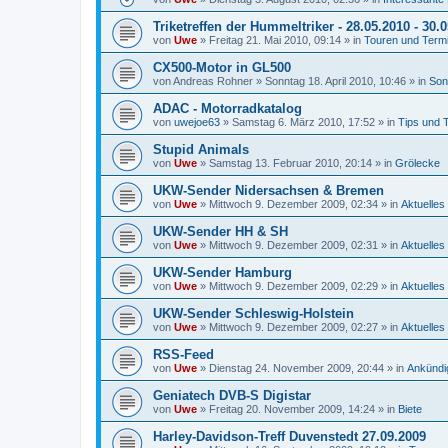
Triketreffen der Hummeltriker - 28.05.2010 - 30.
von
Uwe
»
Freitag 21. Mai 2010, 09:14
» in
Touren und Term
CX500-Motor in GL500
von
Andreas Rohner
»
Sonntag 18. April 2010, 10:46
» in
Son
ADAC - Motorradkatalog
von
uwejoe63
»
Samstag 6. März 2010, 17:52
» in
Tips und 
Stupid Animals
von
Uwe
»
Samstag 13. Februar 2010, 20:14
» in
Grölecke
UKW-Sender Nidersachsen & Bremen
von
Uwe
»
Mittwoch 9. Dezember 2009, 02:34
» in
Aktuelles
UKW-Sender HH & SH
von
Uwe
»
Mittwoch 9. Dezember 2009, 02:31
» in
Aktuelles
UKW-Sender Hamburg
von
Uwe
»
Mittwoch 9. Dezember 2009, 02:29
» in
Aktuelles
UKW-Sender Schleswig-Holstein
von
Uwe
»
Mittwoch 9. Dezember 2009, 02:27
» in
Aktuelles
RSS-Feed
von
Uwe
»
Dienstag 24. November 2009, 20:44
» in
Ankündi
Geniatech DVB-S Digistar
von
Uwe
»
Freitag 20. November 2009, 14:24
» in
Biete
Harley-Davidson-Treff Duvenstedt 27.09.2009