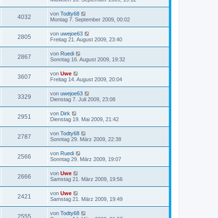
von
Todty68
4032
Montag 7. September 2009, 00:02
von
uwejoe63
2805
Freitag 21. August 2009, 23:40
von
Ruedi
2867
Sonntag 16. August 2009, 19:32
von
Uwe
3607
Freitag 14. August 2009, 20:04
von
uwejoe63
3329
Dienstag 7. Juli 2009, 23:08
von
Dirk
2951
Dienstag 19. Mai 2009, 21:42
von
Todty68
2787
Sonntag 29. März 2009, 22:38
von
Ruedi
2566
Sonntag 29. März 2009, 19:07
von
Uwe
2666
Samstag 21. März 2009, 19:56
von
Uwe
2421
Samstag 21. März 2009, 19:49
von
Todty68
2555