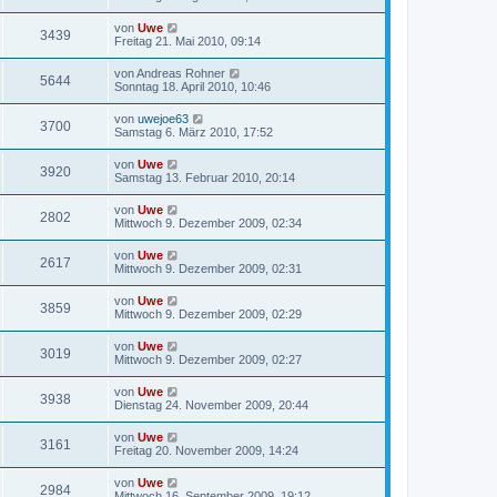
von
Uwe
3439
Freitag 21. Mai 2010, 09:14
von
Andreas Rohner
5644
Sonntag 18. April 2010, 10:46
von
uwejoe63
3700
Samstag 6. März 2010, 17:52
von
Uwe
3920
Samstag 13. Februar 2010, 20:14
von
Uwe
2802
Mittwoch 9. Dezember 2009, 02:34
von
Uwe
2617
Mittwoch 9. Dezember 2009, 02:31
von
Uwe
3859
Mittwoch 9. Dezember 2009, 02:29
von
Uwe
3019
Mittwoch 9. Dezember 2009, 02:27
von
Uwe
3938
Dienstag 24. November 2009, 20:44
von
Uwe
3161
Freitag 20. November 2009, 14:24
von
Uwe
2984
Mittwoch 16. September 2009, 19:12