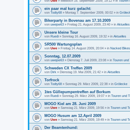
von
Uwe
»
Mittwoch 16. September 2009, 19:12
» in
Touren 
ein paar mal kurz gelacht:
von
Todty68
»
Montag 7. September 2009, 00:02
» in
Grölec
Bikerparty in Bovenau am 17.10.2009
von
uwejoe63
»
Freitag 21. August 2009, 23:40
» in
Aktuelles
Unsere kleine Tour
von
Ruedi
»
Sonntag 16. August 2009, 19:32
» in
Aktuelles
SR500 Wartungsplan
von
Uwe
»
Freitag 14. August 2009, 20:04
» in
Nacked Bikes
Sonntag, 12.07.2009
von
uwejoe63
»
Dienstag 7. Juli 2009, 23:08
» in
Touren und
Schweden CX Treffen 2009
von
Dirk
»
Dienstag 19. Mai 2009, 21:42
» in
Aktuelles
Torfrock
von
Todty68
»
Sonntag 29. März 2009, 22:38
» in
Grölecke
1tes Güllepumpentreffen auf Borkum
von
Ruedi
»
Sonntag 29. März 2009, 19:07
» in
Touren und T
MOGO Kiel am 28. Juni 2009
von
Uwe
»
Samstag 21. März 2009, 19:56
» in
Touren und T
MOGO Husum am 12.April 2009
von
Uwe
»
Samstag 21. März 2009, 19:49
» in
Touren und T
Der Beamtenhund: