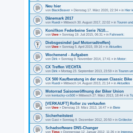
Neu hier
von
BlackBeaver
»
Dienstag 17. März 2020, 22:34
» in
Hier 
Dänemark 2017
von
Ruedi
»
Mittwoch 30. August 2017, 22:02
» in
Touren und
Koni/Ikon Federbeine Serie 7610...
von
Uwe
»
Sonntag 19. Juli 2015, 06:31
» in
Fahrwerk:
Diebsgesindel (auf Motorradtreffen)
von
Uwe
»
Sonntag 5. April 2015, 09:16
» in
Aktuelles
Wochenend - Aufgaben
von
Dirk
»
Sonntag 9. November 2014, 17:41
» in
Motor:
CX Treffen VECHTA
von
Dirk
»
Montag 23. September 2013, 23:59
» in
Touren un
CX 500 Kaufberatung in der neuen Classic Bike
von
Ruedi
»
Mittwoch 14. August 2013, 21:14
» in
Aktuelles
Motorrad Saisoneröffnung der Biker Union
von
kentucky-cx500
»
Mittwoch 27. März 2013, 18:44
» in
To
[VERKAUFT] Roller zu verkaufen
von
Uwe
»
Dienstag 19. März 2013, 16:47
» in
Biete
Sicherheitstest
von
Gast
»
Sonntag 9. Dezember 2012, 20:50
» in
Grölecke
Schadsoftware DNS-Changer
von
Timo
»
Donnerstag 12. Januar 2012, 11:26
» in
Interes