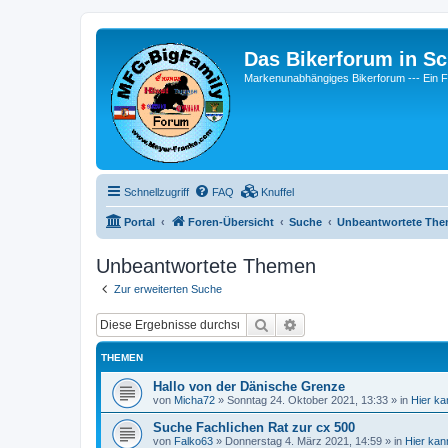
Das Bikerforum in Sc
Markenunabhängiges Bikerforum --- 
Schnellzugriff
FAQ
Knuffel
Portal
Foren-Übersicht
Suche
Unbeantwortete Th
Unbeantwortete Themen
Zur erweiterten Suche
Suche
Erweiterte Suche
THEMEN
Hallo von der Dänische Grenze
von
Micha72
»
Sonntag 24. Oktober 2021, 13:33
» in
Hier ka
Suche Fachlichen Rat zur cx 500
von
Falko63
»
Donnerstag 4. März 2021, 14:59
» in
Hier kan