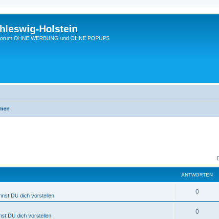
hleswig-Holstein
Ein Forum OHNE WERBUNG und OHNE POPUPS
emen
ANTWORTEN
0
nnst DU dich vorstellen
0
nst DU dich vorstellen