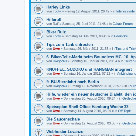
Harley Links
von
Todty
»
Freitag 12. August 2011, 20:42
» in
Interessante
Hilferuf!
von
Ralf
»
Samstag 25. Juni 2011, 21:48
» in
Gäste-Forum
Biker Rulz
von
Todty
»
Samstag 14. Mai 2011, 08:45
» in
Grölecke
Tips zum Tank entrosten
von
Uwe
»
Samstag 26. März 2011, 21:53
» in
Tips und Tric
6. Biker-Teile-Markt beim Boundless MC, 16. Ap
von
uwejoe63
»
Sonntag 16. Januar 2011, 20:54
» in
Touren 
KNUFFEL, SUDOKU und HANGMAN integriert
von
Uwe
»
Sonntag 16. Januar 2011, 07:22
» in
Ankündigung
9. BU-Sternfahrt nach Berlin
von
uwejoe63
»
Freitag 12. November 2010, 22:57
» in
Toure
Hilfe, wieder ein neuer deutscher Dialekt, den i
von
Uwe
»
Donnerstag 26. August 2010, 09:24
» in
Grölecke
Speiseplan Shell Office Hamburg Woche 33
von
Uwe
»
Samstag 14. August 2010, 03:29
» in
Off Topic
Die Saucenschale
von
Uwe
»
Donnerstag 12. August 2010, 03:06
» in
Grölecke
Webhoster Levanzo
von
Uwe
»
Dienstag 3. August 2010, 02:36
» in
Interessante