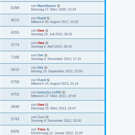
von
BlackBeaver
6299
Dienstag 17. März 2020, 22:34
von
Ruedi
9523
Mittwoch 30. August 2017, 22:02
von
Uwe
6355
Sonntag 19. Juli 2015, 06:31
von
Uwe
3774
Sonntag 5. April 2015, 09:16
von
Dirk
7188
Sonntag 9. November 2014, 17:41
von
Dirk
5615
Montag 23. September 2013, 23:59
von
Ruedi
5758
Mittwoch 14. August 2013, 21:14
von
kentucky-cx500
4753
Mittwoch 27. März 2013, 18:44
von
Uwe
3846
Dienstag 19. März 2013, 16:47
von
Gast
3743
Sonntag 9. Dezember 2012, 20:50
von
Timo
6928
Donnerstag 12. Januar 2012, 11:26