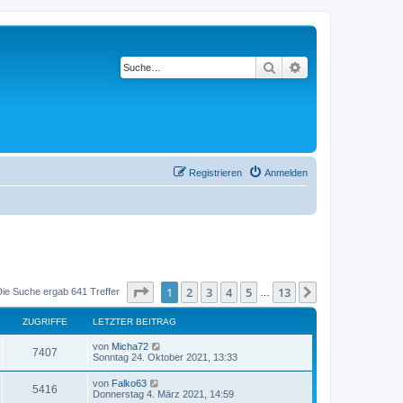
Suche
Erweiterte Suche
Registrieren
Anmelden
Seite
1
von
13
1
2
3
4
5
13
Nächste
Die Suche ergab 641 Treffer
…
ZUGRIFFE
LETZTER BEITRAG
von
Micha72
7407
Sonntag 24. Oktober 2021, 13:33
von
Falko63
5416
Donnerstag 4. März 2021, 14:59