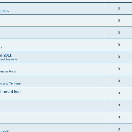
0
 LINKS
0
0
0
ks
ri 2011
0
und Termine
0
en im Forum
0
n und Termine
ch nicht ken
0
0
0
0
 LINKS