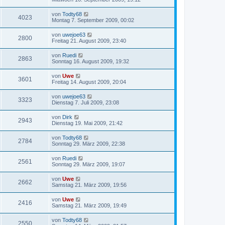
von
Todty68
4023
Montag 7. September 2009, 00:02
von
uwejoe63
2800
Freitag 21. August 2009, 23:40
von
Ruedi
2863
Sonntag 16. August 2009, 19:32
von
Uwe
3601
Freitag 14. August 2009, 20:04
von
uwejoe63
3323
Dienstag 7. Juli 2009, 23:08
von
Dirk
2943
Dienstag 19. Mai 2009, 21:42
von
Todty68
2784
Sonntag 29. März 2009, 22:38
von
Ruedi
2561
Sonntag 29. März 2009, 19:07
von
Uwe
2662
Samstag 21. März 2009, 19:56
von
Uwe
2416
Samstag 21. März 2009, 19:49
von
Todty68
2550