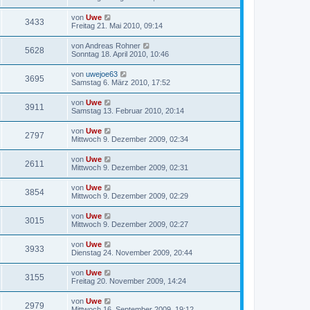
von
Uwe
3433
Freitag 21. Mai 2010, 09:14
von
Andreas Rohner
5628
Sonntag 18. April 2010, 10:46
von
uwejoe63
3695
Samstag 6. März 2010, 17:52
von
Uwe
3911
Samstag 13. Februar 2010, 20:14
von
Uwe
2797
Mittwoch 9. Dezember 2009, 02:34
von
Uwe
2611
Mittwoch 9. Dezember 2009, 02:31
von
Uwe
3854
Mittwoch 9. Dezember 2009, 02:29
von
Uwe
3015
Mittwoch 9. Dezember 2009, 02:27
von
Uwe
3933
Dienstag 24. November 2009, 20:44
von
Uwe
3155
Freitag 20. November 2009, 14:24
von
Uwe
2979
Mittwoch 16. September 2009, 19:12