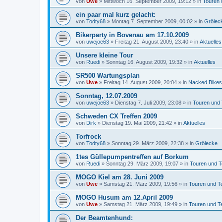
von
Uwe
»
Mittwoch 16. September 2009, 19:12
» in
Touren 
ein paar mal kurz gelacht:
von
Todty68
»
Montag 7. September 2009, 00:02
» in
Grölec
Bikerparty in Bovenau am 17.10.2009
von
uwejoe63
»
Freitag 21. August 2009, 23:40
» in
Aktuelles
Unsere kleine Tour
von
Ruedi
»
Sonntag 16. August 2009, 19:32
» in
Aktuelles
SR500 Wartungsplan
von
Uwe
»
Freitag 14. August 2009, 20:04
» in
Nacked Bikes
Sonntag, 12.07.2009
von
uwejoe63
»
Dienstag 7. Juli 2009, 23:08
» in
Touren und
Schweden CX Treffen 2009
von
Dirk
»
Dienstag 19. Mai 2009, 21:42
» in
Aktuelles
Torfrock
von
Todty68
»
Sonntag 29. März 2009, 22:38
» in
Grölecke
1tes Güllepumpentreffen auf Borkum
von
Ruedi
»
Sonntag 29. März 2009, 19:07
» in
Touren und T
MOGO Kiel am 28. Juni 2009
von
Uwe
»
Samstag 21. März 2009, 19:56
» in
Touren und T
MOGO Husum am 12.April 2009
von
Uwe
»
Samstag 21. März 2009, 19:49
» in
Touren und T
Der Beamtenhund: