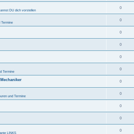
0
kannst DU dich vorstellen
0
 Termine
0
0
0
0
d Termine
 Mechaniker
0
0
uren und Termine
0
0
0
sante LINKS