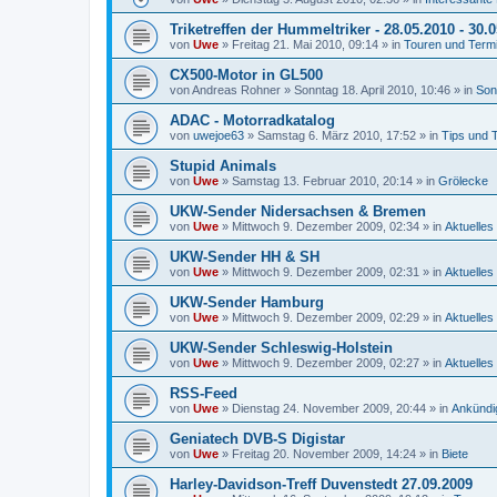
Triketreffen der Hummeltriker - 28.05.2010 - 30.
von
Uwe
»
Freitag 21. Mai 2010, 09:14
» in
Touren und Term
CX500-Motor in GL500
von
Andreas Rohner
»
Sonntag 18. April 2010, 10:46
» in
Son
ADAC - Motorradkatalog
von
uwejoe63
»
Samstag 6. März 2010, 17:52
» in
Tips und 
Stupid Animals
von
Uwe
»
Samstag 13. Februar 2010, 20:14
» in
Grölecke
UKW-Sender Nidersachsen & Bremen
von
Uwe
»
Mittwoch 9. Dezember 2009, 02:34
» in
Aktuelles
UKW-Sender HH & SH
von
Uwe
»
Mittwoch 9. Dezember 2009, 02:31
» in
Aktuelles
UKW-Sender Hamburg
von
Uwe
»
Mittwoch 9. Dezember 2009, 02:29
» in
Aktuelles
UKW-Sender Schleswig-Holstein
von
Uwe
»
Mittwoch 9. Dezember 2009, 02:27
» in
Aktuelles
RSS-Feed
von
Uwe
»
Dienstag 24. November 2009, 20:44
» in
Ankündi
Geniatech DVB-S Digistar
von
Uwe
»
Freitag 20. November 2009, 14:24
» in
Biete
Harley-Davidson-Treff Duvenstedt 27.09.2009