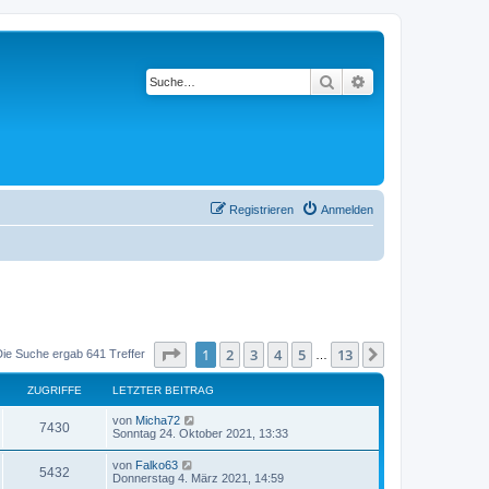
Suche
Erweiterte Suche
Registrieren
Anmelden
Seite
1
von
13
1
2
3
4
5
13
Nächste
Die Suche ergab 641 Treffer
…
ZUGRIFFE
LETZTER BEITRAG
von
Micha72
7430
Sonntag 24. Oktober 2021, 13:33
von
Falko63
5432
Donnerstag 4. März 2021, 14:59