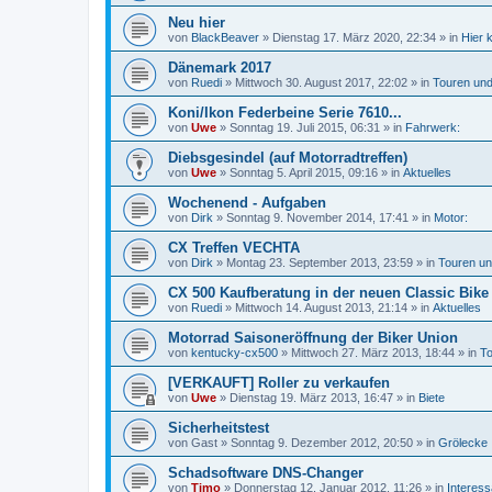
Neu hier
von
BlackBeaver
»
Dienstag 17. März 2020, 22:34
» in
Hier 
Dänemark 2017
von
Ruedi
»
Mittwoch 30. August 2017, 22:02
» in
Touren und
Koni/Ikon Federbeine Serie 7610...
von
Uwe
»
Sonntag 19. Juli 2015, 06:31
» in
Fahrwerk:
Diebsgesindel (auf Motorradtreffen)
von
Uwe
»
Sonntag 5. April 2015, 09:16
» in
Aktuelles
Wochenend - Aufgaben
von
Dirk
»
Sonntag 9. November 2014, 17:41
» in
Motor:
CX Treffen VECHTA
von
Dirk
»
Montag 23. September 2013, 23:59
» in
Touren un
CX 500 Kaufberatung in der neuen Classic Bike
von
Ruedi
»
Mittwoch 14. August 2013, 21:14
» in
Aktuelles
Motorrad Saisoneröffnung der Biker Union
von
kentucky-cx500
»
Mittwoch 27. März 2013, 18:44
» in
To
[VERKAUFT] Roller zu verkaufen
von
Uwe
»
Dienstag 19. März 2013, 16:47
» in
Biete
Sicherheitstest
von
Gast
»
Sonntag 9. Dezember 2012, 20:50
» in
Grölecke
Schadsoftware DNS-Changer
von
Timo
»
Donnerstag 12. Januar 2012, 11:26
» in
Interes