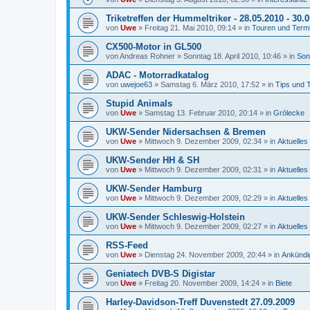
Triketreffen der Hummeltriker - 28.05.2010 - 30.
von
Uwe
»
Freitag 21. Mai 2010, 09:14
» in
Touren und Term
CX500-Motor in GL500
von
Andreas Rohner
»
Sonntag 18. April 2010, 10:46
» in
Son
ADAC - Motorradkatalog
von
uwejoe63
»
Samstag 6. März 2010, 17:52
» in
Tips und 
Stupid Animals
von
Uwe
»
Samstag 13. Februar 2010, 20:14
» in
Grölecke
UKW-Sender Nidersachsen & Bremen
von
Uwe
»
Mittwoch 9. Dezember 2009, 02:34
» in
Aktuelles
UKW-Sender HH & SH
von
Uwe
»
Mittwoch 9. Dezember 2009, 02:31
» in
Aktuelles
UKW-Sender Hamburg
von
Uwe
»
Mittwoch 9. Dezember 2009, 02:29
» in
Aktuelles
UKW-Sender Schleswig-Holstein
von
Uwe
»
Mittwoch 9. Dezember 2009, 02:27
» in
Aktuelles
RSS-Feed
von
Uwe
»
Dienstag 24. November 2009, 20:44
» in
Ankündi
Geniatech DVB-S Digistar
von
Uwe
»
Freitag 20. November 2009, 14:24
» in
Biete
Harley-Davidson-Treff Duvenstedt 27.09.2009