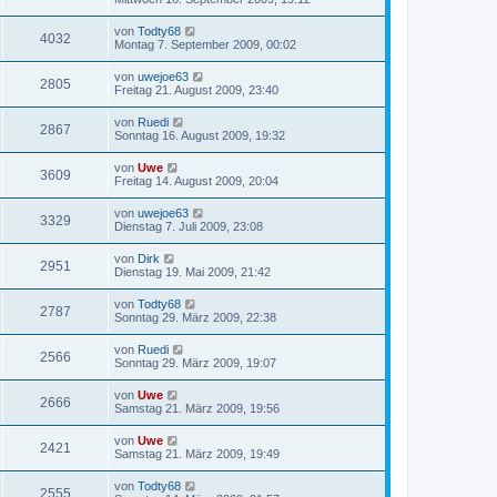
von
Todty68
4032
Montag 7. September 2009, 00:02
von
uwejoe63
2805
Freitag 21. August 2009, 23:40
von
Ruedi
2867
Sonntag 16. August 2009, 19:32
von
Uwe
3609
Freitag 14. August 2009, 20:04
von
uwejoe63
3329
Dienstag 7. Juli 2009, 23:08
von
Dirk
2951
Dienstag 19. Mai 2009, 21:42
von
Todty68
2787
Sonntag 29. März 2009, 22:38
von
Ruedi
2566
Sonntag 29. März 2009, 19:07
von
Uwe
2666
Samstag 21. März 2009, 19:56
von
Uwe
2421
Samstag 21. März 2009, 19:49
von
Todty68
2555