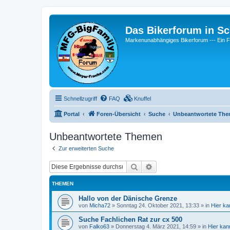
Das Bikerforum in Sc
Markenunabhängiges Bikerforum --- 
Schnellzugriff
FAQ
Knuffel
Portal
Foren-Übersicht
Suche
Unbeantwortete Th
Unbeantwortete Themen
Zur erweiterten Suche
Suche
Erweiterte Suche
THEMEN
Hallo von der Dänische Grenze
von
Micha72
»
Sonntag 24. Oktober 2021, 13:33
» in
Hier ka
Suche Fachlichen Rat zur cx 500
von
Falko63
»
Donnerstag 4. März 2021, 14:59
» in
Hier kan