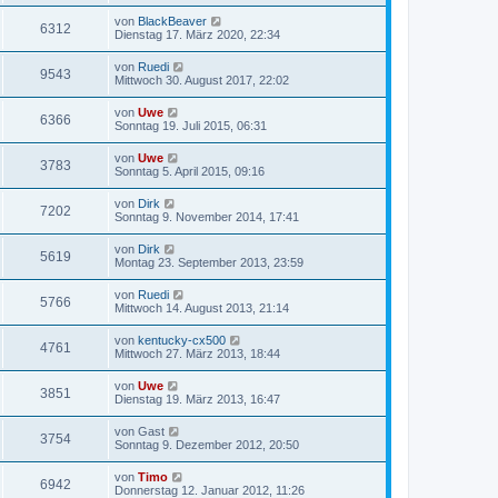
von
BlackBeaver
6312
Dienstag 17. März 2020, 22:34
von
Ruedi
9543
Mittwoch 30. August 2017, 22:02
von
Uwe
6366
Sonntag 19. Juli 2015, 06:31
von
Uwe
3783
Sonntag 5. April 2015, 09:16
von
Dirk
7202
Sonntag 9. November 2014, 17:41
von
Dirk
5619
Montag 23. September 2013, 23:59
von
Ruedi
5766
Mittwoch 14. August 2013, 21:14
von
kentucky-cx500
4761
Mittwoch 27. März 2013, 18:44
von
Uwe
3851
Dienstag 19. März 2013, 16:47
von
Gast
3754
Sonntag 9. Dezember 2012, 20:50
von
Timo
6942
Donnerstag 12. Januar 2012, 11:26