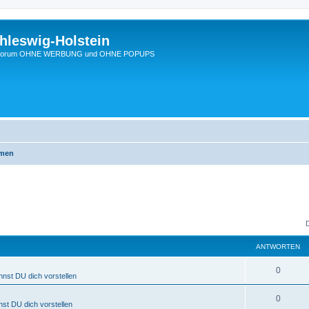
hleswig-Holstein
Ein Forum OHNE WERBUNG und OHNE POPUPS
emen
ANTWORTEN
0
nnst DU dich vorstellen
0
nst DU dich vorstellen