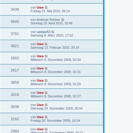
von
Uwe
3439
Freitag 21. Mai 2010, 09:14
von
Andreas Rohner
5645
Sonntag 18. April 2010, 10:46
von
uwejoe63
3701
Samstag 6. März 2010, 17:52
von
Uwe
3921
Samstag 13. Februar 2010, 20:14
von
Uwe
2802
Mittwoch 9. Dezember 2009, 02:34
von
Uwe
2617
Mittwoch 9. Dezember 2009, 02:31
von
Uwe
3859
Mittwoch 9. Dezember 2009, 02:29
von
Uwe
3019
Mittwoch 9. Dezember 2009, 02:27
von
Uwe
3939
Dienstag 24. November 2009, 20:44
von
Uwe
3162
Freitag 20. November 2009, 14:24
von
Uwe
2984
Mittwoch 16. September 2009, 19:12