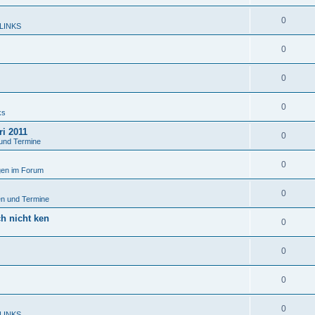
0
 LINKS
0
0
0
ks
ri 2011
0
und Termine
0
en im Forum
0
n und Termine
ch nicht ken
0
0
0
0
 LINKS