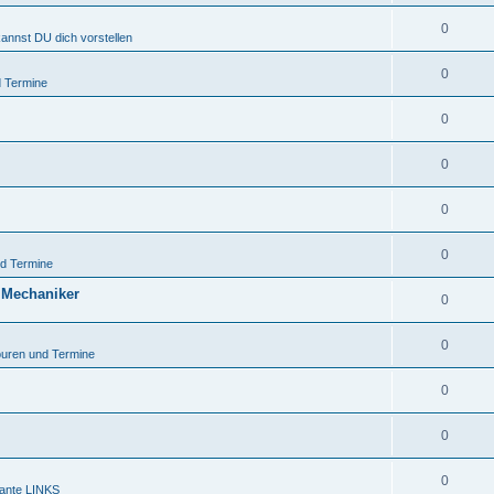
0
kannst DU dich vorstellen
0
 Termine
0
0
0
0
d Termine
 Mechaniker
0
0
uren und Termine
0
0
0
sante LINKS