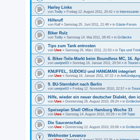
Harley Links
von
Todty
»
Freitag 12. August 2011, 20:42
» in
Interessante
Hilferuf!
von
Ralf
»
Samstag 25. Juni 2011, 21:48
» in
Gäste-Forum
Biker Rulz
von
Todty
»
Samstag 14. Mai 2011, 08:45
» in
Grölecke
Tips zum Tank entrosten
von
Uwe
»
Samstag 26. März 2011, 21:53
» in
Tips und Tric
6. Biker-Teile-Markt beim Boundless MC, 16. Ap
von
uwejoe63
»
Sonntag 16. Januar 2011, 20:54
» in
Touren 
KNUFFEL, SUDOKU und HANGMAN integriert
von
Uwe
»
Sonntag 16. Januar 2011, 07:22
» in
Ankündigung
9. BU-Sternfahrt nach Berlin
von
uwejoe63
»
Freitag 12. November 2010, 22:57
» in
Toure
Hilfe, wieder ein neuer deutscher Dialekt, den i
von
Uwe
»
Donnerstag 26. August 2010, 09:24
» in
Grölecke
Speiseplan Shell Office Hamburg Woche 33
von
Uwe
»
Samstag 14. August 2010, 03:29
» in
Off Topic
Die Saucenschale
von
Uwe
»
Donnerstag 12. August 2010, 03:06
» in
Grölecke
Webhoster Levanzo
von
Uwe
»
Dienstag 3. August 2010, 02:36
» in
Interessante