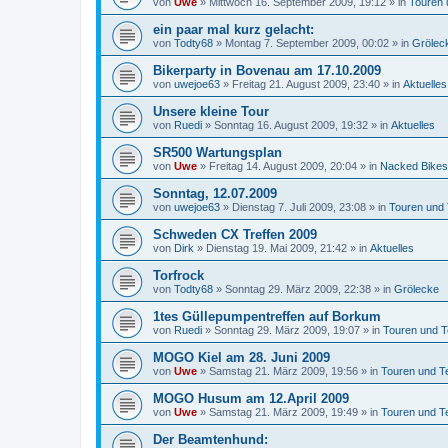
von
Uwe
»
Mittwoch 16. September 2009, 19:12
» in
Touren 
ein paar mal kurz gelacht:
von
Todty68
»
Montag 7. September 2009, 00:02
» in
Grölec
Bikerparty in Bovenau am 17.10.2009
von
uwejoe63
»
Freitag 21. August 2009, 23:40
» in
Aktuelles
Unsere kleine Tour
von
Ruedi
»
Sonntag 16. August 2009, 19:32
» in
Aktuelles
SR500 Wartungsplan
von
Uwe
»
Freitag 14. August 2009, 20:04
» in
Nacked Bikes
Sonntag, 12.07.2009
von
uwejoe63
»
Dienstag 7. Juli 2009, 23:08
» in
Touren und
Schweden CX Treffen 2009
von
Dirk
»
Dienstag 19. Mai 2009, 21:42
» in
Aktuelles
Torfrock
von
Todty68
»
Sonntag 29. März 2009, 22:38
» in
Grölecke
1tes Güllepumpentreffen auf Borkum
von
Ruedi
»
Sonntag 29. März 2009, 19:07
» in
Touren und T
MOGO Kiel am 28. Juni 2009
von
Uwe
»
Samstag 21. März 2009, 19:56
» in
Touren und T
MOGO Husum am 12.April 2009
von
Uwe
»
Samstag 21. März 2009, 19:49
» in
Touren und T
Der Beamtenhund: