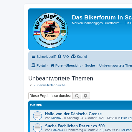
Das Bikerforum in Sc
Markenunabhängiges Bikerforum --- 
Schnellzugriff
FAQ
Knuffel
Portal
Foren-Übersicht
Suche
Unbeantwortete Th
Unbeantwortete Themen
Zur erweiterten Suche
Suche
Erweiterte Suche
THEMEN
Hallo von der Dänische Grenze
von
Micha72
»
Sonntag 24. Oktober 2021, 13:33
» in
Hier ka
Suche Fachlichen Rat zur cx 500
von
Falko63
»
Donnerstag 4. März 2021, 14:59
» in
Hier kan