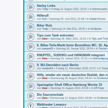
Harley Links
von
Todty
»
Freitag 12. August 2011, 20:42
» in
Interessante
Hilferuf!
von
Ralf
»
Samstag 25. Juni 2011, 21:48
» in
Gäste-Forum
Biker Rulz
von
Todty
»
Samstag 14. Mai 2011, 08:45
» in
Grölecke
Tips zum Tank entrosten
von
Uwe
»
Samstag 26. März 2011, 21:53
» in
Tips und Tric
6. Biker-Teile-Markt beim Boundless MC, 16. Ap
von
uwejoe63
»
Sonntag 16. Januar 2011, 20:54
» in
Touren 
KNUFFEL, SUDOKU und HANGMAN integriert
von
Uwe
»
Sonntag 16. Januar 2011, 07:22
» in
Ankündigung
9. BU-Sternfahrt nach Berlin
von
uwejoe63
»
Freitag 12. November 2010, 22:57
» in
Toure
Hilfe, wieder ein neuer deutscher Dialekt, den i
von
Uwe
»
Donnerstag 26. August 2010, 09:24
» in
Grölecke
Speiseplan Shell Office Hamburg Woche 33
von
Uwe
»
Samstag 14. August 2010, 03:29
» in
Off Topic
Die Saucenschale
von
Uwe
»
Donnerstag 12. August 2010, 03:06
» in
Grölecke
Webhoster Levanzo
von
Uwe
»
Dienstag 3. August 2010, 02:36
» in
Interessante