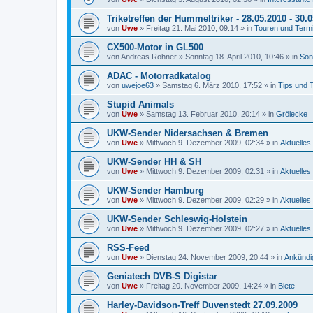
Triketreffen der Hummeltriker - 28.05.2010 - 30.
von
Uwe
»
Freitag 21. Mai 2010, 09:14
» in
Touren und Term
CX500-Motor in GL500
von
Andreas Rohner
»
Sonntag 18. April 2010, 10:46
» in
Son
ADAC - Motorradkatalog
von
uwejoe63
»
Samstag 6. März 2010, 17:52
» in
Tips und 
Stupid Animals
von
Uwe
»
Samstag 13. Februar 2010, 20:14
» in
Grölecke
UKW-Sender Nidersachsen & Bremen
von
Uwe
»
Mittwoch 9. Dezember 2009, 02:34
» in
Aktuelles
UKW-Sender HH & SH
von
Uwe
»
Mittwoch 9. Dezember 2009, 02:31
» in
Aktuelles
UKW-Sender Hamburg
von
Uwe
»
Mittwoch 9. Dezember 2009, 02:29
» in
Aktuelles
UKW-Sender Schleswig-Holstein
von
Uwe
»
Mittwoch 9. Dezember 2009, 02:27
» in
Aktuelles
RSS-Feed
von
Uwe
»
Dienstag 24. November 2009, 20:44
» in
Ankündi
Geniatech DVB-S Digistar
von
Uwe
»
Freitag 20. November 2009, 14:24
» in
Biete
Harley-Davidson-Treff Duvenstedt 27.09.2009