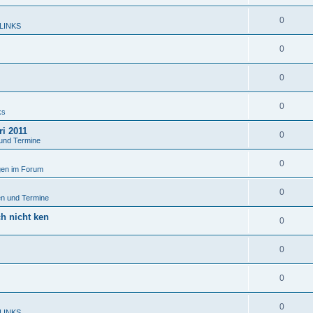
0
 LINKS
0
0
0
ks
ri 2011
0
und Termine
0
en im Forum
0
n und Termine
ch nicht ken
0
0
0
0
 LINKS