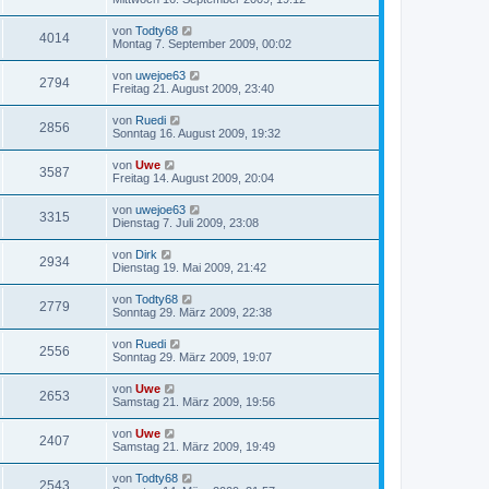
von
Todty68
4014
Montag 7. September 2009, 00:02
von
uwejoe63
2794
Freitag 21. August 2009, 23:40
von
Ruedi
2856
Sonntag 16. August 2009, 19:32
von
Uwe
3587
Freitag 14. August 2009, 20:04
von
uwejoe63
3315
Dienstag 7. Juli 2009, 23:08
von
Dirk
2934
Dienstag 19. Mai 2009, 21:42
von
Todty68
2779
Sonntag 29. März 2009, 22:38
von
Ruedi
2556
Sonntag 29. März 2009, 19:07
von
Uwe
2653
Samstag 21. März 2009, 19:56
von
Uwe
2407
Samstag 21. März 2009, 19:49
von
Todty68
2543