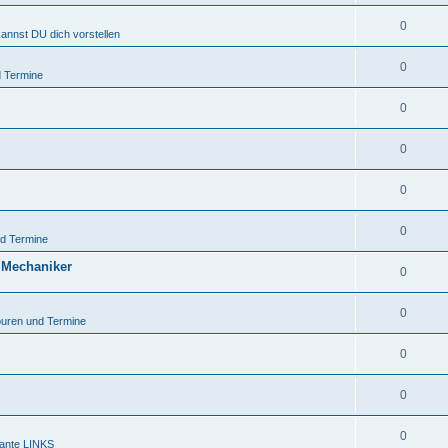
0
kannst DU dich vorstellen
0
 Termine
0
0
0
0
d Termine
 Mechaniker
0
0
uren und Termine
0
0
0
sante LINKS