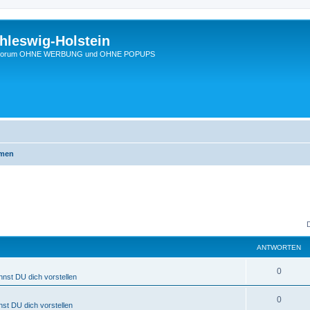
hleswig-Holstein
Ein Forum OHNE WERBUNG und OHNE POPUPS
emen
ANTWORTEN
0
nnst DU dich vorstellen
0
nst DU dich vorstellen