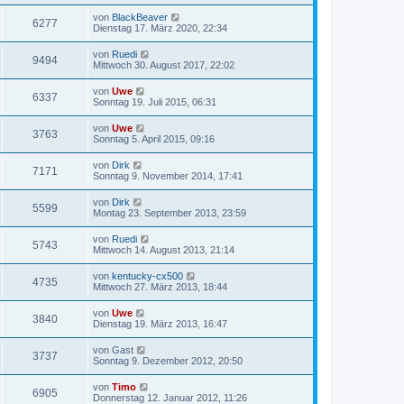
von
BlackBeaver
6277
Dienstag 17. März 2020, 22:34
von
Ruedi
9494
Mittwoch 30. August 2017, 22:02
von
Uwe
6337
Sonntag 19. Juli 2015, 06:31
von
Uwe
3763
Sonntag 5. April 2015, 09:16
von
Dirk
7171
Sonntag 9. November 2014, 17:41
von
Dirk
5599
Montag 23. September 2013, 23:59
von
Ruedi
5743
Mittwoch 14. August 2013, 21:14
von
kentucky-cx500
4735
Mittwoch 27. März 2013, 18:44
von
Uwe
3840
Dienstag 19. März 2013, 16:47
von
Gast
3737
Sonntag 9. Dezember 2012, 20:50
von
Timo
6905
Donnerstag 12. Januar 2012, 11:26