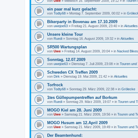
von
Uwe
»
Mittwoch 16. September 2009, 19:12
» in
Touren 
ein paar mal kurz gelacht:
von
Todty68
»
Montag 7. September 2009, 00:02
» in
Grölec
Bikerparty in Bovenau am 17.10.2009
von
uwejoe63
»
Freitag 21. August 2009, 23:40
» in
Aktuelles
Unsere kleine Tour
von
Ruedi
»
Sonntag 16. August 2009, 19:32
» in
Aktuelles
SR500 Wartungsplan
von
Uwe
»
Freitag 14. August 2009, 20:04
» in
Nacked Bikes
Sonntag, 12.07.2009
von
uwejoe63
»
Dienstag 7. Juli 2009, 23:08
» in
Touren und
Schweden CX Treffen 2009
von
Dirk
»
Dienstag 19. Mai 2009, 21:42
» in
Aktuelles
Torfrock
von
Todty68
»
Sonntag 29. März 2009, 22:38
» in
Grölecke
1tes Güllepumpentreffen auf Borkum
von
Ruedi
»
Sonntag 29. März 2009, 19:07
» in
Touren und T
MOGO Kiel am 28. Juni 2009
von
Uwe
»
Samstag 21. März 2009, 19:56
» in
Touren und T
MOGO Husum am 12.April 2009
von
Uwe
»
Samstag 21. März 2009, 19:49
» in
Touren und T
Der Beamtenhund: