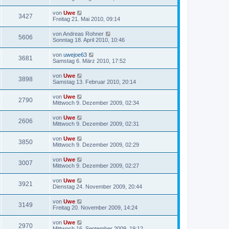
von
Uwe
3427
Freitag 21. Mai 2010, 09:14
von
Andreas Rohner
5606
Sonntag 18. April 2010, 10:46
von
uwejoe63
3681
Samstag 6. März 2010, 17:52
von
Uwe
3898
Samstag 13. Februar 2010, 20:14
von
Uwe
2790
Mittwoch 9. Dezember 2009, 02:34
von
Uwe
2606
Mittwoch 9. Dezember 2009, 02:31
von
Uwe
3850
Mittwoch 9. Dezember 2009, 02:29
von
Uwe
3007
Mittwoch 9. Dezember 2009, 02:27
von
Uwe
3921
Dienstag 24. November 2009, 20:44
von
Uwe
3149
Freitag 20. November 2009, 14:24
von
Uwe
2970
Mittwoch 16. September 2009, 19:12