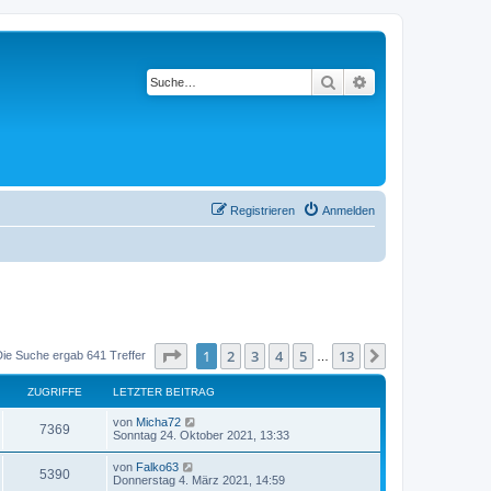
Suche
Erweiterte Suche
Registrieren
Anmelden
Seite
1
von
13
1
2
3
4
5
13
Nächste
Die Suche ergab 641 Treffer
…
ZUGRIFFE
LETZTER BEITRAG
von
Micha72
7369
Sonntag 24. Oktober 2021, 13:33
von
Falko63
5390
Donnerstag 4. März 2021, 14:59