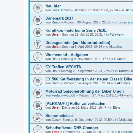
Neu hier
von
BlackBeaver
»
Dienstag 17. März 2020, 22:34
» in
Hier 
Dänemark 2017
von
Ruedi
»
Mittwoch 30. August 2017, 22:02
» in
Touren und
Koni/Ikon Federbeine Serie 7610...
von
Uwe
»
Sonntag 19. Juli 2015, 06:31
» in
Fahrwerk:
Diebsgesindel (auf Motorradtreffen)
von
Uwe
»
Sonntag 5. April 2015, 09:16
» in
Aktuelles
Wochenend - Aufgaben
von
Dirk
»
Sonntag 9. November 2014, 17:41
» in
Motor:
CX Treffen VECHTA
von
Dirk
»
Montag 23. September 2013, 23:59
» in
Touren un
CX 500 Kaufberatung in der neuen Classic Bike
von
Ruedi
»
Mittwoch 14. August 2013, 21:14
» in
Aktuelles
Motorrad Saisoneröffnung der Biker Union
von
kentucky-cx500
»
Mittwoch 27. März 2013, 18:44
» in
To
[VERKAUFT] Roller zu verkaufen
von
Uwe
»
Dienstag 19. März 2013, 16:47
» in
Biete
Sicherheitstest
von
Gast
»
Sonntag 9. Dezember 2012, 20:50
» in
Grölecke
Schadsoftware DNS-Changer
von
Timo
»
Donnerstag 12. Januar 2012, 11:26
» in
Interes