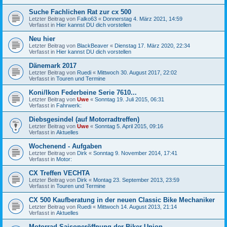
Suche Fachlichen Rat zur cx 500
Letzter Beitrag von
Falko63
«
Donnerstag 4. März 2021, 14:59
Verfasst in
Hier kannst DU dich vorstellen
Neu hier
Letzter Beitrag von
BlackBeaver
«
Dienstag 17. März 2020, 22:34
Verfasst in
Hier kannst DU dich vorstellen
Dänemark 2017
Letzter Beitrag von
Ruedi
«
Mittwoch 30. August 2017, 22:02
Verfasst in
Touren und Termine
Koni/Ikon Federbeine Serie 7610...
Letzter Beitrag von
Uwe
«
Sonntag 19. Juli 2015, 06:31
Verfasst in
Fahrwerk:
Diebsgesindel (auf Motorradtreffen)
Letzter Beitrag von
Uwe
«
Sonntag 5. April 2015, 09:16
Verfasst in
Aktuelles
Wochenend - Aufgaben
Letzter Beitrag von
Dirk
«
Sonntag 9. November 2014, 17:41
Verfasst in
Motor:
CX Treffen VECHTA
Letzter Beitrag von
Dirk
«
Montag 23. September 2013, 23:59
Verfasst in
Touren und Termine
CX 500 Kaufberatung in der neuen Classic Bike Mechaniker
Letzter Beitrag von
Ruedi
«
Mittwoch 14. August 2013, 21:14
Verfasst in
Aktuelles
Motorrad Saisoneröffnung der Biker Union