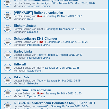
Letzter Beitrag von
kentucky-cx500
«
Mittwoch 27. März 2013, 18:44
Verfasst in
Touren und Termine
[VERKAUFT] Roller zu verkaufen
Letzter Beitrag von
Uwe
«
Dienstag 19. März 2013, 16:47
Verfasst in
Biete
Sicherheitstest
Letzter Beitrag von
Gast
«
Sonntag 9. Dezember 2012, 20:50
Verfasst in
Grölecke
Schadsoftware DNS-Changer
Letzter Beitrag von
Timo
«
Donnerstag 12. Januar 2012, 11:26
Verfasst in
Interessante LINKS
Harley Links
Letzter Beitrag von
Todty
«
Freitag 12. August 2011, 20:42
Verfasst in
Interessante LINKS
Hilferuf!
Letzter Beitrag von
Ralf
«
Samstag 25. Juni 2011, 21:48
Verfasst in
Gäste-Forum
Biker Rulz
Letzter Beitrag von
Todty
«
Samstag 14. Mai 2011, 08:45
Verfasst in
Grölecke
Tips zum Tank entrosten
Letzter Beitrag von
Uwe
«
Samstag 26. März 2011, 21:53
Verfasst in
Tips und Tricks
6. Biker-Teile-Markt beim Boundless MC, 16. Apri 2011
Letzter Beitrag von
uwejoe63
«
Sonntag 16. Januar 2011, 20:54