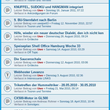
Verfasst in
Touren und Termine
KNUFFEL, SUDOKU und HANGMAN integriert
Letzter Beitrag von
Uwe
«
Sonntag 16. Januar 2011, 07:22
Verfasst in
Ankündigungen im Forum
9. BU-Sternfahrt nach Berlin
Letzter Beitrag von
uwejoe63
«
Freitag 12. November 2010, 22:57
Verfasst in
Touren und Termine
Hilfe, wieder ein neuer deutscher Dialekt, den ich nicht ken
Letzter Beitrag von
Uwe
«
Donnerstag 26. August 2010, 09:24
Verfasst in
Grölecke
Speiseplan Shell Office Hamburg Woche 33
Letzter Beitrag von
Uwe
«
Samstag 14. August 2010, 03:29
Verfasst in
Off Topic
Die Saucenschale
Letzter Beitrag von
Uwe
«
Donnerstag 12. August 2010, 03:06
Verfasst in
Grölecke
Webhoster Levanzo
Letzter Beitrag von
Uwe
«
Dienstag 3. August 2010, 02:36
Verfasst in
Interessante LINKS
Triketreffen der Hummeltriker - 28.05.2010 - 30.05.2010
Letzter Beitrag von
Uwe
«
Freitag 21. Mai 2010, 09:14
Verfasst in
Touren und Termine
CX500-Motor in GL500
Letzter Beitrag von
Andreas Rohner
«
Sonntag 18. April 2010, 10:46
Verfasst in
Sonstiges: