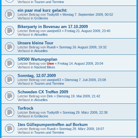
Verfasst in
Touren und Termine
ein paar mal kurz gelacht:
Letzter Beitrag von
Todty68
«
Montag 7. September 2009, 00:02
Verfasst in
Grölecke
Bikerparty in Bovenau am 17.10.2009
Letzter Beitrag von
uwejoe63
«
Freitag 21. August 2009, 23:40
Verfasst in
Aktuelles
Unsere kleine Tour
Letzter Beitrag von
Ruedi
«
Sonntag 16. August 2009, 19:32
Verfasst in
Aktuelles
SR500 Wartungsplan
Letzter Beitrag von
Uwe
«
Freitag 14. August 2009, 20:04
Verfasst in
Nacked Bikes
Sonntag, 12.07.2009
Letzter Beitrag von
uwejoe63
«
Dienstag 7. Juli 2009, 23:08
Verfasst in
Touren und Termine
Schweden CX Treffen 2009
Letzter Beitrag von
Dirk
«
Dienstag 19. Mai 2009, 21:42
Verfasst in
Aktuelles
Torfrock
Letzter Beitrag von
Todty68
«
Sonntag 29. März 2009, 22:38
Verfasst in
Grölecke
1tes Güllepumpentreffen auf Borkum
Letzter Beitrag von
Ruedi
«
Sonntag 29. März 2009, 19:07
Verfasst in
Touren und Termine