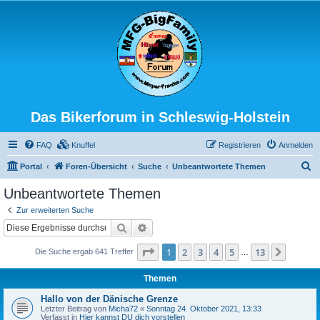
Das Bikerforum in Schleswig-Holstein
FAQ
Knuffel
Registrieren
Anmelden
S
Portal
Foren-Übersicht
Suche
Unbeantwortete Themen
u
Unbeantwortete Themen
c
Zur erweiterten Suche
h
Suche
Erweiterte Suche
e
Seite
1
von
13
1
2
3
4
5
13
Nächst
Die Suche ergab 641 Treffer
…
Themen
Hallo von der Dänische Grenze
Letzter Beitrag von
Micha72
«
Sonntag 24. Oktober 2021, 13:33
Verfasst in
Hier kannst DU dich vorstellen