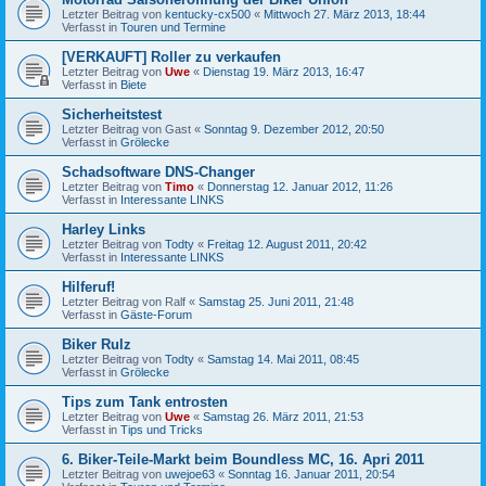
Letzter Beitrag von
kentucky-cx500
«
Mittwoch 27. März 2013, 18:44
Verfasst in
Touren und Termine
[VERKAUFT] Roller zu verkaufen
Letzter Beitrag von
Uwe
«
Dienstag 19. März 2013, 16:47
Verfasst in
Biete
Sicherheitstest
Letzter Beitrag von
Gast
«
Sonntag 9. Dezember 2012, 20:50
Verfasst in
Grölecke
Schadsoftware DNS-Changer
Letzter Beitrag von
Timo
«
Donnerstag 12. Januar 2012, 11:26
Verfasst in
Interessante LINKS
Harley Links
Letzter Beitrag von
Todty
«
Freitag 12. August 2011, 20:42
Verfasst in
Interessante LINKS
Hilferuf!
Letzter Beitrag von
Ralf
«
Samstag 25. Juni 2011, 21:48
Verfasst in
Gäste-Forum
Biker Rulz
Letzter Beitrag von
Todty
«
Samstag 14. Mai 2011, 08:45
Verfasst in
Grölecke
Tips zum Tank entrosten
Letzter Beitrag von
Uwe
«
Samstag 26. März 2011, 21:53
Verfasst in
Tips und Tricks
6. Biker-Teile-Markt beim Boundless MC, 16. Apri 2011
Letzter Beitrag von
uwejoe63
«
Sonntag 16. Januar 2011, 20:54