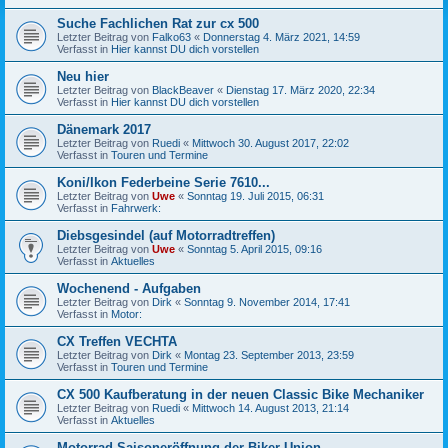
Suche Fachlichen Rat zur cx 500
Letzter Beitrag von
Falko63
«
Donnerstag 4. März 2021, 14:59
Verfasst in
Hier kannst DU dich vorstellen
Neu hier
Letzter Beitrag von
BlackBeaver
«
Dienstag 17. März 2020, 22:34
Verfasst in
Hier kannst DU dich vorstellen
Dänemark 2017
Letzter Beitrag von
Ruedi
«
Mittwoch 30. August 2017, 22:02
Verfasst in
Touren und Termine
Koni/Ikon Federbeine Serie 7610...
Letzter Beitrag von
Uwe
«
Sonntag 19. Juli 2015, 06:31
Verfasst in
Fahrwerk:
Diebsgesindel (auf Motorradtreffen)
Letzter Beitrag von
Uwe
«
Sonntag 5. April 2015, 09:16
Verfasst in
Aktuelles
Wochenend - Aufgaben
Letzter Beitrag von
Dirk
«
Sonntag 9. November 2014, 17:41
Verfasst in
Motor:
CX Treffen VECHTA
Letzter Beitrag von
Dirk
«
Montag 23. September 2013, 23:59
Verfasst in
Touren und Termine
CX 500 Kaufberatung in der neuen Classic Bike Mechaniker
Letzter Beitrag von
Ruedi
«
Mittwoch 14. August 2013, 21:14
Verfasst in
Aktuelles
Motorrad Saisoneröffnung der Biker Union