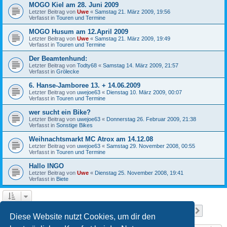
MOGO Kiel am 28. Juni 2009
Letzter Beitrag von
Uwe
«
Samstag 21. März 2009, 19:56
Verfasst in
Touren und Termine
MOGO Husum am 12.April 2009
Letzter Beitrag von
Uwe
«
Samstag 21. März 2009, 19:49
Verfasst in
Touren und Termine
Der Beamtenhund:
Letzter Beitrag von
Todty68
«
Samstag 14. März 2009, 21:57
Verfasst in
Grölecke
6. Hanse-Jamboree 13. + 14.06.2009
Letzter Beitrag von
uwejoe63
«
Dienstag 10. März 2009, 00:07
Verfasst in
Touren und Termine
wer sucht ein Bike?
Letzter Beitrag von
uwejoe63
«
Donnerstag 26. Februar 2009, 21:38
Verfasst in
Sonstige Bikes
Weihnachtsmarkt MC Atrox am 14.12.08
Letzter Beitrag von
uwejoe63
«
Samstag 29. November 2008, 00:55
Verfasst in
Touren und Termine
Hallo INGO
Letzter Beitrag von
Uwe
«
Dienstag 25. November 2008, 19:41
Verfasst in
Biete
Seite
1
von
13
1
2
3
4
5
13
Nächst
Die Suche ergab 641 Treffer
…
Diese Website nutzt Cookies, um dir den