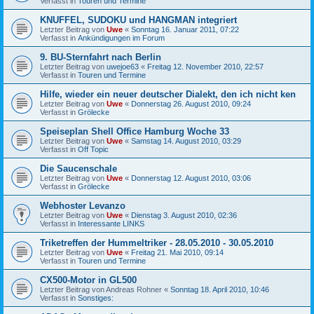
Verfasst in
Touren und Termine
KNUFFEL, SUDOKU und HANGMAN integriert
Letzter Beitrag von
Uwe
«
Sonntag 16. Januar 2011, 07:22
Verfasst in
Ankündigungen im Forum
9. BU-Sternfahrt nach Berlin
Letzter Beitrag von
uwejoe63
«
Freitag 12. November 2010, 22:57
Verfasst in
Touren und Termine
Hilfe, wieder ein neuer deutscher Dialekt, den ich nicht ken
Letzter Beitrag von
Uwe
«
Donnerstag 26. August 2010, 09:24
Verfasst in
Grölecke
Speiseplan Shell Office Hamburg Woche 33
Letzter Beitrag von
Uwe
«
Samstag 14. August 2010, 03:29
Verfasst in
Off Topic
Die Saucenschale
Letzter Beitrag von
Uwe
«
Donnerstag 12. August 2010, 03:06
Verfasst in
Grölecke
Webhoster Levanzo
Letzter Beitrag von
Uwe
«
Dienstag 3. August 2010, 02:36
Verfasst in
Interessante LINKS
Triketreffen der Hummeltriker - 28.05.2010 - 30.05.2010
Letzter Beitrag von
Uwe
«
Freitag 21. Mai 2010, 09:14
Verfasst in
Touren und Termine
CX500-Motor in GL500
Letzter Beitrag von
Andreas Rohner
«
Sonntag 18. April 2010, 10:46
Verfasst in
Sonstiges: