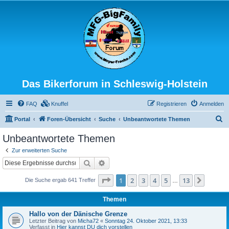
Das Bikerforum in Schleswig-Holstein
FAQ
Knuffel
Registrieren
Anmelden
S
Portal
Foren-Übersicht
Suche
Unbeantwortete Themen
u
Unbeantwortete Themen
c
Zur erweiterten Suche
h
Suche
Erweiterte Suche
e
Seite
1
von
13
1
2
3
4
5
13
Nächst
Die Suche ergab 641 Treffer
…
Themen
Hallo von der Dänische Grenze
Letzter Beitrag von
Micha72
«
Sonntag 24. Oktober 2021, 13:33
Verfasst in
Hier kannst DU dich vorstellen