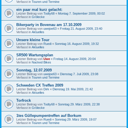
Verfasst in
Touren und Termine
ein paar mal kurz gelacht:
Letzter Beitrag von
Todty68
«
Montag 7. September 2009, 00:02
Verfasst in
Grölecke
Bikerparty in Bovenau am 17.10.2009
Letzter Beitrag von
uwejoe63
«
Freitag 21. August 2009, 23:40
Verfasst in
Aktuelles
Unsere kleine Tour
Letzter Beitrag von
Ruedi
«
Sonntag 16. August 2009, 19:32
Verfasst in
Aktuelles
SR500 Wartungsplan
Letzter Beitrag von
Uwe
«
Freitag 14. August 2009, 20:04
Verfasst in
Nacked Bikes
Sonntag, 12.07.2009
Letzter Beitrag von
uwejoe63
«
Dienstag 7. Juli 2009, 23:08
Verfasst in
Touren und Termine
Schweden CX Treffen 2009
Letzter Beitrag von
Dirk
«
Dienstag 19. Mai 2009, 21:42
Verfasst in
Aktuelles
Torfrock
Letzter Beitrag von
Todty68
«
Sonntag 29. März 2009, 22:38
Verfasst in
Grölecke
1tes Güllepumpentreffen auf Borkum
Letzter Beitrag von
Ruedi
«
Sonntag 29. März 2009, 19:07
Verfasst in
Touren und Termine