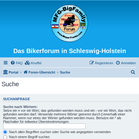
Das Bikerforum in Schleswig-Holstein
FAQ
Knuffel
Registrieren
Anmelden
S
Portal
Foren-Übersicht
Suche
u
Suche
c
h
SUCHANFRAGE
e
Suche nach Wörtern:
Setze ein
+
vor ein Wort, das gefunden werden muss und ein
-
vor ein Wort, das nicht
gefunden werden darf. Verwende mehrere Wörter getrennt durch
|
innerhalb einer
Klammer, wenn nur eines der Wörter gefunden werden muss. Benutze ein * als
Platzhalter für teilweise Übereinstimmungen.
Nach allen Begriffen suchen oder Suche wie angegeben verwenden
Nach einem Begriff suchen