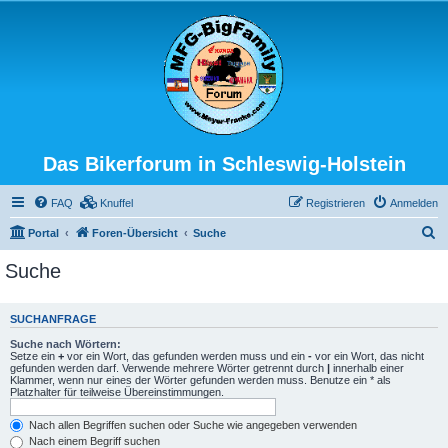
Das Bikerforum in Schleswig-Holstein
FAQ
Knuffel
Registrieren
Anmelden
S
Portal
Foren-Übersicht
Suche
u
Suche
c
h
SUCHANFRAGE
e
Suche nach Wörtern:
Setze ein
+
vor ein Wort, das gefunden werden muss und ein
-
vor ein Wort, das nicht
gefunden werden darf. Verwende mehrere Wörter getrennt durch
|
innerhalb einer
Klammer, wenn nur eines der Wörter gefunden werden muss. Benutze ein * als
Platzhalter für teilweise Übereinstimmungen.
Nach allen Begriffen suchen oder Suche wie angegeben verwenden
Nach einem Begriff suchen