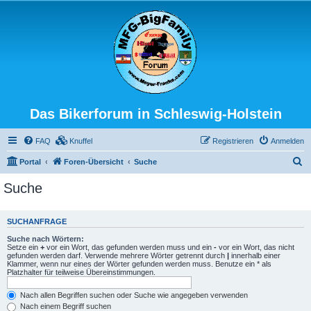
Das Bikerforum in Schleswig-Holstein
FAQ
Knuffel
Registrieren
Anmelden
S
Portal
Foren-Übersicht
Suche
u
Suche
c
h
SUCHANFRAGE
e
Suche nach Wörtern:
Setze ein
+
vor ein Wort, das gefunden werden muss und ein
-
vor ein Wort, das nicht
gefunden werden darf. Verwende mehrere Wörter getrennt durch
|
innerhalb einer
Klammer, wenn nur eines der Wörter gefunden werden muss. Benutze ein * als
Platzhalter für teilweise Übereinstimmungen.
Nach allen Begriffen suchen oder Suche wie angegeben verwenden
Nach einem Begriff suchen