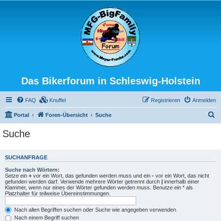
Das Bikerforum in Schleswig-Holstein
FAQ
Knuffel
Registrieren
Anmelden
S
Portal
Foren-Übersicht
Suche
u
Suche
c
h
SUCHANFRAGE
e
Suche nach Wörtern:
Setze ein
+
vor ein Wort, das gefunden werden muss und ein
-
vor ein Wort, das nicht
gefunden werden darf. Verwende mehrere Wörter getrennt durch
|
innerhalb einer
Klammer, wenn nur eines der Wörter gefunden werden muss. Benutze ein * als
Platzhalter für teilweise Übereinstimmungen.
Nach allen Begriffen suchen oder Suche wie angegeben verwenden
Nach einem Begriff suchen