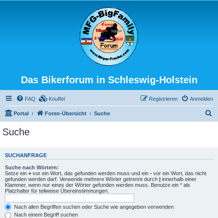
Das Bikerforum in Schleswig-Holstein
FAQ
Knuffel
Registrieren
Anmelden
S
Portal
Foren-Übersicht
Suche
u
Suche
c
h
SUCHANFRAGE
e
Suche nach Wörtern:
Setze ein
+
vor ein Wort, das gefunden werden muss und ein
-
vor ein Wort, das nicht
gefunden werden darf. Verwende mehrere Wörter getrennt durch
|
innerhalb einer
Klammer, wenn nur eines der Wörter gefunden werden muss. Benutze ein * als
Platzhalter für teilweise Übereinstimmungen.
Nach allen Begriffen suchen oder Suche wie angegeben verwenden
Nach einem Begriff suchen